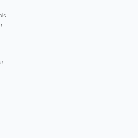
e
ols
r
är