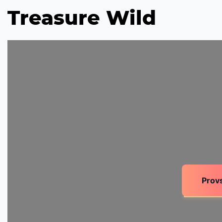
Treasure Wild
Provs