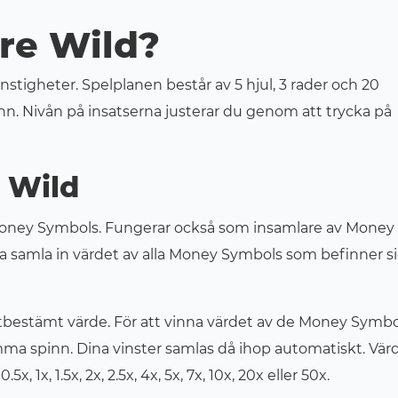
ure Wild?
onstigheter. Spelplanen består av 5 hjul, 3 rader och 20
 spinn. Nivån på insatserna justerar du genom att trycka på
e Wild
 Money Symbols. Fungerar också som insamlare av Money
 samla in värdet av alla Money Symbols som befinner s
estämt värde. För att vinna värdet av de Money Symbo
mma spinn. Dina vinster samlas då ihop automatiskt. Vär
1x, 1.5x, 2x, 2.5x, 4x, 5x, 7x, 10x, 20x eller 50x.