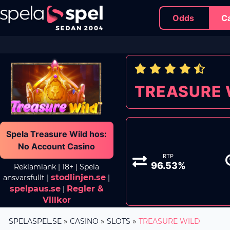
Odds
C
TREASURE 
Spela Treasure Wild hos:
No Account Casino
RTP
96.53%
Reklamlänk | 18+ | Spela
stodlinjen.se
ansvarsfullt |
|
spelpaus.se
Regler &
|
Villkor
»
»
»
SPELASPEL.SE
CASINO
SLOTS
TREASURE WILD