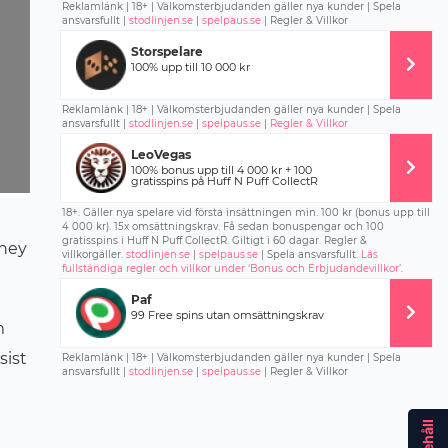
Reklamlänk | 18+ | Välkomsterbjudanden gäller nya kunder | Spela
ansvarsfullt |
stodlinjen.se
|
spelpaus.se
|
Regler & Villkor
Storspelare
100% upp till 10 000 kr
Reklamlänk | 18+ | Välkomsterbjudanden gäller nya kunder | Spela
ansvarsfullt |
stodlinjen.se
|
spelpaus.se
|
Regler & Villkor
LeoVegas
100% bonus upp till 4 000 kr + 100
gratisspins på Huff N Puff CollectR
18+. Gäller nya spelare vid första insättningen min. 100 kr (bonus upp till
4 000 kr). 15x omsättningskrav. Få sedan bonuspengar och 100
gratisspins i Huff N Puff CollectR. Giltigt i 60 dagar. Regler &
oney
villkorgäller.
stodlinjen.se
|
spelpaus.se
| Spela ansvarsfullt.
Läs
fullständiga regler och villkor under ‘Bonus och Erbjudandevillkor’
.
Paf
99 Free spins utan omsättningskrav
m
sist
Reklamlänk | 18+ | Välkomsterbjudanden gäller nya kunder | Spela
ansvarsfullt |
stodlinjen.se
|
spelpaus.se
|
Regler & Villkor
Innehåll