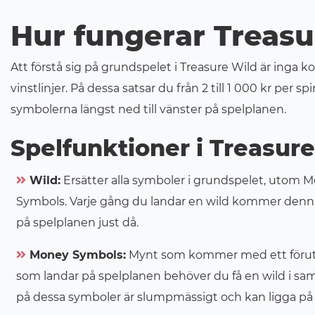
Hur fungerar Treas
Att förstå sig på grundspelet i Treasure Wild är inga k
vinstlinjer. På dessa satsar du från 2 till 1 000 kr per
symbolerna längst ned till vänster på spelplanen.
Spelfunktioner i Treasur
Wild:
Ersätter alla symboler i grundspelet, utom
Symbols. Varje gång du landar en wild kommer denna
på spelplanen just då.
Money Symbols:
Mynt som kommer med ett förutb
som landar på spelplanen behöver du få en wild i sa
på dessa symboler är slumpmässigt och kan ligga på 0.5x, 