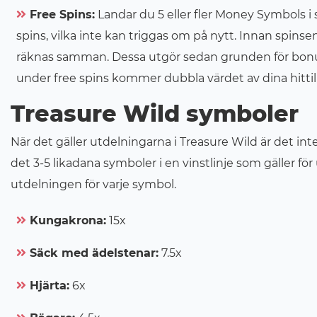
Free Spins:
Landar du 5 eller fler Money Symbols i
spins, vilka inte kan triggas om på nytt. Innan spin
räknas samman. Dessa utgör sedan grunden för bonuss
under free spins kommer dubbla värdet av dina hitt
Treasure Wild symboler
När det gäller utdelningarna i Treasure Wild är det int
det 3-5 likadana symboler i en vinstlinje som gäller 
utdelningen för varje symbol.
Kungakrona:
15x
Säck med ädelstenar:
7.5x
Hjärta:
6x