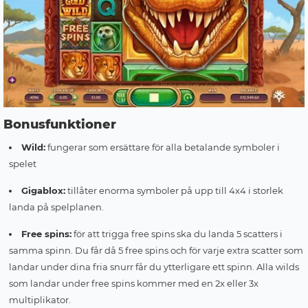
Bonusfunktioner
Wild:
fungerar som ersättare för alla betalande symboler i
spelet
Gigablox:
tillåter enorma symboler på upp till 4x4 i storlek
landa på spelplanen.
Free spins:
för att trigga free spins ska du landa 5 scatters i
samma spinn. Du får då 5 free spins och för varje extra scatter som
landar under dina fria snurr får du ytterligare ett spinn. Alla wilds
som landar under free spins kommer med en 2x eller 3x
multiplikator.