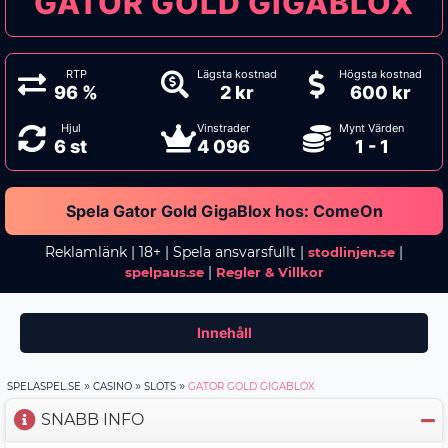
GATOR GOLD GIGABLOX
RTP
Lägsta kostnad
Högsta kostnad
96 %
2 kr
600 kr
Hjul
Vinstrader
Mynt Värden
6 st
4 096
1 - 1
Spela Gator Gold GigaBlox hos: ComeOn
Reklamlänk | 18+ | Spela ansvarsfullt |
|
stodlinjen.se
|
spelpaus.se
Regler & Villkor
Innehåll
»
»
»
SPELASPEL.SE
CASINO
SLOTS
GATOR GOLD GIGABLOX
SNABB INFO