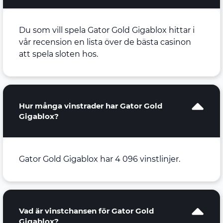
Du som vill spela Gator Gold Gigablox hittar i
vår recension en lista över de bästa casinon
att spela sloten hos.
Hur många vinstrader har Gator Gold
Gigablox?
Gator Gold Gigablox har 4 096 vinstlinjer.
Vad är vinstchansen för Gator Gold
Gigablox?