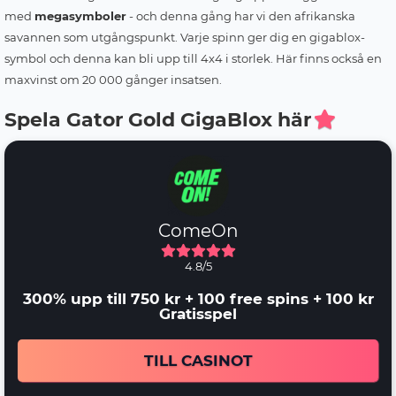
med
megasymboler
- och denna gång har vi den afrikanska
savannen som utgångspunkt. Varje spinn ger dig en gigablox-
symbol och denna kan bli upp till 4x4 i storlek. Här finns också en
maxvinst om 20 000 gånger insatsen.
Spela Gator Gold GigaBlox här
ComeOn
4.8/5
300% upp till 750 kr + 100 free spins + 100 kr
Gratisspel
TILL CASINOT