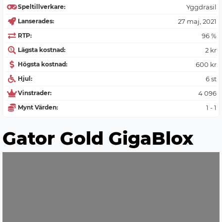
Speltillverkare:
Yggdrasil
Lanserades:
27 maj, 2021
RTP:
96 %
Lägsta kostnad:
2 kr
Högsta kostnad:
600 kr
Hjul:
6 st
Vinstrader:
4 096
Mynt Värden:
1 - 1
Gator Gold GigaBlox