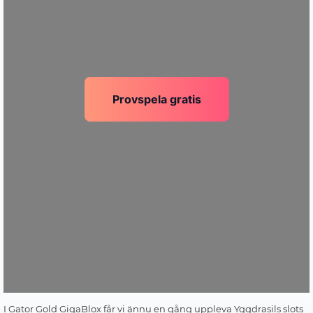
Provspela gratis
I Gator Gold GigaBlox får vi ännu en gång uppleva Yggdrasils slots