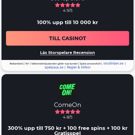
4.9/5
100% upp till 10 000 kr
TILL CASINOT
Läs Storspelare Recension
stodlinjen.se
Reklamlänk | 18+ | Välkomsterbjudanden gäller nya kunder | Spela ansvarsfullt |
|
spelpaus.se
Regler & Villkor
|
ComeOn
4.8/5
300% upp till 750 kr + 100 free spins + 100 kr
Gratisspel