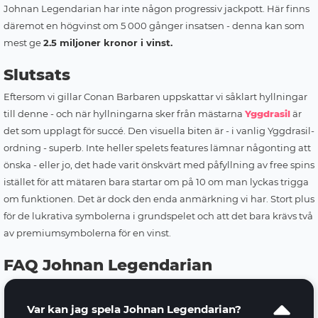
Johnan Legendarian har inte någon progressiv jackpott. Här finns
däremot en högvinst om 5 000 gånger insatsen - denna kan som
mest ge
2.5 miljoner kronor i vinst.
Slutsats
Eftersom vi gillar Conan Barbaren uppskattar vi såklart hyllningar
till denne - och när hyllningarna sker från mästarna
Yggdrasil
är
det som upplagt för succé. Den visuella biten är - i vanlig Yggdrasil-
ordning - superb. Inte heller spelets features lämnar någonting att
önska - eller jo, det hade varit önskvärt med påfyllning av free spins
istället för att mätaren bara startar om på 10 om man lyckas trigga
om funktionen. Det är dock den enda anmärkning vi har. Stort plus
för de lukrativa symbolerna i grundspelet och att det bara krävs två
av premiumsymbolerna för en vinst.
FAQ Johnan Legendarian
Var kan jag spela Johnan Legendarian?