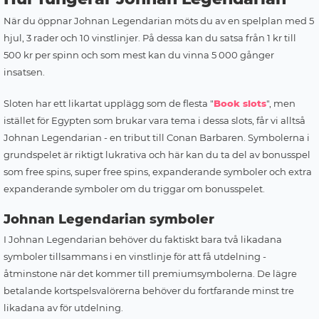
När du öppnar Johnan Legendarian möts du av en spelplan med 5
hjul, 3 rader och 10 vinstlinjer. På dessa kan du satsa från 1 kr till
500 kr per spinn och som mest kan du vinna 5 000 gånger
insatsen.
Sloten har ett likartat upplägg som de flesta "
Book slots
", men
istället för Egypten som brukar vara tema i dessa slots, får vi alltså
Johnan Legendarian - en tribut till Conan Barbaren. Symbolerna i
grundspelet är riktigt lukrativa och här kan du ta del av bonusspel
som free spins, super free spins, expanderande symboler och extra
expanderande symboler om du triggar om bonusspelet.
Johnan Legendarian symboler
I Johnan Legendarian behöver du faktiskt bara två likadana
symboler tillsammans i en vinstlinje för att få utdelning -
åtminstone när det kommer till premiumsymbolerna. De lägre
betalande kortspelsvalörerna behöver du fortfarande minst tre
likadana av för utdelning.