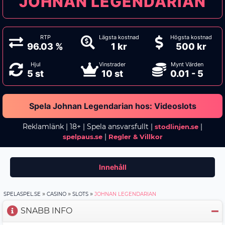
JOHNAN LEGENDARIAN
RTP
Lägsta kostnad
Högsta kostnad
96.03 %
1 kr
500 kr
Hjul
Vinstrader
Mynt Värden
5 st
10 st
0.01 - 5
Spela Johnan Legendarian hos: Videoslots
Reklamlänk | 18+ | Spela ansvarsfullt |
|
stodlinjen.se
|
spelpaus.se
Regler & Villkor
Innehåll
»
»
»
SPELASPEL.SE
CASINO
SLOTS
JOHNAN LEGENDARIAN
SNABB INFO