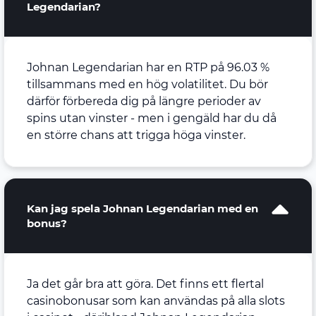
Legendarian?
Johnan Legendarian har en RTP på 96.03 %
tillsammans med en hög volatilitet. Du bör
därför förbereda dig på längre perioder av
spins utan vinster - men i gengäld har du då
en större chans att trigga höga vinster.
Kan jag spela Johnan Legendarian med en
bonus?
Ja det går bra att göra. Det finns ett flertal
casinobonusar som kan användas på alla slots