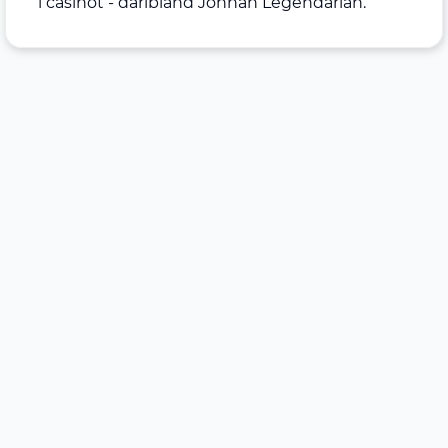
i casinot - däribland Johnan Legendarian.