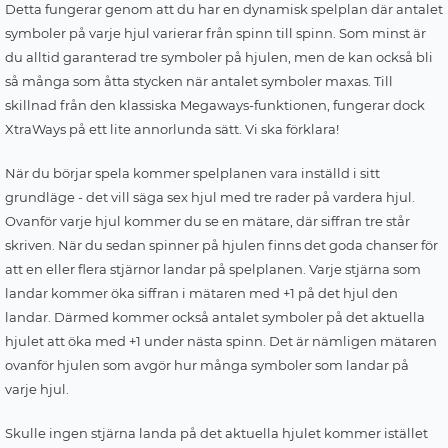
Detta fungerar genom att du har en dynamisk spelplan där antalet
symboler på varje hjul varierar från spinn till spinn. Som minst är
du alltid garanterad tre symboler på hjulen, men de kan också bli
så många som åtta stycken när antalet symboler maxas. Till
skillnad från den klassiska Megaways-funktionen, fungerar dock
XtraWays på ett lite annorlunda sätt. Vi ska förklara!
När du börjar spela kommer spelplanen vara inställd i sitt
grundläge - det vill säga sex hjul med tre rader på vardera hjul.
Ovanför varje hjul kommer du se en mätare, där siffran tre står
skriven. När du sedan spinner på hjulen finns det goda chanser för
att en eller flera stjärnor landar på spelplanen. Varje stjärna som
landar kommer öka siffran i mätaren med +1 på det hjul den
landar. Därmed kommer också antalet symboler på det aktuella
hjulet att öka med +1 under nästa spinn. Det är nämligen mätaren
ovanför hjulen som avgör hur många symboler som landar på
varje hjul.
Skulle ingen stjärna landa på det aktuella hjulet kommer istället