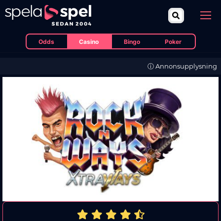
Odds
Casino
Bingo
Poker
ⓘ Annonsupplysning