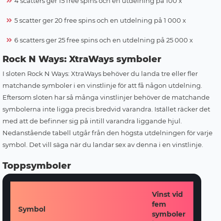
4 scatters ger 15 free spins och en utdelning på 100 x
5 scatter ger 20 free spins och en utdelning på 1 000 x
6 scatters ger 25 free spins och en utdelning på 25 000 x
Rock N Ways: XtraWays symboler
I sloten Rock N Ways: XtraWays behöver du landa tre eller fler
matchande symboler i en vinstlinje för att få någon utdelning.
Eftersom sloten har så många vinstlinjer behöver de matchande
symbolerna inte ligga precis bredvid varandra. Istället räcker det
med att de befinner sig på intill varandra liggande hjul.
Nedanstående tabell utgår från den högsta utdelningen för varje
symbol. Det vill säga när du landar sex av denna i en vinstlinje.
Toppsymboler
Vinst vid
fem
Symbol
symboler