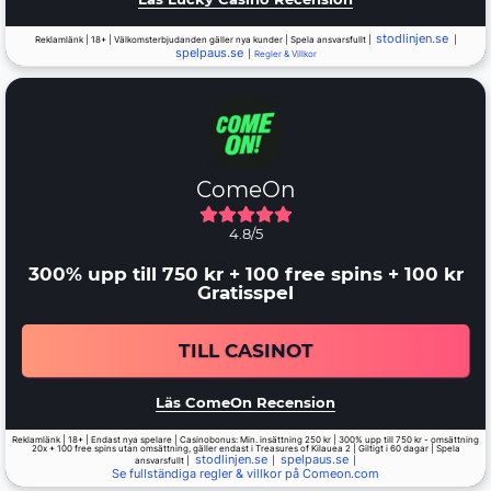
stodlinjen.se
Reklamlänk | 18+ | Välkomsterbjudanden gäller nya kunder | Spela ansvarsfullt |
|
spelpaus.se
|
Regler & Villkor
ComeOn
4.8/5
300% upp till 750 kr + 100 free spins + 100 kr
Gratisspel
TILL CASINOT
Läs ComeOn Recension
Reklamlänk | 18+ | Endast nya spelare | Casinobonus: Min. insättning 250 kr | 300% upp till 750 kr - omsättning
20x + 100 free spins utan omsättning, gäller endast i Treasures of Kilauea 2 | Giltigt i 60 dagar | Spela
stodlinjen.se
spelpaus.se
ansvarsfullt |
|
|
Se fullständiga regler & villkor på Comeon.com