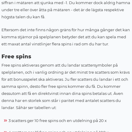
siffran i mätaren att sjunka med -1. Du kommer dock aldrig hamna
under tre eller över åtta på mätaren - det är de lägsta respektive
högsta talen du kan få.
Eftersom det inte finns någon gräns för hur många gånger det kan
komma stjärnor på spelplanen betyder det att du kan spela med
ett maxat antal vinstlinjer flera spins i rad om du har tur.
Free spins
Free spins aktiveras genom att du landar scattersymboler på
spelplanen, och i vanlig ordning är det minst tre scatters som krävs
för att bonusspelet ska aktiveras. Ju fler scatters du landar i ett och
samma spinn, desto fler free spins kommer du få. Du kommer
dessutom att få en direktvinst innan dina spins betalas ut. Även
denna har en storlek som står i paritet med antalet scatters du
landar. Såhär ser tabellen ut:
3 scatters ger 10 free spins och en utdelning på 20 x