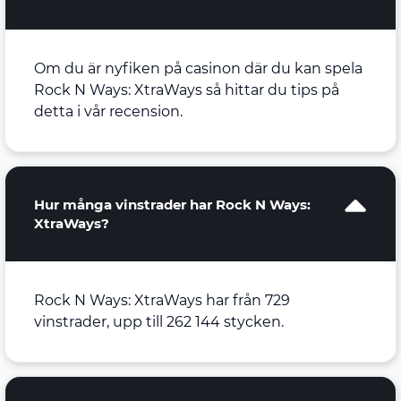
Om du är nyfiken på casinon där du kan spela
Rock N Ways: XtraWays så hittar du tips på
detta i vår recension.
Hur många vinstrader har Rock N Ways:
XtraWays?
Rock N Ways: XtraWays har från 729
vinstrader, upp till 262 144 stycken.