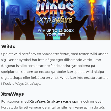
Wilds
Spelets wild består av en
"cornande hand
", med texten wild under
sig. Denna symbol har inte något eget tillhörande värde, utan
fungerar istället som ersättare för de andra symbolerna på
spelplanen. Genom att ersätta symboler kan spelets wild hjälpa
dig att skapa eller förbättra en vinst. Wilds kan inte ersätta scatters
i Rock N Ways: XtraWays.
XtraWays
Funktionen med
XtraWays är aktiv i varje spinn
, och innebär
kort att du får ett varierande antal vinstlinjer i varje spinn du gör.