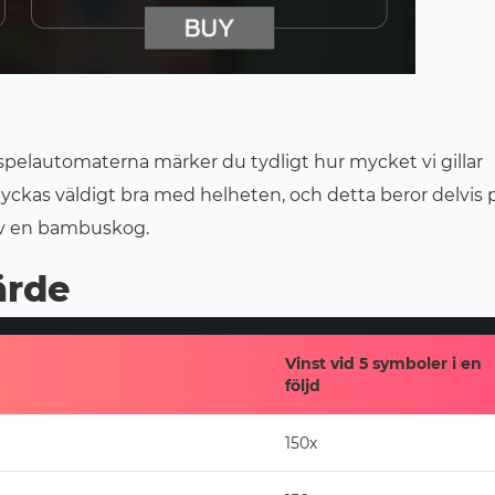
pelautomaterna märker du tydligt hur mycket vi gillar
yckas väldigt bra med helheten, och detta beror delvis 
av en bambuskog.
ärde
Vinst vid 5 symboler i en
följd
150x