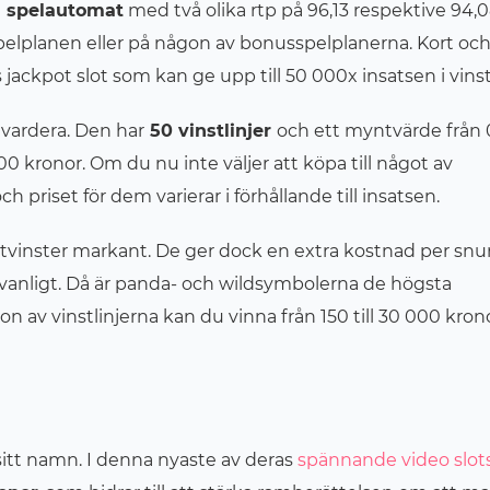
l spelautomat
med två olika rtp på 96,13 respektive 94,
elplanen eller på någon av bonusspelplanerna. Kort oc
 jackpot slot som kan ge upp till 50 000x insatsen i vinst
vardera. Den har
50 vinstlinjer
och ett myntvärde från 
 200 kronor. Om du nu inte väljer att köpa till något av
h priset för dem varierar i förhållande till insatsen.
vinster markant. De ger dock en extra kostnad per snur
om vanligt. Då är panda- och wildsymbolerna de högsta
av vinstlinjerna kan du vinna från 150 till 30 000 krono
itt namn. I denna nyaste av deras
spännande video slot