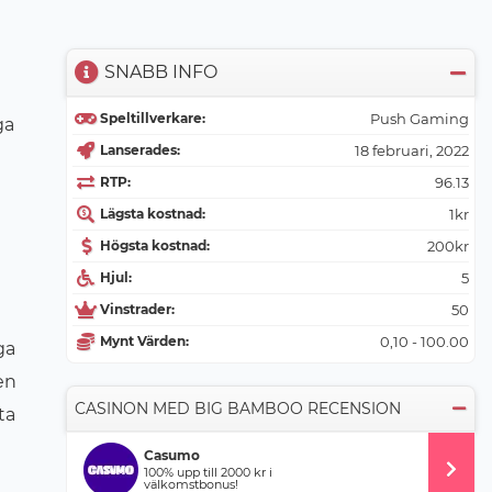
SNABB INFO
Speltillverkare:
Push Gaming
ga
Lanserades:
18 februari, 2022
RTP:
96.13
Lägsta kostnad:
1kr
Högsta kostnad:
200kr
Hjul:
5
Vinstrader:
50
Mynt Värden:
0,10 - 100.00
ga
en
CASINON MED BIG BAMBOO RECENSION
ta
Casumo
100% upp till 2000 kr i
välkomstbonus!