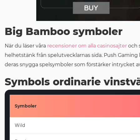
Big Bamboo symboler
När du läser våra
recensioner om alla casinosajter
och s
helhetstänk från spelutvecklarnas sida. Push Gaming l
deras snygga spelsymboler som förstärker intrycket 
Symbols ordinarie vinstv
Symboler
Wild