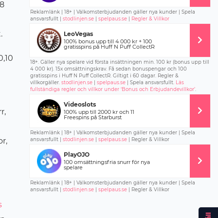
08
Reklamlänk | 18+ | Välkomsterbjudanden gäller nya kunder | Spela
h
ansvarsfullt |
stodlinjen.se
|
spelpaus.se
|
Regler & Villkor
.
LeoVegas
100% bonus upp till 4 000 kr + 100
gratisspins på Huff N Puff CollectR
0,10
18+. Gäller nya spelare vid första insättningen min. 100 kr (bonus upp till
4 000 kr). 15x omsättningskrav. Få sedan bonuspengar och 100
gratisspins i Huff N Puff CollectR. Giltigt i 60 dagar. Regler &
villkorgäller.
stodlinjen.se
|
spelpaus.se
| Spela ansvarsfullt.
Läs
fullständiga regler och villkor under ‘Bonus och Erbjudandevillkor’
.
Videoslots
r,
100% upp till 2000 kr och 11
Freespins på Starburst
Reklamlänk | 18+ | Välkomsterbjudanden gäller nya kunder | Spela
ansvarsfullt |
stodlinjen.se
|
spelpaus.se
|
Regler & Villkor
r,
PlayOJO
100 omsättningsfria snurr för nya
spelare
Reklamlänk | 18+ | Välkomsterbjudanden gäller nya kunder | Spela
ansvarsfullt |
stodlinjen.se
|
spelpaus.se
|
Regler & Villkor
s