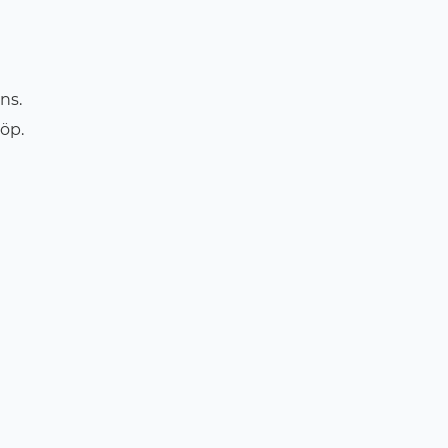
ns.
öp.