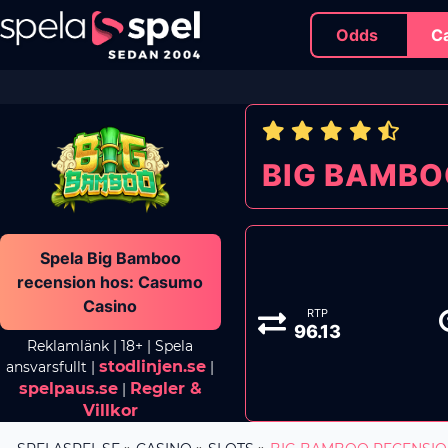
Odds
C
BIG BAMBO
Spela Big Bamboo
recension hos: Casumo
Casino
RTP
96.13
Reklamlänk | 18+ | Spela
stodlinjen.se
ansvarsfullt |
|
spelpaus.se
Regler &
|
Villkor