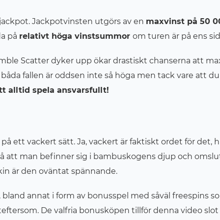
jackpot. Jackpotvinsten utgörs av en
maxvinst på 50 0
da på
relativt höga vinstsummor
om turen är på ens sid
amble Scatter dyker upp ökar drastiskt chanserna att ma
 båda fallen är oddsen inte så höga men tack vare att du
t alltid spela ansvarsfullt!
ett vackert sätt. Ja, vackert är faktiskt ordet för det, 
 så att man befinner sig i bambuskogens djup och omslu
skin är den oväntat spännande.
, bland annat i form av bonusspel med såväl freespins s
lteftersom. De valfria bonusköpen tillför denna video slot