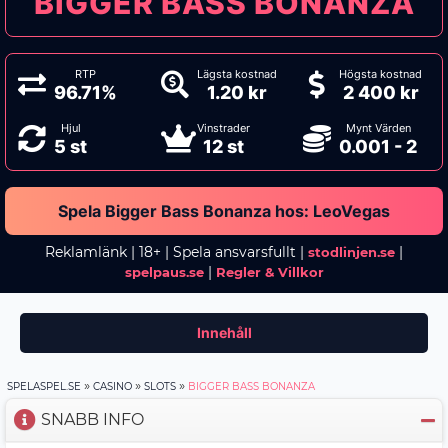
BIGGER BASS BONANZA
RTP
Lägsta kostnad
Högsta kostnad
96.71%
1.20 kr
2 400 kr
Hjul
Vinstrader
Mynt Värden
5 st
12 st
0.001 - 2
Spela Bigger Bass Bonanza hos: LeoVegas
Reklamlänk | 18+ | Spela ansvarsfullt |
|
stodlinjen.se
|
spelpaus.se
Regler & Villkor
Innehåll
»
»
»
SPELASPEL.SE
CASINO
SLOTS
BIGGER BASS BONANZA
SNABB INFO