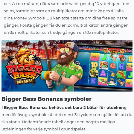
också i en mätare, där 4 samlade wilds ger dig 10 ytterligare free
spins, samtidigt som en multiplikator om minst 2x ges till alla
dina Money Symbols. Du kan totalt starta om dina free spins tre
gånger. Första gången får du en 2x multiplikator, andra gången
en 3x multiplikator och tredje gången en 10x multiplikator.
Bigger Bass Bonanza symboler
I Bigger Bass Bonanza behövs det bara 2 båtar för utdelning
,
men för övriga symboler är det minst 3 stycken som gäller för att du
ska vinna. Nedanstående tabell anger den högsta möjliga
utdelningen för varje symbol i grundspelet.