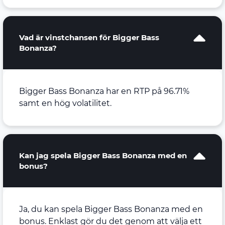
Vad är vinstchansen för Bigger Bass
Bonanza?
Bigger Bass Bonanza har en RTP på 96.71%
samt en hög volatilitet.
Kan jag spela Bigger Bass Bonanza med en
bonus?
Ja, du kan spela Bigger Bass Bonanza med en
bonus. Enklast gör du det genom att välja ett