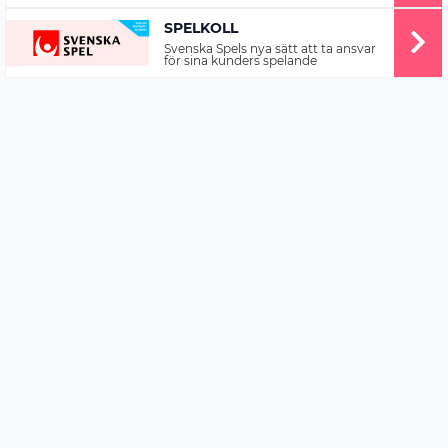
SPELKOLL
Svenska Spels nya sätt att ta ansvar
för sina kunders spelande