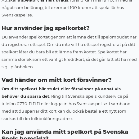
Att skaffa
spelkort är helt gratis
. Ibland kan man till och med få
något som belöning, till exempel 100 kronor att spela för hos
Svenskaspel.se.
Hur använder jag spelkortet?
Du använder spelkortet genom att lämna det till spelombudet när
du registrerar ett spel. Om du inte vill ha ett spel registrerat på ditt
spelkort låter du bara bli att lämna fram kortet. Spelkortet har
samma storlek som ett vanligt kreditkort, så det går lätt att ha med
sig i plånboken.
Vad händer om mitt kort försvinner?
Om ditt spelkort blir stulet eller försvinner på annat vis
behöver du spärra det.
Ring till Svenska Spels kundservice på
telefon 0770-11 11 11 eller logga in hos Svenskaspel.se. I samband
med att du spärrar ditt kort kan du också beställa ett nytt som
skickas till din folkbokföringsadress.
Kan jag använda mitt spelkort på Svenska
Spels hemsida?