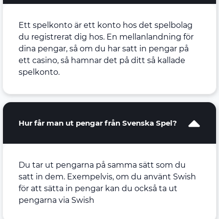
Ett spelkonto är ett konto hos det spelbolag
du registrerat dig hos. En mellanlandning för
dina pengar, så om du har satt in pengar på
ett casino, så hamnar det på ditt så kallade
spelkonto.
Hur får man ut pengar från Svenska Spel?
Du tar ut pengarna på samma sätt som du
satt in dem. Exempelvis, om du använt Swish
för att sätta in pengar kan du också ta ut
pengarna via Swish