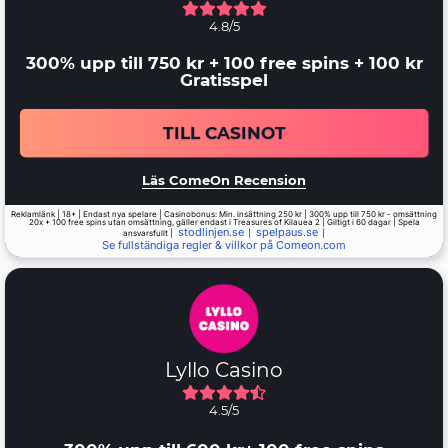
4.8/5
300% upp till 750 kr + 100 free spins + 100 kr
Gratisspel
TILL CASINOT
Läs ComeOn Recension
Reklamlänk | 18+ | Endast nya spelare | Casinobonus: Min. insättning 250 kr | 300% upp till 750 kr - omsättning
20x + 100 free spins utan omsättning, gäller endast i Treasures of Kilauea 2 | Giltigt i 60 dagar | Spela
stodlinjen.se
spelpaus.se
ansvarsfullt |
|
|
Se fullständiga regler & villkor på Comeon.com
Lyllo Casino
4.5/5