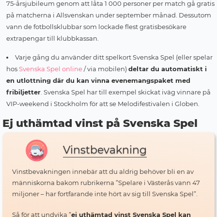
75-årsjubileum genom att låta 1 000 personer per match gå gratis
på matcherna i Allsvenskan under september månad. Dessutom
vann de fotbollsklubbar som lockade flest gratisbesökare
extrapengar till klubbkassan.
Varje gång du använder ditt spelkort Svenska Spel (eller spelar
hos
Svenska Spel online
/ via mobilen)
deltar du automatiskt i
en utlottning där du kan vinna evenemangspaket med
fribiljetter
. Svenska Spel har till exempel skickat iväg vinnare på
VIP-weekend i Stockholm för att se Melodifestivalen i Globen.
Ej uthämtad vinst på Svenska Spel
Vinstbevakning
Vinstbevakningen innebär att du aldrig behöver bli en av
människorna bakom rubrikerna ”Spelare i Västerås vann 47
miljoner – har fortfarande inte hört av sig till Svenska Spel”.
Så för att undvika ”
ej uthämtad vinst Svenska Spel kan