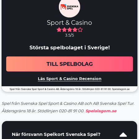
Sport & Casino
3.5/5
Största spelbolaget i Sverige!
TILL SPELBOLAG
Läs Sport & Casino Recension
Spel från Svenska Spel Sport & Casino AB. Åldersgräns 18 år. Stödlinjen 020-81 91 00. Spelalagom.se
Spel från Svenska Spel Sport & Casino AB och AB Svenska Spel Tur.
Åldersgräns 18 år. Stödlinjen 020-81 91 00.
Spelalagom.se
När försvann Spelkort Svenska Spel?