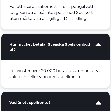
För att skärpa säkerheten runt pengatvätt.
Idag kan du alltså inte spela med Spelkort
utan måste visa din giltiga ID-handling.
Hur mycket betalar Svenska Spels ombud
ut?
För vinster över 20 000 betalas summan ut via
vald bank eller vinnarens spelkonto.
Vad är ett spelkonto?