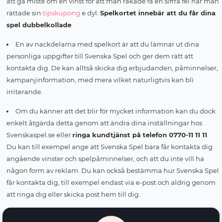
att gå miste om en vinst för att man råkade få en siffra fel när man
rättade sin
tipskupong
e dyl.
Spelkortet innebär att du får dina
spel dubbelkollade
.
En av nackdelarna med spelkort är att du lämnar ut dina
personliga uppgifter till Svenska Spel och ger dem rätt att
kontakta dig. De kan alltså skicka dig erbjudanden, påminnelser,
kampanjinformation, med mera vilket naturligtvis kan bli
irriterande.
Om du känner att det blir för mycket information kan du dock
enkelt åtgärda detta genom att ändra dina inställningar hos
Svenskaspel.se eller
ringa kundtjänst på telefon 0770-11 11 11
.
Du kan till exempel ange att Svenska Spel bara får kontakta dig
angående vinster och spelpåminnelser, och att du inte vill ha
någon form av reklam. Du kan också bestämma hur Svenska Spel
får kontakta dig, till exempel endast via e-post och aldrig genom
att ringa dig eller skicka post hem till dig.