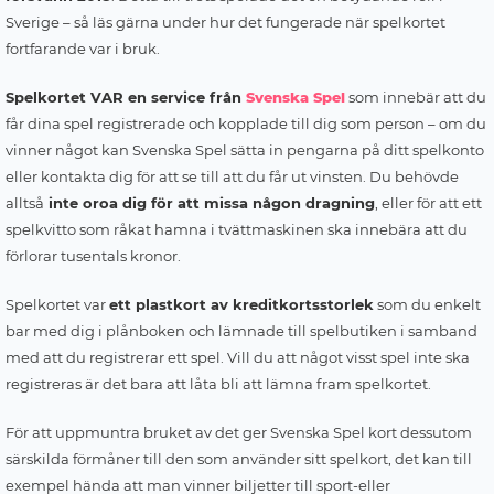
Sverige – så läs gärna under hur det fungerade när spelkortet
fortfarande var i bruk.
Spelkortet VAR en service från
Svenska Spel
som innebär att du
får dina spel registrerade och kopplade till dig som person – om du
vinner något kan Svenska Spel sätta in pengarna på ditt spelkonto
eller kontakta dig för att se till att du får ut vinsten. Du behövde
alltså
inte oroa dig för att missa någon dragning
, eller för att ett
spelkvitto som råkat hamna i tvättmaskinen ska innebära att du
förlorar tusentals kronor.
Spelkortet var
ett plastkort av kreditkortsstorlek
som du enkelt
bar med dig i plånboken och lämnade till spelbutiken i samband
med att du registrerar ett spel. Vill du att något visst spel inte ska
registreras är det bara att låta bli att lämna fram spelkortet.
För att uppmuntra bruket av det ger Svenska Spel kort dessutom
särskilda förmåner till den som använder sitt spelkort, det kan till
exempel hända att man vinner biljetter till sport-eller