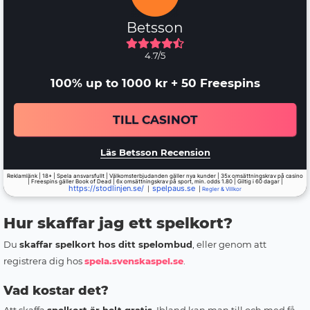
Betsson
4.7/5
100% up to 1000 kr + 50 Freespins
TILL CASINOT
Läs Betsson Recension
Reklamlänk | 18+ | Spela ansvarsfullt | Välkomsterbjudanden gäller nya kunder | 35x omsättningskrav på casino
| Freespins gäller Book of Dead | 6x omsättningskrav på sport, min. odds 1.80 | Giltig i 60 dagar |
https://stodlinjen.se/
spelpaus.se
|
|
Regler & Villkor
Hur skaffar jag ett spelkort?
Du
skaffar spelkort hos ditt spelombud
, eller genom att
registrera dig hos
spela.svenskaspel.se
.
Vad kostar det?