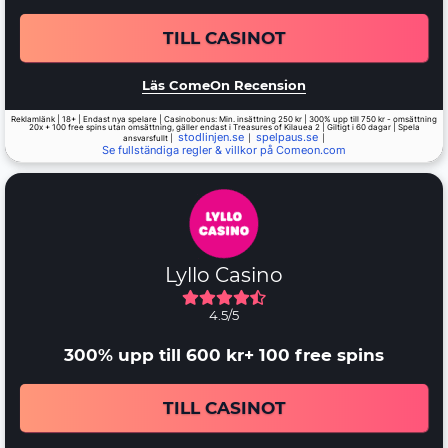
TILL CASINOT
Läs ComeOn Recension
Reklamlänk | 18+ | Endast nya spelare | Casinobonus: Min. insättning 250 kr | 300% upp till 750 kr - omsättning
20x + 100 free spins utan omsättning, gäller endast i Treasures of Kilauea 2 | Giltigt i 60 dagar | Spela
stodlinjen.se
spelpaus.se
ansvarsfullt |
|
|
Se fullständiga regler & villkor på Comeon.com
Lyllo Casino
4.5/5
300% upp till 600 kr+ 100 free spins
TILL CASINOT