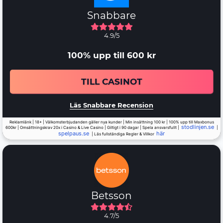
Snabbare
4.9/5
100% upp till 600 kr
TILL CASINOT
Läs Snabbare Recension
Reklamlänk | 18+ | Välkomsterbjudanden gäller nya kunder | Min insättning 100 kr | 100% upp till Maxbonus
stodlinjen.se
600kr | Omsättningskrav 20x i Casino & Live Casino | Giltigt i 90 dagar | Spela ansvarsfullt |
|
spelpaus.se
här
| Läs fullständiga Regler & Villkor
Betsson
4.7/5