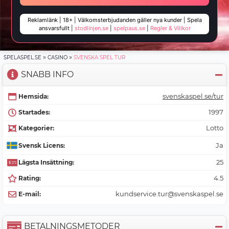
Reklamlänk | 18+ | Välkomsterbjudanden gäller nya kunder | Spela
ansvarsfullt |
stodlinjen.se
|
spelpaus.se
|
Regler & Villkor
»
»
SPELASPEL.SE
CASINO
SVENSKA SPEL TUR
SNABB INFO
svenskaspel.se/tur
Hemsida:
1997
Startades:
Lotto
Kategorier:
Ja
Svensk Licens:
25
Lägsta Insättning:
4.5
Rating:
kundservice.tur@svenskaspel.se
E-mail:
BETALNINGSMETODER