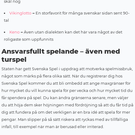
skäl nog
Vikinglotto
–
En storfavorit för många svenskar sidan sent 90-
tal
Keno
–
Även utan dialekten kan det här vara något av det
roligaste som uppfunnits
Ansvarsfullt spelande – även med
turspel
Staten har gett Svenska Spel i uppdrag att motverka spelmissbruk,
något som märks på flera olika sätt. När du registrerar dig hos
Svenska Spel kommer du att bli ombedd att ange maxgränser för
hur mycket du vill kunna spela för per vecka och hur mycket tid du
får spendera på spel. Du kan ändra gränserna senare, men väljer
du att höja dem sker höjningen med fördröjning så att du får tid på
dig att fundera på om det verkligen är en bra idé att spela för mer
pengar. Man slipper på så sätt riskera att ryckas med av tillfälliga
infall, till exempel när man är berusad eller irriterad.