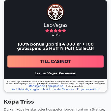
LeoVegas
4.9/5
100% bonus upp till 4 000 kr + 100
gratisspins på Huff N Puff CollectR
TILL CASINOT
Läs LeoVegas Recension
18+. Gäller nya spelare vid första insättningen min. 100 kr (bonus upp till 4 000 kr). 15x omsättningskrav.
Få sedan bonuspengar och 100 gratisspins i Huff N Puff CollectR. Giltigt i 60 dagar. Regler & villkorgäller.
stodlinjen.se
spelpaus.se
|
| Spela ansvarsfullt.
Läs fullständiga regler och villkor under ‘Bonus och Erbjudandevillkor’
.
Köpa Triss
Du kan köpa fysiska lotter hos spelombuden runt om i Sverige,