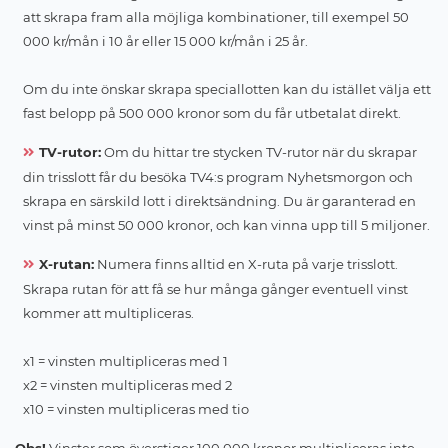
att skrapa fram alla möjliga kombinationer, till exempel 50
000 kr/mån i 10 år eller 15 000 kr/mån i 25 år.
Om du inte önskar skrapa speciallotten kan du istället välja ett
fast belopp på 500 000 kronor som du får utbetalat direkt.
TV-rutor:
Om du hittar tre stycken TV-rutor när du skrapar
din trisslott får du besöka TV4:s program Nyhetsmorgon och
skrapa en särskild lott i direktsändning. Du är garanterad en
vinst på minst 50 000 kronor, och kan vinna upp till 5 miljoner.
X-rutan:
Numera finns alltid en X-ruta på varje trisslott.
Skrapa rutan för att få se hur många gånger eventuell vinst
kommer att multipliceras.
x1 = vinsten multipliceras med 1
x2 = vinsten multipliceras med 2
x10 = vinsten multipliceras med tio