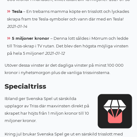
Tesla
– En trebarns mamma köpte en trisslott och lyckades
skrapa fram tre Tesla-symboler och vann där med en Tesla!
2021-01-14
5 miljoner kronor
– Denna lott såldes i Mörrum och ledde
till Triss-skrap i TV rutan. Det blev den högsta möjliga vinsten
på hela 5 miljoner!
2021-01-12
Utöver dessa vinster är det dagliga vinster på minst 100 000
kronor i nyhetsmorgon plus de vanliga trissvinsterna.
Specialtriss
Ibland ger Svenska Spel ut särskilda
upplagor av Triss där maxvinsten direkt på
skrapet har höjts från 1 miljon kronor till 10
miljoner kronor.
Kring jul brukar Svenska Spel ge ut en särskild trisslott med