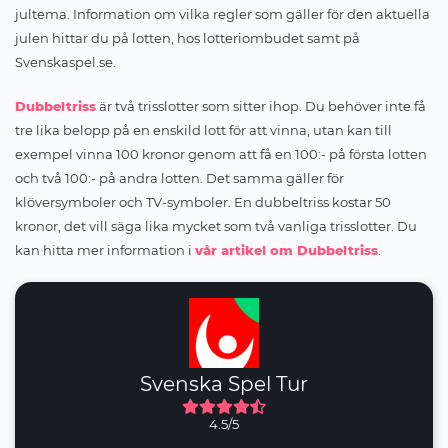
jultema. Information om vilka regler som gäller för den aktuella
julen hittar du på lotten, hos lotteriombudet samt på
Svenskaspel.se.
Dubbeltriss
är två trisslotter som sitter ihop. Du behöver inte få
tre lika belopp på en enskild lott för att vinna, utan kan till
exempel vinna 100 kronor genom att få en 100:- på första lotten
och två 100:- på andra lotten. Det samma gäller för
klöversymboler och TV-symboler. En dubbeltriss kostar 50
kronor, det vill säga lika mycket som två vanliga trisslotter. Du
kan hitta mer information i
vår artikel om Dubbeltriss
.
Svenska Spel Tur
4.5/5