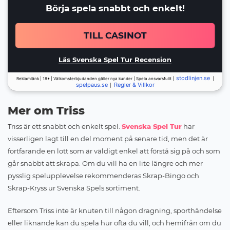
Börja spela snabbt och enkelt!
TILL CASINOT
Läs Svenska Spel Tur Recension
stodlinjen.se
Reklamlänk | 18+ | Välkomsterbjudanden gäller nya kunder | Spela ansvarsfullt |
|
spelpaus.se
Regler & Villkor
|
Mer om Triss
Triss är ett snabbt och enkelt spel.
Svenska Spel Tur
har
visserligen lagt till en del moment på senare tid, men det är
fortfarande en lott som är väldigt enkel att förstå sig på och som
går snabbt att skrapa. Om du vill ha en lite längre och mer
pysslig spelupplevelse rekommenderas Skrap-Bingo och
Skrap-Kryss ur Svenska Spels sortiment.
Eftersom Triss inte är knuten till någon dragning, sporthändelse
eller liknande kan du spela hur ofta du vill, och hemifrån om du