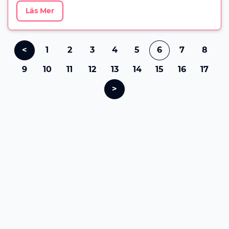
Läs Mer
<
1
2
3
4
5
6
7
8
9
10
11
12
13
14
15
16
17
>