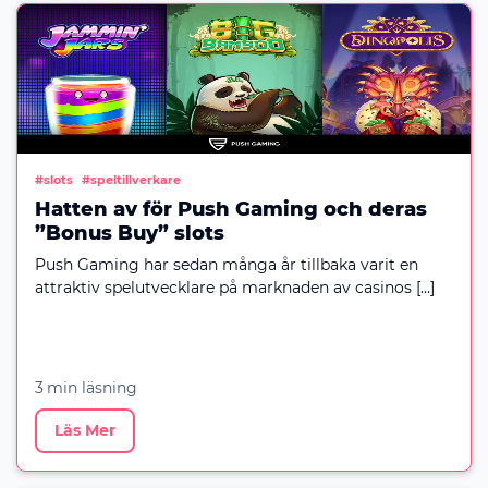
#slots
#speltillverkare
Hatten av för Push Gaming och deras
”Bonus Buy” slots
Push Gaming har sedan många år tillbaka varit en
attraktiv spelutvecklare på marknaden av casinos […]
3
min läsning
Läs Mer