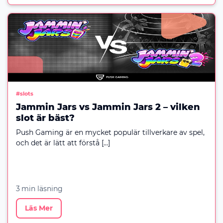
#slots
Jammin Jars vs Jammin Jars 2 – vilken
slot är bäst?
Push Gaming är en mycket populär tillverkare av spel,
och det är lätt att förstå […]
3
min läsning
Läs Mer