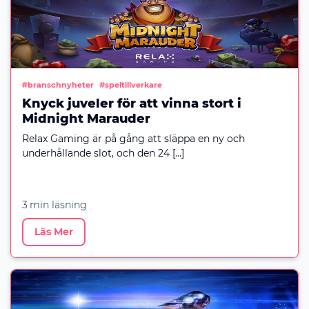
#branschnyheter
#speltillverkare
Knyck juveler för att vinna stort i
Midnight Marauder
Relax Gaming är på gång att släppa en ny och
underhållande slot, och den 24 […]
3
min läsning
Läs Mer