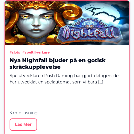
#slots
#speltillverkare
Nya Nightfall bjuder på en gotisk
skräckupplevelse
Spelutvecklaren Push Gaming har gjort det igen: de
har utvecklat en spelautomat som vi bara […]
3
min läsning
Läs Mer