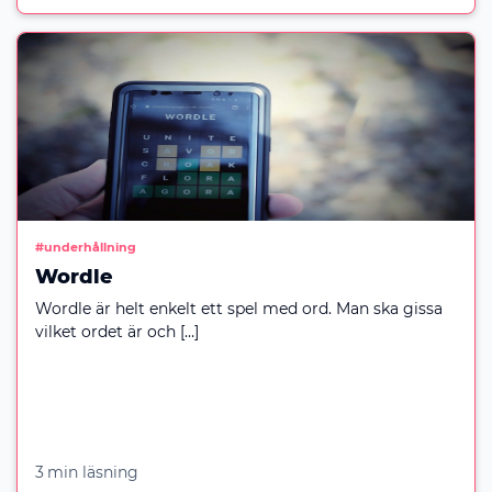
#underhållning
Wordle
Wordle är helt enkelt ett spel med ord. Man ska gissa
vilket ordet är och […]
3
min läsning