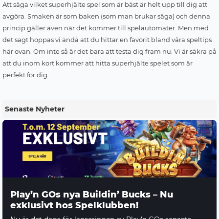
Att säga vilket superhjälte spel som är bäst är helt upp till dig att
avgöra. Smaken är som baken (som man brukar säga) och denna
princip gäller även när det kommer till spelautomater. Men med
det sagt hoppas vi ändå att du hittar en favorit bland våra speltips
här ovan. Om inte så är det bara att testa dig fram nu. Vi är säkra på
att du inom kort kommer att hitta superhjälte spelet som är
perfekt för dig.
Senaste Nyheter
Play’n GOs nya Buildin’ Bucks – Nu
exklusivt hos Spelklubben!