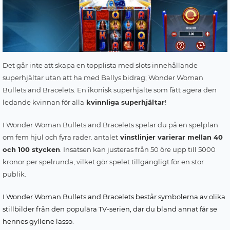
Det går inte att skapa en topplista med slots innehållande
superhjältar utan att ha med Ballys bidrag; Wonder Woman
Bullets and Bracelets. En ikonisk superhjälte som fått agera den
ledande kvinnan för alla
kvinnliga superhjältar
!
I Wonder Woman Bullets and Bracelets spelar du på en spelplan
om fem hjul och fyra rader. antalet
vinstlinjer varierar mellan 40
och 100 stycken
. Insatsen kan justeras från 50 öre upp till 5000
kronor per spelrunda, vilket gör spelet tillgängligt för en stor
publik.
I Wonder Woman Bullets and Bracelets består symbolerna av olika
stillbilder från den populära TV-serien, där du bland annat får se
hennes gyllene lasso.