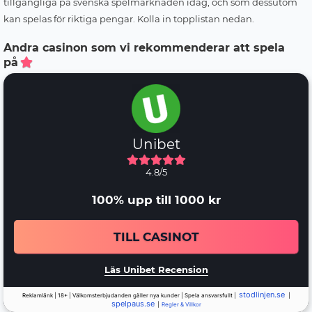
tillgängliga på svenska spelmarknaden idag, och som dessutom
kan spelas för riktiga pengar. Kolla in topplistan nedan.
Andra casinon som vi rekommenderar att spela
på
Unibet
4.8/5
100% upp till 1000 kr
TILL CASINOT
Läs Unibet Recension
stodlinjen.se
Reklamlänk | 18+ | Välkomsterbjudanden gäller nya kunder | Spela ansvarsfullt |
|
spelpaus.se
|
Regler & Villkor