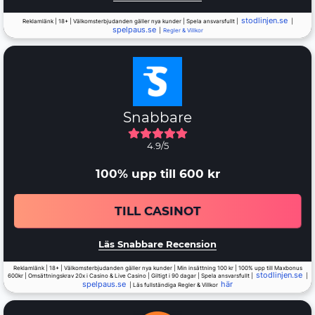
stodlinjen.se
Reklamlänk | 18+ | Välkomsterbjudanden gäller nya kunder | Spela ansvarsfullt |
|
spelpaus.se
|
Regler & Villkor
Snabbare
4.9/5
100% upp till 600 kr
TILL CASINOT
Läs Snabbare Recension
Reklamlänk | 18+ | Välkomsterbjudanden gäller nya kunder | Min insättning 100 kr | 100% upp till Maxbonus
stodlinjen.se
600kr | Omsättningskrav 20x i Casino & Live Casino | Giltigt i 90 dagar | Spela ansvarsfullt |
|
spelpaus.se
här
| Läs fullständiga Regler & Villkor