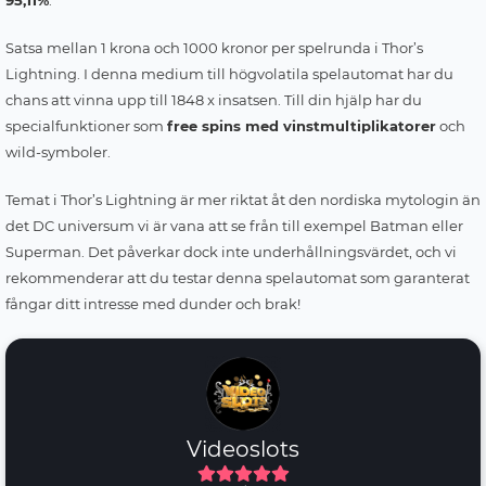
Satsa mellan 1 krona och 1000 kronor per spelrunda i Thor’s
Lightning. I denna medium till högvolatila spelautomat har du
chans att vinna upp till 1848 x insatsen. Till din hjälp har du
specialfunktioner som
free spins med vinstmultiplikatorer
och
wild-symboler.
Temat i Thor’s Lightning är mer riktat åt den nordiska mytologin än
det DC universum vi är vana att se från till exempel Batman eller
Superman. Det påverkar dock inte underhållningsvärdet, och vi
rekommenderar att du testar denna spelautomat som garanterat
fångar ditt intresse med dunder och brak!
Videoslots