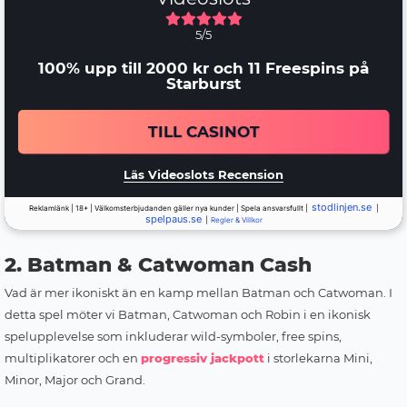
5/5
100% upp till 2000 kr och 11 Freespins på
Starburst
TILL CASINOT
Läs Videoslots Recension
stodlinjen.se
Reklamlänk | 18+ | Välkomsterbjudanden gäller nya kunder | Spela ansvarsfullt |
|
spelpaus.se
|
Regler & Villkor
2. Batman & Catwoman Cash
Vad är mer ikoniskt än en kamp mellan Batman och Catwoman. I
detta spel möter vi Batman, Catwoman och Robin i en ikonisk
spelupplevelse som inkluderar wild-symboler, free spins,
multiplikatorer och en
progressiv jackpott
i storlekarna Mini,
Minor, Major och Grand.