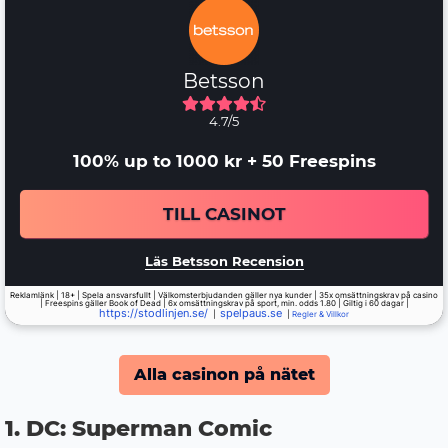
Betsson
4.7/5
100% up to 1000 kr + 50 Freespins
TILL CASINOT
Läs Betsson Recension
Reklamlänk | 18+ | Spela ansvarsfullt | Välkomsterbjudanden gäller nya kunder | 35x omsättningskrav på casino
| Freespins gäller Book of Dead | 6x omsättningskrav på sport, min. odds 1.80 | Giltig i 60 dagar |
https://stodlinjen.se/
spelpaus.se
|
|
Regler & Villkor
Alla casinon på nätet
1. DC: Superman Comic