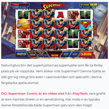
Naturligtvis blir det superhjältarnas superhjälte som får ta första
plats på vår topplista. Vem älskar inte Superman? Denna hjälte av
stål gör sig riktigt bra även i casinovärlden och speciellt i denna
färgstarka spelautomat.
DC: Superman Comic är en video slot
från
PlayTech
, vars grafik
är som hämtat direkt ur en serietidning. Här möts vi av typiska
ikoner föreställande både Superman själv som den högst