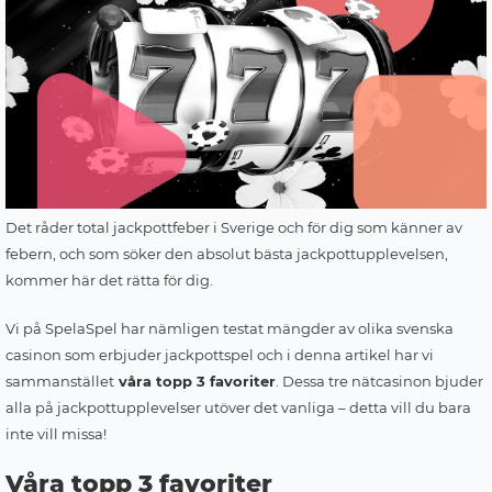
Det råder total jackpottfeber i Sverige och för dig som känner av
febern, och som söker den absolut bästa jackpottupplevelsen,
kommer här det rätta för dig.
Vi på SpelaSpel har nämligen testat mängder av olika svenska
casinon som erbjuder jackpottspel och i denna artikel har vi
sammanstället
våra topp 3 favoriter
. Dessa tre nätcasinon bjuder
alla på jackpottupplevelser utöver det vanliga – detta vill du bara
inte vill missa!
Våra topp 3 favoriter