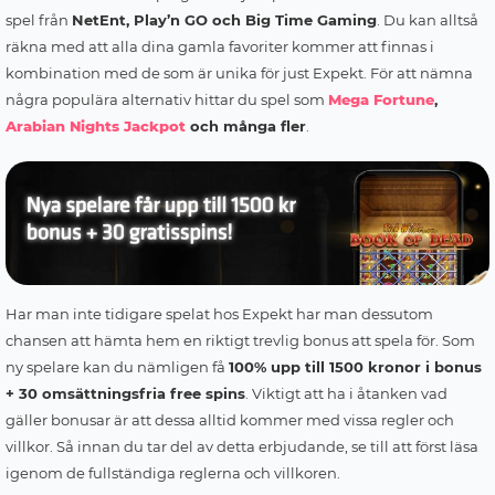
spel från
NetEnt, Play’n GO och Big Time Gaming
. Du kan alltså
räkna med att alla dina gamla favoriter kommer att finnas i
kombination med de som är unika för just Expekt. För att nämna
några populära alternativ hittar du spel som
Mega Fortune
,
Arabian Nights Jackpot
och många fler
.
Har man inte tidigare spelat hos Expekt har man dessutom
chansen att hämta hem en riktigt trevlig bonus att spela för. Som
ny spelare kan du nämligen få
100% upp till 1500 kronor i bonus
+ 30 omsättningsfria free spins
. Viktigt att ha i åtanken vad
gäller bonusar är att dessa alltid kommer med vissa regler och
villkor. Så innan du tar del av detta erbjudande, se till att först läsa
igenom de fullständiga reglerna och villkoren.