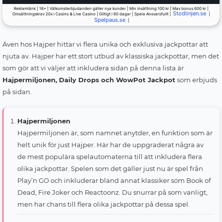
Reklamlänk | 18+ | Välkomsterbjudanden gäller nya kunder | Min insättning 100 kr | Max bonus 600 kr |
Stodlinjen.se
Omsättningskrav 20x i Casino & Live Casino | Giltigt i 60 dagar | Spela Ansvarsfullt |
|
Spelpaus.se
|
Även hos Hajper hittar vi flera unika och exklusiva jackpottar att
njuta av. Hajper har ett stort utbud av klassiska jackpottar, men det
som gör att vi väljer att inkludera sidan på denna lista är
Hajpermiljonen, Daily Drops och WowPot Jackpot
som erbjuds
på sidan.
Hajpermiljonen
Hajpermiljonen är, som namnet anytder, en funktion som är
helt unik för just Hajper. Här har de uppgraderat några av
de mest populära spelautomaterna till att inkludera flera
olika jackpottar. Spelen som det gäller just nu är spel från
Play’n GO och inkluderar bland annat klassiker som Book of
Dead, Fire Joker och Reactoonz. Du snurrar på som vanligt,
men har chans till flera olika jackpottar på dessa spel.