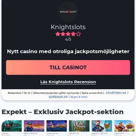
Knightslots
4/5
Nytt casino med otroliga jackpotsmöjligheter
TILL CASINOT
Läs Knightslots Recension
stodlinjen.se
Reklamlänk | 18+ år | Välkomsterbjudanden gäller nya kunder | Spela ansvarsfullt |
|
spelpaus.se
|
Regler & Villkor
Expekt – Exklusiv Jackpot-sektion