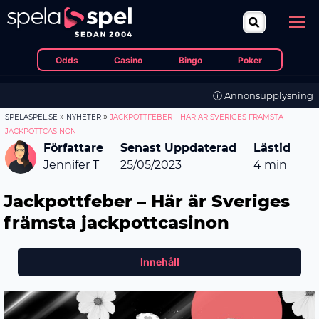
Odds
Casino
Bingo
Poker
ⓘ Annonsupplysning
»
»
SPELASPEL.SE
NYHETER
JACKPOTTFEBER – HÄR ÄR SVERIGES FRÄMSTA
JACKPOTTCASINON
Författare
Senast Uppdaterad
Lästid
Jennifer T
25/05/2023
4
min
Jackpottfeber – Här är Sveriges
främsta jackpottcasinon
Innehåll