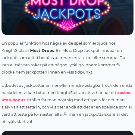
En populär funktion hos några av de spel som erbjuds hos
KnightSlots är
Must Drops
. En Must Drop Jackpot innebär en
jackpott som alltid betalas ut innan en viss tid eller summa. Du
kan alltså vara säker på att någon lycklig vinnare kommer få
plocka hem jackpotten innan en viss tidpunkt.
Utbudet av jackpottar är mer eller mindre oslagbart, och den enda
nackdelen vi kan hitta med KnightSlots är att vi här har ett
casino
utan bonus
. Istället får man nöja sig med att spela för det man
själv valt att sätta in, och vi anser ändå att det är en spelsida som är
värd att testa på för nästan alla. Är man en jackpottälskare är det
ett självklart val.