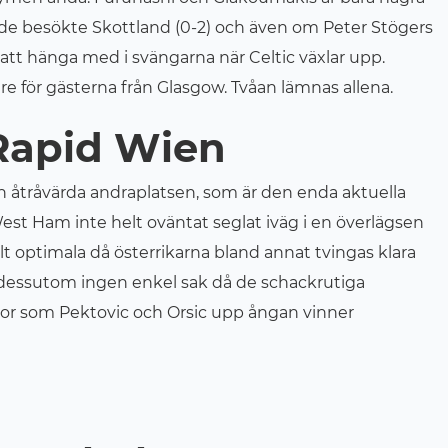
är de besökte Skottland (0-2) och även om Peter Stögers
att hänga med i svängarna när Celtic växlar upp.
 för gästerna från Glasgow. Tvåan lämnas allena.
Rapid Wien
tråvärda andraplatsen, som är den enda aktuella
est Ham inte helt oväntat seglat iväg i en överlägsen
lt optimala då österrikarna bland annat tvingas klara
r dessutom ingen enkel sak då de schackrutiga
ärnor som Pektovic och Orsic upp ångan vinner