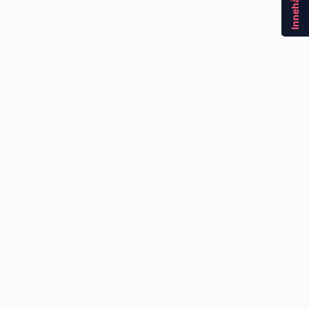
Innehåll