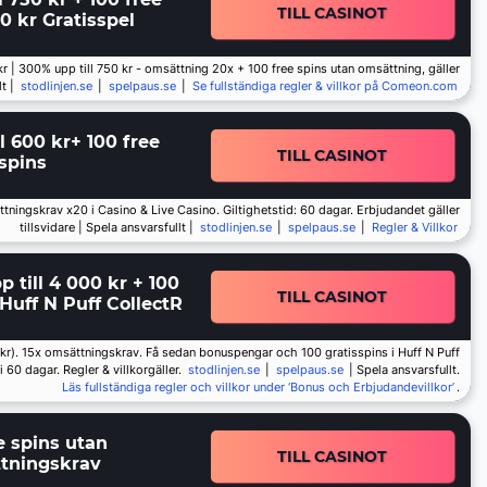
TILL CASINOT
00 kr Gratisspel
r | 300% upp till 750 kr - omsättning 20x + 100 free spins utan omsättning, gäller
lt |
stodlinjen.se
|
spelpaus.se
|
Se fullständiga regler & villkor på Comeon.com
l 600 kr+ 100 free
TILL CASINOT
spins
ningskrav x20 i Casino & Live Casino. Giltighetstid: 60 dagar. Erbjudandet gäller
tillsvidare | Spela ansvarsfullt |
stodlinjen.se
|
spelpaus.se
|
Regler & Villkor
 till 4 000 kr + 100
TILL CASINOT
Huff N Puff CollectR
00 kr). 15x omsättningskrav. Få sedan bonuspengar och 100 gratisspins i Huff N Puff
 i 60 dagar. Regler & villkorgäller.
stodlinjen.se
|
spelpaus.se
| Spela ansvarsfullt.
Läs fullständiga regler och villkor under ‘Bonus och Erbjudandevillkor’
.
e spins utan
TILL CASINOT
tningskrav