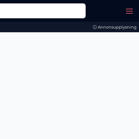
ⓘ Annonsupplysning