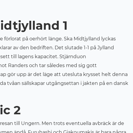
idtjylland 1
e förlorat på oerhört länge. Ska Midtjylland lyckas
larar av den bedriften. Det slutade 1-1 på Jylland
ett till lagens kapacitet. Stjärnduon
mot Randers och tar således med sig gott
skap gör upp är det läge att utesluta krysset helt denna
odda tvåan sällskapar utgångsettan i jakten på en dansk
ic 2
r resan till Ungern. Men trots eventuella avbräck är de
kostymen ändå. Furuhashi och Giakoumakis är bara några