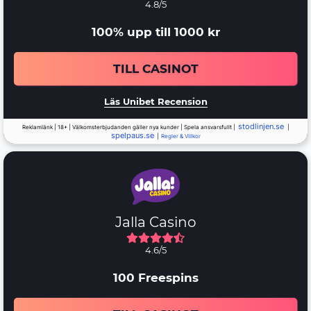
4.8/5
100% upp till 1000 kr
TILL CASINOT
Läs Unibet Recension
stodlinjen.se
Reklamlänk | 18+ | Välkomsterbjudanden gäller nya kunder | Spela ansvarsfullt |
|
spelpaus.se
|
Regler & Villkor
Jalla Casino
4.6/5
100 Freespins