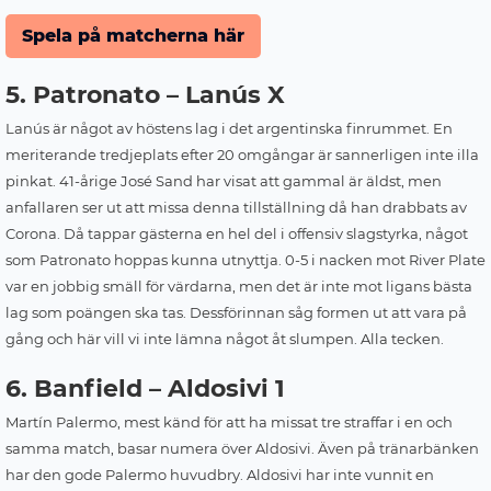
Spela på matcherna här
5. Patronato – Lanús X
Lanús är något av höstens lag i det argentinska finrummet. En
meriterande tredjeplats efter 20 omgångar är sannerligen inte illa
pinkat. 41-årige José Sand har visat att gammal är äldst, men
anfallaren ser ut att missa denna tillställning då han drabbats av
Corona. Då tappar gästerna en hel del i offensiv slagstyrka, något
som Patronato hoppas kunna utnyttja. 0-5 i nacken mot River Plate
var en jobbig smäll för värdarna, men det är inte mot ligans bästa
lag som poängen ska tas. Dessförinnan såg formen ut att vara på
gång och här vill vi inte lämna något åt slumpen. Alla tecken.
6. Banfield – Aldosivi 1
Martín Palermo, mest känd för att ha missat tre straffar i en och
samma match, basar numera över Aldosivi. Även på tränarbänken
har den gode Palermo huvudbry. Aldosivi har inte vunnit en