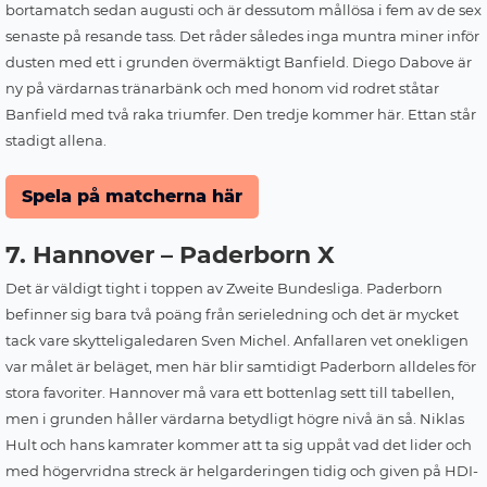
bortamatch sedan augusti och är dessutom mållösa i fem av de sex
senaste på resande tass. Det råder således inga muntra miner inför
dusten med ett i grunden övermäktigt Banfield. Diego Dabove är
ny på värdarnas tränarbänk och med honom vid rodret ståtar
Banfield med två raka triumfer. Den tredje kommer här. Ettan står
stadigt allena.
Spela på matcherna här
7. Hannover – Paderborn X
Det är väldigt tight i toppen av Zweite Bundesliga. Paderborn
befinner sig bara två poäng från serieledning och det är mycket
tack vare skytteligaledaren Sven Michel. Anfallaren vet onekligen
var målet är beläget, men här blir samtidigt Paderborn alldeles för
stora favoriter. Hannover må vara ett bottenlag sett till tabellen,
men i grunden håller värdarna betydligt högre nivå än så. Niklas
Hult och hans kamrater kommer att ta sig uppåt vad det lider och
med högervridna streck är helgarderingen tidig och given på HDI-