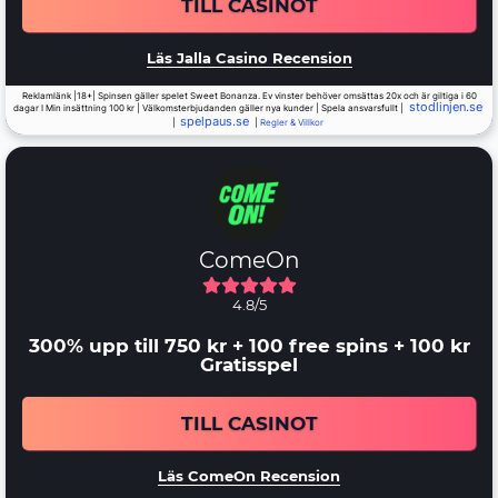
TILL CASINOT
Läs Jalla Casino Recension
Reklamlänk |18+| Spinsen gäller spelet Sweet Bonanza. Ev vinster behöver omsättas 20x och är giltiga i 60
stodlinjen.se
dagar I Min insättning 100 kr | Välkomsterbjudanden gäller nya kunder | Spela ansvarsfullt |
spelpaus.se
|
|
Regler & Villkor
ComeOn
4.8/5
300% upp till 750 kr + 100 free spins + 100 kr
Gratisspel
TILL CASINOT
Läs ComeOn Recension