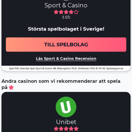
Sport & Casino
3.5/5
Största spelbolaget i Sverige!
TILL SPELBOLAG
Läs Sport & Casino Recension
Spel från Svenska Spel Sport & Casino AB. Åldersgräns 18 år. Stödlinjen 020-81 91 00. Spelalagom.se
Andra casinon som vi rekommenderar att spela
på
Unibet