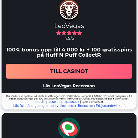
LeoVegas
4.9/5
100% bonus upp till 4 000 kr + 100 gratisspins
på Huff N Puff CollectR
TILL CASINOT
Läs LeoVegas Recension
18+. Gäller nya spelare vid första insättningen min. 100 kr (bonus upp till 4 000 kr). 15x omsättningskrav. Få
sedan bonuspengar och 100 gratisspins i Huff N Puff CollectR. Giltigt i 60 dagar. Regler & villkorgäller.
stodlinjen.se
spelpaus.se
|
| Spela ansvarsfullt.
Läs fullständiga regler och villkor under ‘Bonus och Erbjudandevillkor’
.