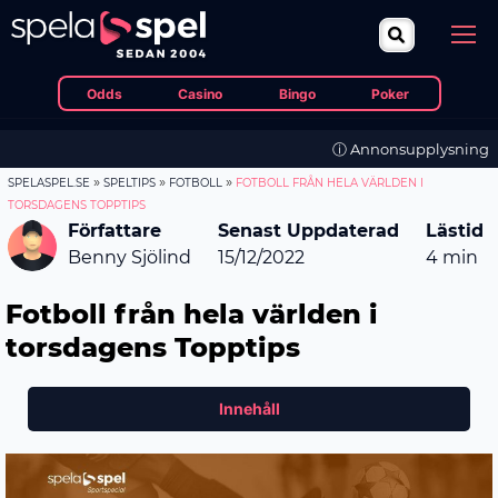
Odds
Casino
Bingo
Poker
ⓘ Annonsupplysning
»
»
»
SPELASPEL.SE
SPELTIPS
FOTBOLL
FOTBOLL FRÅN HELA VÄRLDEN I
TORSDAGENS TOPPTIPS
Författare
Senast Uppdaterad
Lästid
Benny Sjölind
15/12/2022
4
min
Fotboll från hela världen i
torsdagens Topptips
Innehåll