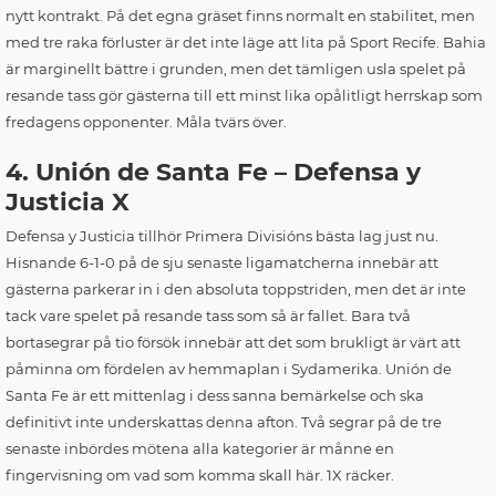
nytt kontrakt. På det egna gräset finns normalt en stabilitet, men
med tre raka förluster är det inte läge att lita på Sport Recife. Bahia
är marginellt bättre i grunden, men det tämligen usla spelet på
resande tass gör gästerna till ett minst lika opålitligt herrskap som
fredagens opponenter. Måla tvärs över.
4. Unión de Santa Fe – Defensa y
Justicia X
Defensa y Justicia tillhör Primera Divisións bästa lag just nu.
Hisnande 6-1-0 på de sju senaste ligamatcherna innebär att
gästerna parkerar in i den absoluta toppstriden, men det är inte
tack vare spelet på resande tass som så är fallet. Bara två
bortasegrar på tio försök innebär att det som brukligt är värt att
påminna om fördelen av hemmaplan i Sydamerika. Unión de
Santa Fe är ett mittenlag i dess sanna bemärkelse och ska
definitivt inte underskattas denna afton. Två segrar på de tre
senaste inbördes mötena alla kategorier är månne en
fingervisning om vad som komma skall här. 1X räcker.