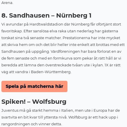
Arena.
8. Sandhausen – Nürnberg 1
Vi avrundar på Hardtwaldstadion där Nürnberg får oförtjänt stort
favoritskap. Efter sanslösa elva raka utan nederlag har gästerna
torskat sina två senaste matcher. Prestationerna har inte mycket
att skriva hem om och det blir heller inte enkelt att brottas med ett
Sandhausen på uppgång. Värdföreningen har bara förlorat en av
de fem senaste och med en formkurva som pekar åt rätt håll är vi
beredda att lämna den överstreckade tvåan ute i kylan. 1X är rätt
väg att vandra i Baden-Württemberg.
Spela på matcherna här
Spiken! – Wolfsburg
Juventus må gå starkt hemma i Italien, men ute i Europa har de
svartvita en bit kvar till yttersta nivå. Wolfsburg är ett hack upp i
rangordningen och vinner detta.