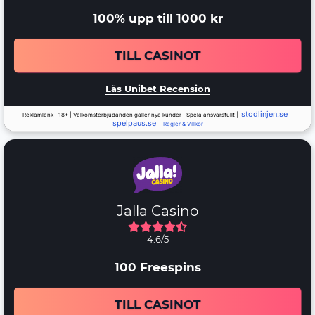
100% upp till 1000 kr
TILL CASINOT
Läs Unibet Recension
stodlinjen.se
Reklamlänk | 18+ | Välkomsterbjudanden gäller nya kunder | Spela ansvarsfullt |
|
spelpaus.se
|
Regler & Villkor
Jalla Casino
4.6/5
100 Freespins
TILL CASINOT