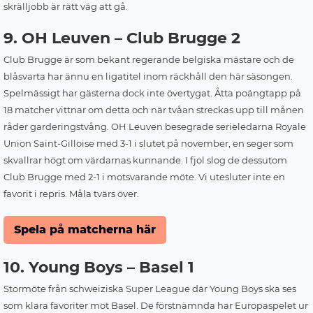
skrälljobb är rätt väg att gå.
9. OH Leuven – Club Brugge 2
Club Brugge är som bekant regerande belgiska mästare och de
blåsvarta har ännu en ligatitel inom räckhåll den här säsongen.
Spelmässigt har gästerna dock inte övertygat. Åtta poängtapp på
18 matcher vittnar om detta och när tvåan streckas upp till månen
råder garderingstvång. OH Leuven besegrade serieledarna Royale
Union Saint-Gilloise med 3-1 i slutet på november, en seger som
skvallrar högt om värdarnas kunnande. I fjol slog de dessutom
Club Brugge med 2-1 i motsvarande möte. Vi utesluter inte en
favorit i repris. Måla tvärs över.
Spela på matcherna här
10. Young Boys – Basel 1
Stormöte från schweiziska Super League där Young Boys ska ses
som klara favoriter mot Basel. De förstnämnda har Europaspelet ur