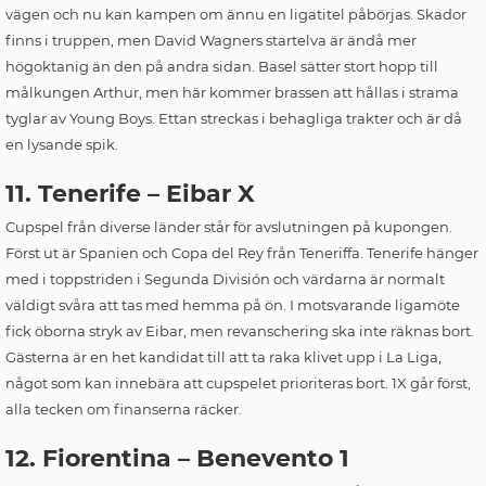
vägen och nu kan kampen om ännu en ligatitel påbörjas. Skador
finns i truppen, men David Wagners startelva är ändå mer
högoktanig än den på andra sidan. Basel sätter stort hopp till
målkungen Arthur, men här kommer brassen att hållas i strama
tyglar av Young Boys. Ettan streckas i behagliga trakter och är då
en lysande spik.
11. Tenerife – Eibar X
Cupspel från diverse länder står för avslutningen på kupongen.
Först ut är Spanien och Copa del Rey från Teneriffa. Tenerife hänger
med i toppstriden i Segunda División och värdarna är normalt
väldigt svåra att tas med hemma på ön. I motsvarande ligamöte
fick öborna stryk av Eibar, men revanschering ska inte räknas bort.
Gästerna är en het kandidat till att ta raka klivet upp i La Liga,
något som kan innebära att cupspelet prioriteras bort. 1X går först,
alla tecken om finanserna räcker.
12. Fiorentina – Benevento 1