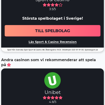
3.5/5
Största spelbolaget i Sverige!
TILL SPELBOLAG
Läs Sport & Casino Recension
Spel från Svenska Spel Sport & Casino AB. Åldersgräns 18 år. Stödlinjen 020-81 91 00. Spelalagom.se
Andra casinon som vi rekommenderar att spela
på
Unibet
4.8/5