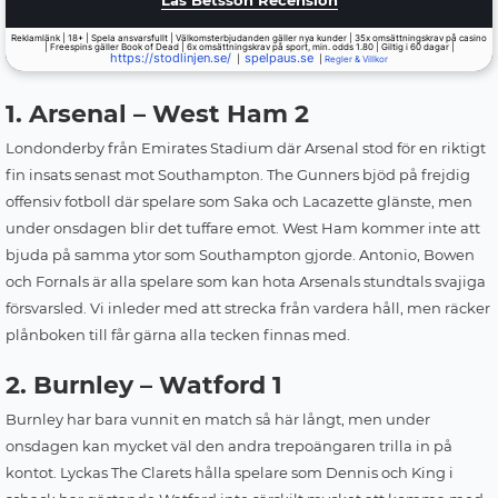
Reklamlänk | 18+ | Spela ansvarsfullt | Välkomsterbjudanden gäller nya kunder | 35x omsättningskrav på casino
| Freespins gäller Book of Dead | 6x omsättningskrav på sport, min. odds 1.80 | Giltig i 60 dagar |
https://stodlinjen.se/
spelpaus.se
|
|
Regler & Villkor
1. Arsenal – West Ham 2
Londonderby från Emirates Stadium där Arsenal stod för en riktigt
fin insats senast mot Southampton. The Gunners bjöd på frejdig
offensiv fotboll där spelare som Saka och Lacazette glänste, men
under onsdagen blir det tuffare emot. West Ham kommer inte att
bjuda på samma ytor som Southampton gjorde. Antonio, Bowen
och Fornals är alla spelare som kan hota Arsenals stundtals svajiga
försvarsled. Vi inleder med att strecka från vardera håll, men räcker
plånboken till får gärna alla tecken finnas med.
2. Burnley – Watford 1
Burnley har bara vunnit en match så här långt, men under
onsdagen kan mycket väl den andra trepoängaren trilla in på
kontot. Lyckas The Clarets hålla spelare som Dennis och King i