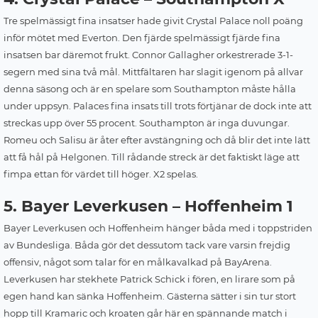
Tre spelmässigt fina insatser hade givit Crystal Palace noll poäng
inför mötet med Everton. Den fjärde spelmässigt fjärde fina
insatsen bar däremot frukt. Connor Gallagher orkestrerade 3-1-
segern med sina två mål. Mittfältaren har slagit igenom på allvar
denna säsong och är en spelare som Southampton måste hålla
under uppsyn. Palaces fina insats till trots förtjänar de dock inte att
streckas upp över 55 procent. Southampton är inga duvungar.
Romeu och Salisu är åter efter avstängning och då blir det inte lätt
att få hål på Helgonen. Till rådande streck är det faktiskt läge att
fimpa ettan för värdet till höger. X2 spelas.
5. Bayer Leverkusen – Hoffenheim 1
Bayer Leverkusen och Hoffenheim hänger båda med i toppstriden
av Bundesliga. Båda gör det dessutom tack vare varsin frejdig
offensiv, något som talar för en målkavalkad på BayArena.
Leverkusen har stekhete Patrick Schick i fören, en lirare som på
egen hand kan sänka Hoffenheim. Gästerna sätter i sin tur stort
hopp till Kramaric och kroaten går här en spännande match i