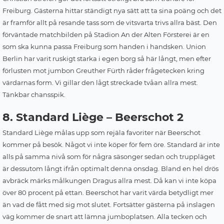
Freiburg. Gästerna hittar ständigt nya sätt att ta sina poäng och det
är framför allt på resande tass som de vitsvarta trivs allra bäst. Den
förväntade matchbilden på Stadion An der Alten Försterei är en
som ska kunna passa Freiburg som handen i handsken. Union
Berlin har varit ruskigt starka i egen borg så här långt, men efter
förlusten mot jumbon Greuther Fürth råder frågetecken kring
värdarnas form. Vi gillar den lågt streckade tvåan allra mest.
Tänkbar chansspik.
8. Standard Liège – Beerschot 2
Standard Liège målas upp som rejäla favoriter när Beerschot
kommer på besök. Något vi inte köper för fem öre. Standard är inte
alls på samma nivå som för några säsonger sedan och truppläget
är dessutom långt ifrån optimalt denna onsdag. Bland en hel drös
avbräck märks målkungen Dragus allra mest. Då kan vi inte köpa
över 80 procent på ettan. Beerschot har varit värda betydligt mer
än vad de fått med sig mot slutet. Fortsätter gästerna på inslagen
väg kommer de snart att lämna jumboplatsen. Alla tecken och