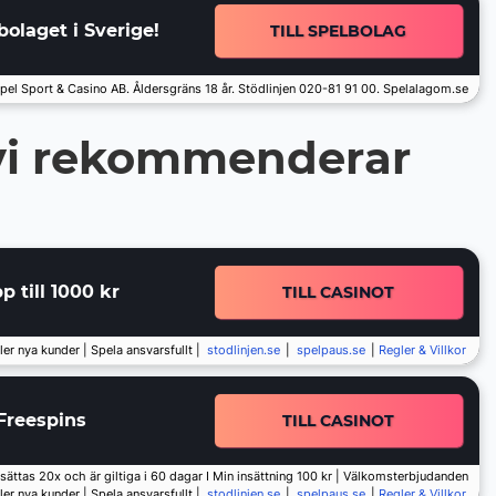
bolaget i Sverige!
TILL SPELBOLAG
pel Sport & Casino AB. Åldersgräns 18 år. Stödlinjen 020-81 91 00. Spelalagom.se
vi rekommenderar
p till 1000 kr
TILL CASINOT
er nya kunder | Spela ansvarsfullt |
stodlinjen.se
|
spelpaus.se
|
Regler & Villkor
Freespins
TILL CASINOT
ättas 20x och är giltiga i 60 dagar I Min insättning 100 kr | Välkomsterbjudanden
ler nya kunder | Spela ansvarsfullt |
stodlinjen.se
|
spelpaus.se
|
Regler & Villkor