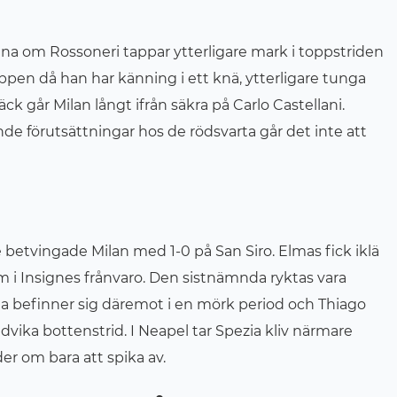
våna om Rossoneri tappar ytterligare mark i toppstriden
pen då han har känning i ett knä, ytterligare tunga
ck går Milan långt ifrån säkra på Carlo Castellani.
e förutsättningar hos de rödsvarta går det inte att
de betvingade Milan med 1-0 på San Siro. Elmas fick iklä
ram i Insignes frånvaro. Den sistnämnda ryktas vara
pezia befinner sig däremot i en mörk period och Thiago
vika bottenstrid. I Neapel tar Spezia kliv närmare
der om bara att spika av.