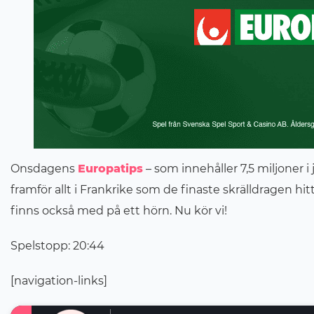
Onsdagens
Europatips
– som innehåller 7,5 miljoner i
framför allt i Frankrike som de finaste skrälldragen hit
finns också med på ett hörn. Nu kör vi!
Spelstopp: 20:44
[navigation-links]