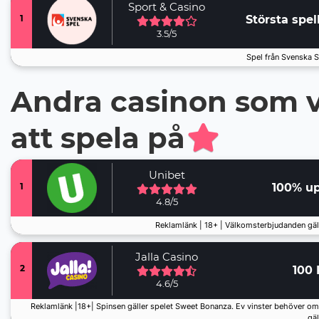
Sport & Casino
1
Största spel
3.5/5
Spel från Svenska S
Andra casinon som 
att spela på
Unibet
1
100% up
4.8/5
Reklamlänk | 18+ | Välkomsterbjudanden gäll
Jalla Casino
2
100 
4.6/5
Reklamlänk |18+| Spinsen gäller spelet Sweet Bonanza. Ev vinster behöver oms
gäl