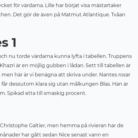
cket för värdarna. Lille har börjat visa mästartaker
schen. Det gör de även på Matmut Atlantique. Tvåan
s 1
och nu torde värdarna kunna lyfta i tabellen. Truppens
azri är en möjlig gubben i lådan. Sett till tabellen är
, men här är vi benägna att skriva under. Nantes rosar
 får dessutom klara sig utan målkungen Blas. Han är
om. Spikad etta till smaskig procent.
re Christophe Galtier, men hemma på rivieran har de
 månader har gått sedan Nice senast vann en