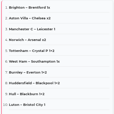
Brighton – Brentford 1x
Aston Villa – Chelsea x2
Manchester C – Leicester 1
Norwich – Arsenal x2
Tottenham – Crystal P 1×2
West Ham – Southampton 1x
Burnley – Everton 1×2
Huddersfield – Blackpool 1×2
Hull – Blackburn 1×2
Luton – Bristol City 1