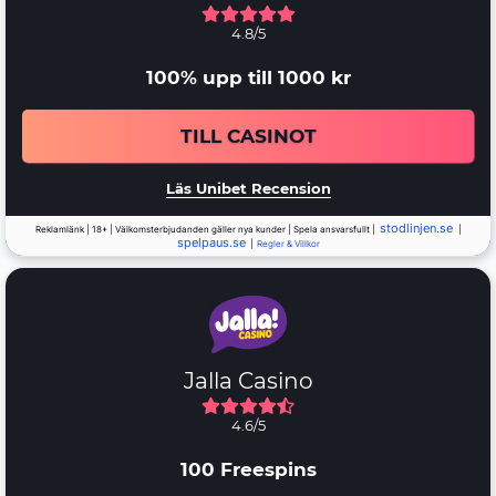
4.8/5
100% upp till 1000 kr
TILL CASINOT
Läs Unibet Recension
stodlinjen.se
Reklamlänk | 18+ | Välkomsterbjudanden gäller nya kunder | Spela ansvarsfullt |
|
spelpaus.se
|
Regler & Villkor
Jalla Casino
4.6/5
100 Freespins