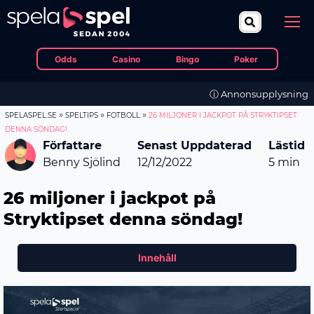
Odds
Casino
Bingo
Poker
ⓘ Annonsupplysning
»
»
»
SPELASPEL.SE
SPELTIPS
FOTBOLL
26 MILJONER I JACKPOT PÅ STRYKTIPSET
DENNA SÖNDAG!
Författare
Senast Uppdaterad
Lästid
Benny Sjölind
12/12/2022
5
min
26 miljoner i jackpot på
Stryktipset denna söndag!
Innehåll