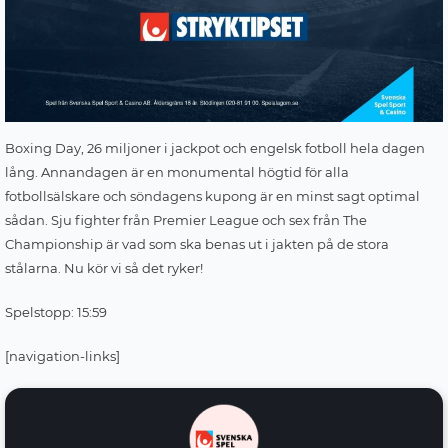
Boxing Day, 26 miljoner i jackpot och engelsk fotboll hela dagen
lång. Annandagen är en monumental högtid för alla
fotbollsälskare och söndagens kupong är en minst sagt optimal
sådan. Sju fighter från Premier League och sex från The
Championship är vad som ska benas ut i jakten på de stora
stålarna. Nu kör vi så det ryker!
Spelstopp: 15:59
[navigation-links]