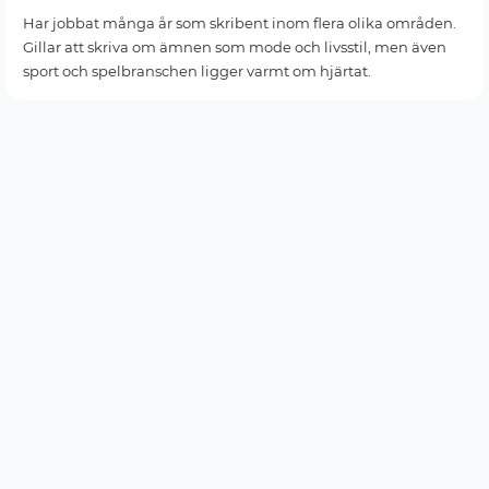
Har jobbat många år som skribent inom flera olika områden.
Gillar att skriva om ämnen som mode och livsstil, men även
sport och spelbranschen ligger varmt om hjärtat.