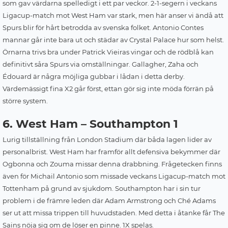
som gav värdarna spelledigt i ett par veckor. 2-1-segern i veckans
Ligacup-match mot West Ham var stark, men här anser vi ändå att
Spurs blir för hårt betrodda av svenska folket. Antonio Contes
mannar går inte bara ut och städar av Crystal Palace hur som helst.
Örnarna trivs bra under Patrick Vieiras vingar och de rödblå kan
definitivt såra Spurs via omställningar. Gallagher, Zaha och
Édouard är några möjliga gubbar i lådan i detta derby.
Värdemässigt fina X2 går först, ettan gör sig inte möda förrän på
större system.
6. West Ham – Southampton 1
Lurig tillställning från London Stadium där båda lagen lider av
personalbrist. West Ham har framför allt defensiva bekymmer där
Ogbonna och Zouma missar denna drabbning. Frågetecken finns
även för Michail Antonio som missade veckans Ligacup-match mot
Tottenham på grund av sjukdom. Southampton har i sin tur
problem i de främre leden där Adam Armstrong och Ché Adams
ser ut att missa trippen till huvudstaden. Med detta i åtanke får The
Sains nöja sig om de löser en pinne. 1X spelas.