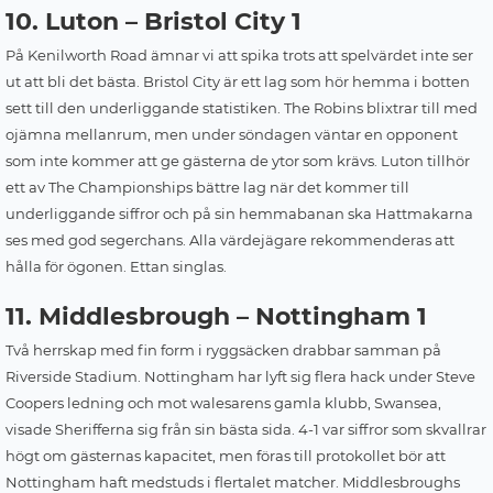
10. Luton – Bristol City 1
På Kenilworth Road ämnar vi att spika trots att spelvärdet inte ser
ut att bli det bästa. Bristol City är ett lag som hör hemma i botten
sett till den underliggande statistiken. The Robins blixtrar till med
ojämna mellanrum, men under söndagen väntar en opponent
som inte kommer att ge gästerna de ytor som krävs. Luton tillhör
ett av The Championships bättre lag när det kommer till
underliggande siffror och på sin hemmabanan ska Hattmakarna
ses med god segerchans. Alla värdejägare rekommenderas att
hålla för ögonen. Ettan singlas.
11. Middlesbrough – Nottingham 1
Två herrskap med fin form i ryggsäcken drabbar samman på
Riverside Stadium. Nottingham har lyft sig flera hack under Steve
Coopers ledning och mot walesarens gamla klubb, Swansea,
visade Sherifferna sig från sin bästa sida. 4-1 var siffror som skvallrar
högt om gästernas kapacitet, men föras till protokollet bör att
Nottingham haft medstuds i flertalet matcher. Middlesbroughs