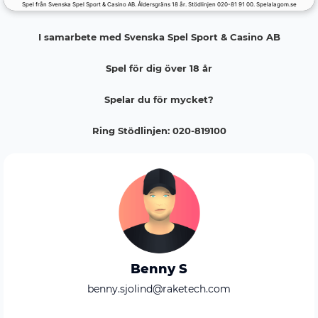
Spel från Svenska Spel Sport & Casino AB. Åldersgräns 18 år. Stödlinjen 020-81 91 00. Spelalagom.se
I samarbete med Svenska Spel Sport & Casino AB
Spel för dig över 18 år
Spelar du för mycket?
Ring Stödlinjen: 020-819100
Benny S
benny.sjolind@raketech.com