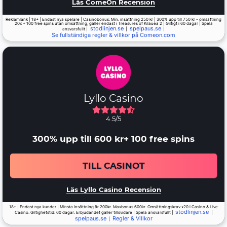
Läs ComeOn Recension
Reklamlänk | 18+ | Endast nya spelare | Casinobonus: Min. insättning 250 kr | 300% upp till 750 kr - omsättning
20x + 100 free spins utan omsättning, gäller endast i Treasures of Kilauea 2 | Giltigt i 60 dagar | Spela
stodlinjen.se
spelpaus.se
ansvarsfullt |
|
|
Se fullständiga regler & villkor på Comeon.com
Lyllo Casino
4.5/5
300% upp till 600 kr+ 100 free spins
TILL CASINOT
Läs Lyllo Casino Recension
18+ | Endast nya kunder | Minsta insättning är 200kr. Maxbonus 600kr. Omsättningskrav x20 i Casino & Live
stodlinjen.se
Casino. Giltighetstid: 60 dagar. Erbjudandet gäller tillsvidare | Spela ansvarsfullt |
|
spelpaus.se
Regler & Villkor
|