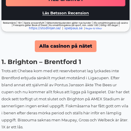
Läs Betsson Recension
Reklamlänk | 18+ | Spela ansvarsfullt | Välkomsterbjudanden gäller nya kunder | 35x omsättningskrav på casino
| Freespins gäller Book of Dead | 6x omsättningskrav på sport, min. odds 1.80 | Giltig i 60 dagar |
https://stodlinjen.se/
spelpaus.se
|
|
Regler & Villkor
Alla casinon på nätet
1. Brighton – Brentford 1
Trots att Chelsea kom med ett reservbetonat lag lyckades inte
Brentford erbjuda särskilt mycket motstånd i Ligacupen. Efter
bland annat ett självmål av Pontus Jansson åkte The Bees ur
cupen och nu kommer allt fokus att ligga på ligaspelet. Där har det
dock sett torftigt ut mot slutet och Brighton på AMEX Stadium är
sannerligen ingen enkel uppgift. Fiskmåsarna har fått gott om vila
i benen efter deras mörka period och ställs här inför en lämplig
uppgift. Bissouma saknas men Maupay, Gross och Welbeck är åter.
1X är ett lås.