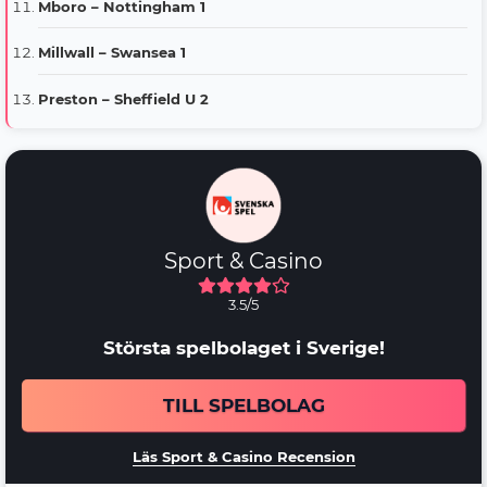
Mboro – Nottingham 1
Millwall – Swansea 1
Preston – Sheffield U 2
Sport & Casino
3.5/5
Största spelbolaget i Sverige!
TILL SPELBOLAG
Läs Sport & Casino Recension