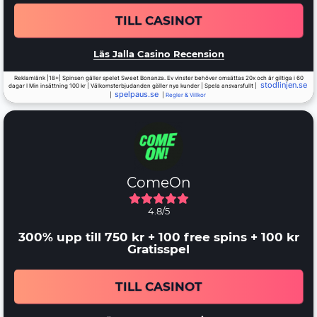
TILL CASINOT
Läs Jalla Casino Recension
Reklamlänk |18+| Spinsen gäller spelet Sweet Bonanza. Ev vinster behöver omsättas 20x och är giltiga i 60
stodlinjen.se
dagar I Min insättning 100 kr | Välkomsterbjudanden gäller nya kunder | Spela ansvarsfullt |
spelpaus.se
|
|
Regler & Villkor
ComeOn
4.8/5
300% upp till 750 kr + 100 free spins + 100 kr
Gratisspel
TILL CASINOT