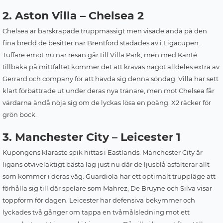
2. Aston Villa – Chelsea 2
Chelsea är barskrapade truppmässigt men visade ändå på den
fina bredd de besitter när Brentford städades av i Ligacupen.
Tuffare emot nu när resan går till Villa Park, men med Kanté
tillbaka på mittfältet kommer det att krävas något alldeles extra av
Gerrard och company för att hävda sig denna söndag. Villa har sett
klart förbättrade ut under deras nya tränare, men mot Chelsea får
värdarna ändå nöja sig om de lyckas lösa en poäng. X2 räcker för
grön bock.
3. Manchester City – Leicester 1
Kupongens klaraste spik hittas i Eastlands. Manchester City är
ligans otvivelaktigt bästa lag just nu där de ljusblå asfalterar allt
som kommer i deras väg. Guardiola har ett optimalt truppläge att
förhålla sig till där spelare som Mahrez, De Bruyne och Silva visar
toppform för dagen. Leicester har defensiva bekymmer och
lyckades två gånger om tappa en tvåmålsledning mot ett