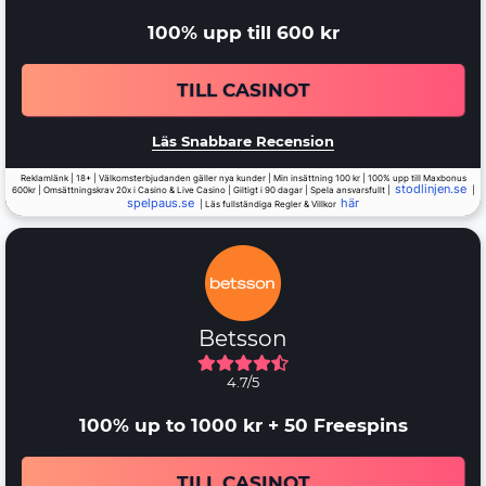
100% upp till 600 kr
TILL CASINOT
Läs Snabbare Recension
Reklamlänk | 18+ | Välkomsterbjudanden gäller nya kunder | Min insättning 100 kr | 100% upp till Maxbonus
stodlinjen.se
600kr | Omsättningskrav 20x i Casino & Live Casino | Giltigt i 90 dagar | Spela ansvarsfullt |
|
spelpaus.se
här
| Läs fullständiga Regler & Villkor
Betsson
4.7/5
100% up to 1000 kr + 50 Freespins
TILL CASINOT