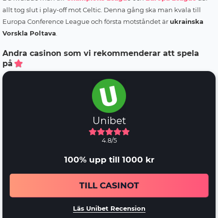
allt tog slut i play-off mot Celtic. Denna gång ska man kvala till
Europa Conference League och första motståndet är
ukrainska
Vorskla Poltava
.
Andra casinon som vi rekommenderar att spela
på
Unibet
4.8/5
100% upp till 1000 kr
TILL CASINOT
Läs Unibet Recension