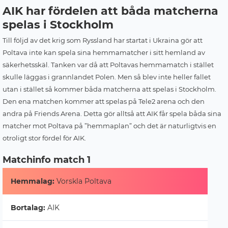
AIK har fördelen att båda matcherna
spelas i Stockholm
Till följd av det krig som Ryssland har startat i Ukraina gör att
Poltava inte kan spela sina hemmamatcher i sitt hemland av
säkerhetsskäl. Tanken var då att Poltavas hemmamatch i stället
skulle läggas i grannlandet Polen. Men så blev inte heller fallet
utan i stället så kommer båda matcherna att spelas i Stockholm.
Den ena matchen kommer att spelas på Tele2 arena och den
andra på Friends Arena. Detta gör alltså att AIK får spela båda sina
matcher mot Poltava på ”hemmaplan” och det är naturligtvis en
otroligt stor fördel för AIK.
Matchinfo match 1
Hemmalag:
Vorskla Poltava
Bortalag:
AIK