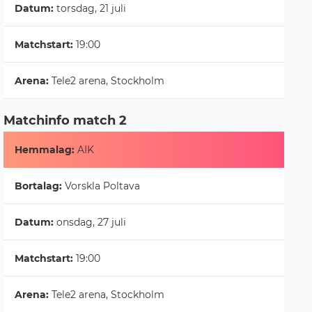
Datum:
torsdag, 21 juli
Matchstart:
19:00
Arena:
Tele2 arena, Stockholm
Matchinfo match 2
Hemmalag:
AIK
Bortalag:
Vorskla Poltava
Datum:
onsdag, 27 juli
Matchstart:
19:00
Arena:
Tele2 arena, Stockholm