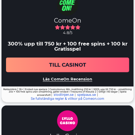
ComeOn
4.8/5
300% upp till 750 kr + 100 free spins + 100 kr
Gratisspel
TILL CASINOT
Läs ComeOn Recension
Reklamlänk | 18+ | Endast nya spelare | Casinobonus: Min. insättning 250 kr | 300% upp till 750 kr - omsättning
20x + 100 free spins utan omsättning, gäller endast i Treasures of Kilauea 2 | Giltigt i 60 dagar | Spela
stodlinjen.se
spelpaus.se
ansvarsfullt |
|
|
Se fullständiga regler & villkor på Comeon.com