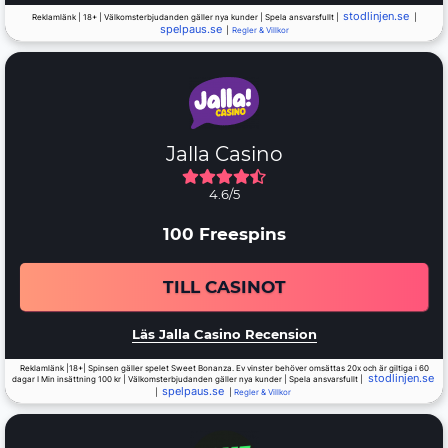
stodlinjen.se
Reklamlänk | 18+ | Välkomsterbjudanden gäller nya kunder | Spela ansvarsfullt |
|
spelpaus.se
|
Regler & Villkor
Jalla Casino
4.6/5
100 Freespins
TILL CASINOT
Läs Jalla Casino Recension
Reklamlänk |18+| Spinsen gäller spelet Sweet Bonanza. Ev vinster behöver omsättas 20x och är giltiga i 60
stodlinjen.se
dagar I Min insättning 100 kr | Välkomsterbjudanden gäller nya kunder | Spela ansvarsfullt |
spelpaus.se
|
|
Regler & Villkor