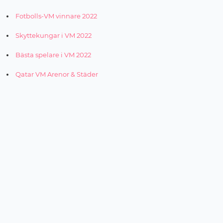
Fotbolls-VM vinnare 2022
Skyttekungar i VM 2022
Bästa spelare i VM 2022
Qatar VM Arenor & Städer