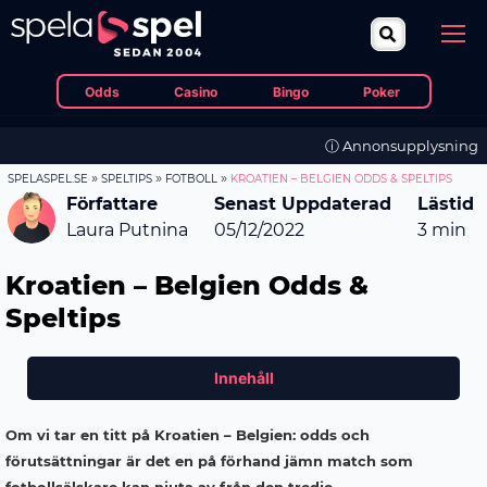
Odds
Casino
Bingo
Poker
ⓘ Annonsupplysning
»
»
»
SPELASPEL.SE
SPELTIPS
FOTBOLL
KROATIEN – BELGIEN ODDS & SPELTIPS
Författare
Senast Uppdaterad
Lästid
Laura Putnina
05/12/2022
3
min
Kroatien – Belgien Odds &
Speltips
Innehåll
Om vi tar en titt på Kroatien – Belgien: odds och
förutsättningar är det en på förhand jämn match som