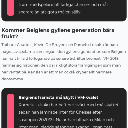
fram medspelare till farliga chanser och mål
snarare än att göra målen själv.
Kommer Belgiens gyllene generation bära
frukt?
Thibaut Courtois, Kevin De Bruyne och Romelu Lukaku är bara
några av spelarna som ingår i den gyllene generation som Belgien
har haft till sitt förfogande på senare tid. Efter bronset i VM 2018
närmar sig nationen den där riktigt stora framgången som man
har väntat på. Känslan är att man också kryper allt närmare
densamma.
Belgiens främsta målskytt i VM-kvalet
Romelu Lukaku har haft det svårt med målskyttet
sedan han lämnade Inter för Chelsea efter
säsongen 2020/21. Nu är han tillbaka i Milan och
Inter men inledde säsongen skadad. Innan dess