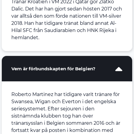
Tränar Kroatien i VM 2022 i Qatar gör Zlatko
Dalic. Det har han gjort sedan hösten 2017 och
var alltså den som förde nationen till VM-silver
2018. Han har tidigare tränat bland annat Al-
Hilal SFC från Saudiarabien och HNK Rijeka i
hemlandet.
Vem är förbundskapten för Belgien?
Roberto Martinez har tidigare varit tränare för
Swansea, Wigan och Everton i det engelska
seriesystemet. Efter sejouren i den
sistnämnda klubben tog han över
tränarsysslan i Belgien sommaren 2016 och är
fortsatt kvar på posten i kombination med