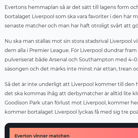
Evertons hemmaplan så är det sätt till lagens form och 
bortalaget Liverpool som ska vara favoriter i den här 
senaste matcher och man har haft otroligt svårt att g
Nu ska man ställas mot sin stora stadsrival Liverpool 
dem alla i Premier League. För Liverpool dundrar fra
pulveriserat både Arsenal och Southampton med 4–0. J
säsongen och det märks inte minst när ettan, trean och f
Så det är inte underligt att Liverpool kommer till den
det ska kommas ihåg att derbymatcher är alltid lite k
Goodison Park utan förlust mot Liverpool, kommer hem
kommer bortalaget Liverpool lyckas få med sig tre p
Everton vinner matchen