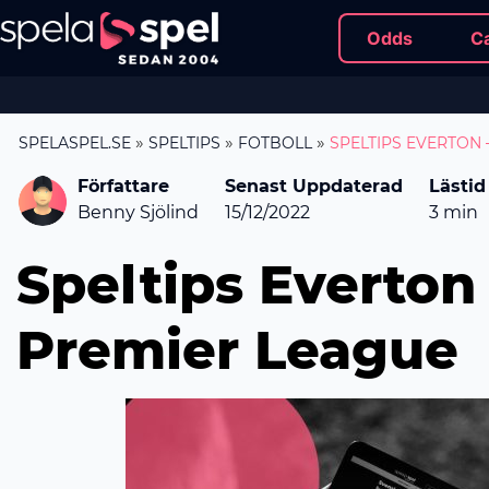
Odds
C
»
»
»
SPELASPEL.SE
SPELTIPS
FOTBOLL
SPELTIPS EVERTON 
Författare
Senast Uppdaterad
Lästid
Benny Sjölind
15/12/2022
3
min
Speltips Everton 
Premier League