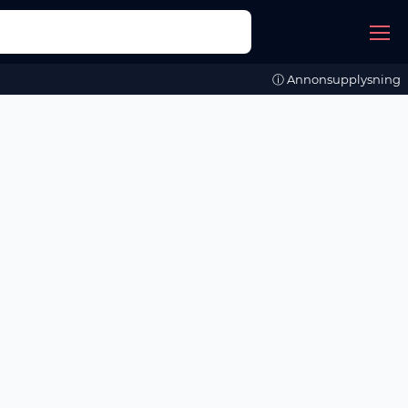
ⓘ Annonsupplysning