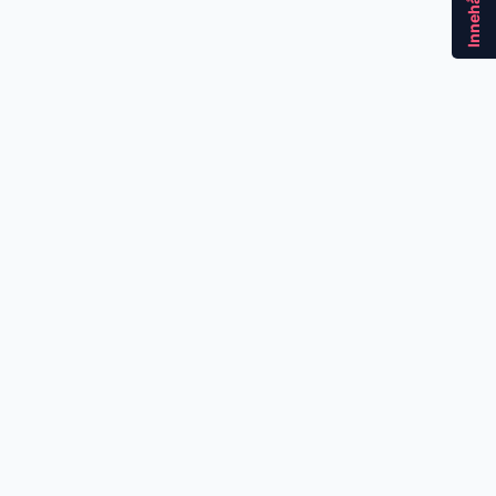
Innehåll