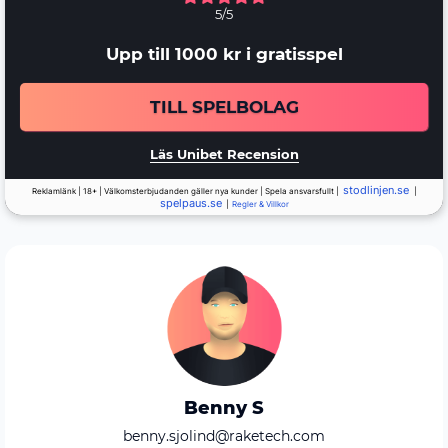
5/5
Upp till 1000 kr i gratisspel
TILL SPELBOLAG
Läs Unibet Recension
stodlinjen.se
Reklamlänk | 18+ | Välkomsterbjudanden gäller nya kunder | Spela ansvarsfullt |
|
spelpaus.se
|
Regler & Villkor
Benny S
benny.sjolind@raketech.com