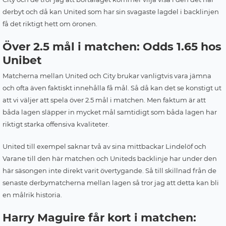
derbyt och då kan United som har sin svagaste lagdel i backlinjen
få det riktigt hett om öronen.
Över 2.5 mål i matchen: Odds 1.65 hos
Unibet
Matcherna mellan United och City brukar vanligtvis vara jämna
och ofta även faktiskt innehålla få mål. Så då kan det se konstigt ut
att vi väljer att spela över 2.5 mål i matchen. Men faktum är att
båda lagen släpper in mycket mål samtidigt som båda lagen har
riktigt starka offensiva kvaliteter.
United till exempel saknar två av sina mittbackar Lindelöf och
Varane till den här matchen och Uniteds backlinje har under den
här säsongen inte direkt varit övertygande. Så till skillnad från de
senaste derbymatcherna mellan lagen så tror jag att detta kan bli
en målrik historia.
Harry Maguire får kort i matchen: