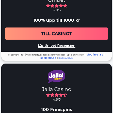
4.8/5
100% upp till 1000 kr
TILL CASINOT
Läs Unibet Recension
stodlinjen.se
Reklamlänk | 18+ | Välkomsterbjudanden gäller nya kunder | Spela ansvarsfullt |
|
spelpaus.se
|
Regler & Villkor
Jalla Casino
4.6/5
100 Freespins