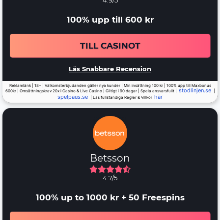
100% upp till 600 kr
TILL CASINOT
Läs Snabbare Recension
Reklamlänk | 18+ | Välkomsterbjudanden gäller nya kunder | Min insättning 100 kr | 100% upp till Maxbonus
stodlinjen.se
600kr | Omsättningskrav 20x i Casino & Live Casino | Giltigt i 90 dagar | Spela ansvarsfullt |
|
spelpaus.se
här
| Läs fullständiga Regler & Villkor
Betsson
4.7/5
100% up to 1000 kr + 50 Freespins