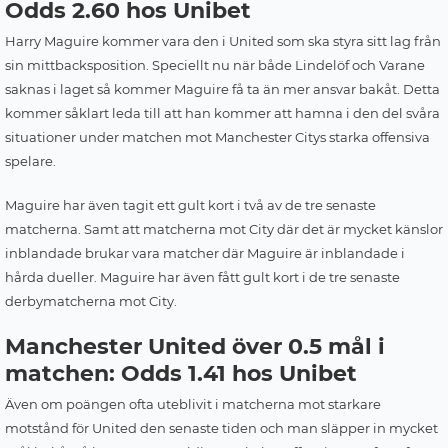
Odds 2.60 hos Unibet
Harry Maguire kommer vara den i United som ska styra sitt lag från
sin mittbacksposition. Speciellt nu när både Lindelöf och Varane
saknas i laget så kommer Maguire få ta än mer ansvar bakåt. Detta
kommer såklart leda till att han kommer att hamna i den del svåra
situationer under matchen mot Manchester Citys starka offensiva
spelare.
Maguire har även tagit ett gult kort i två av de tre senaste
matcherna. Samt att matcherna mot City där det är mycket känslor
inblandade brukar vara matcher där Maguire är inblandade i
hårda dueller. Maguire har även fått gult kort i de tre senaste
derbymatcherna mot City.
Manchester United över 0.5 mål i
matchen: Odds 1.41 hos Unibet
Även om poängen ofta uteblivit i matcherna mot starkare
motstånd för United den senaste tiden och man släpper in mycket