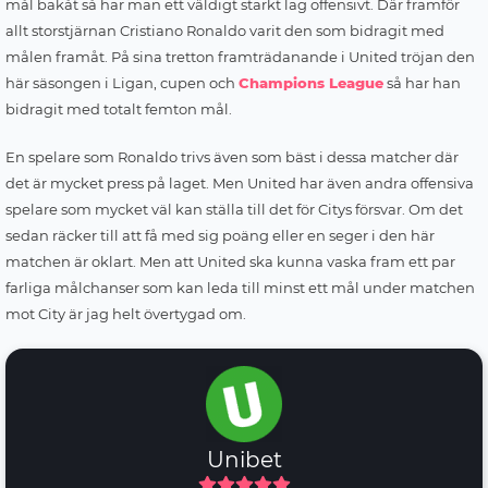
mål bakåt så har man ett väldigt starkt lag offensivt. Där framför
allt storstjärnan Cristiano Ronaldo varit den som bidragit med
målen framåt. På sina tretton framträdanande i United tröjan den
här säsongen i Ligan, cupen och
Champions League
så har han
bidragit med totalt femton mål.
En spelare som Ronaldo trivs även som bäst i dessa matcher där
det är mycket press på laget. Men United har även andra offensiva
spelare som mycket väl kan ställa till det för Citys försvar. Om det
sedan räcker till att få med sig poäng eller en seger i den här
matchen är oklart. Men att United ska kunna vaska fram ett par
farliga målchanser som kan leda till minst ett mål under matchen
mot City är jag helt övertygad om.
Unibet