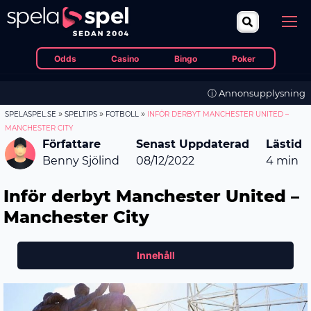
Odds
Casino
Bingo
Poker
ⓘ Annonsupplysning
»
»
»
SPELASPEL.SE
SPELTIPS
FOTBOLL
INFÖR DERBYT MANCHESTER UNITED –
MANCHESTER CITY
Författare
Senast Uppdaterad
Lästid
Benny Sjölind
08/12/2022
4
min
Inför derbyt Manchester United –
Manchester City
Innehåll