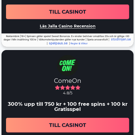
TILL CASINOT
Läs Jalla Casino Recension
Reklamlänk |18+| Spinsen gäller spelet Sweet Bonanza. Ev vinster behöver omsättas 20x och är giltiga i 60
stodlinjen.se
dagar I Min insättning 100 kr | Välkomsterbjudanden gäller nya kunder | Spela ansvarsfullt |
spelpaus.se
|
|
Regler & Villkor
ComeOn
4.8/5
300% upp till 750 kr + 100 free spins + 100 kr
Gratisspel
TILL CASINOT