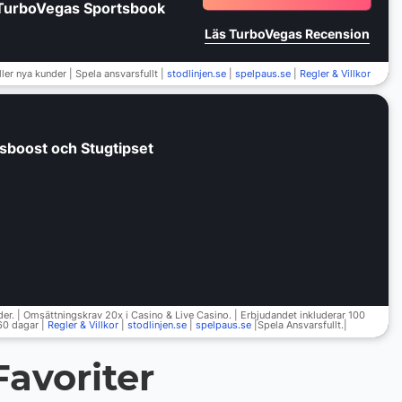
TurboVegas Sportsbook
Läs TurboVegas Recension
er nya kunder | Spela ansvarsfullt |
stodlinjen.se
|
spelpaus.se
|
Regler & Villkor
boost och Stugtipset
der. | Omsättningskrav 20x i Casino & Live Casino. | Erbjudandet inkluderar 100
60 dagar |
Regler & Villkor
|
stodlinjen.se
|
spelpaus.se
|Spela Ansvarsfullt.|
avoriter