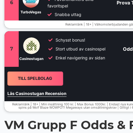
6
Prova 
favoritspel
TurboVegas
Snabba uttag
Reklamlänk | 18+ | Välkomsterbjudanden gäll
Schysst bonus!
7
Odds
Stort utbud av casinospel
Enkel navigering av sidan
Casinostugan
TILL SPELBOLAG
Läs Casinostugan Recension
Reklamlänk | 18+ | Min insättning 100 kr. | Max Bonus 1000kr. | Endast nya kun
spins på Wolf Blaze WOWPOT! Megaways utan omsättningskrav | Giltigt i 
VM Grupp F Odds & F