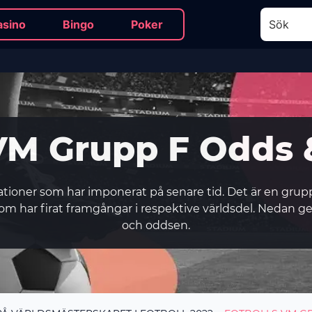
asino
Bingo
Poker
VM Grupp F Odds 
 nationer som har imponerat på senare tid. Det är en gru
m har firat framgångar i respektive världsdel. Nedan ger
och oddsen.