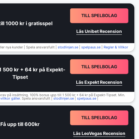
TILL SPELBOLAG
ill 1000 kr i gratisspel
Läs Unibet Recension
er nya kunder | Spela ansvarsfullt |
stodlinjen.se
|
spelpaus.se
|
Regler & Villkor
TILL SPELBOLAG
l 1 500 kr + 64 kr på Expekt-
Tipset
Läs Expekt Recension
rav på insättning. 100% bonus upp till 1 500 kr + 64 kr på Expekt-Tipset. Min.
villkor gäller
. Spela ansvarsfullt |
stodlinjen.se
|
spelpaus.se
|
TILL SPELBOLAG
Få upp till 600kr
Läs LeoVegas Recension