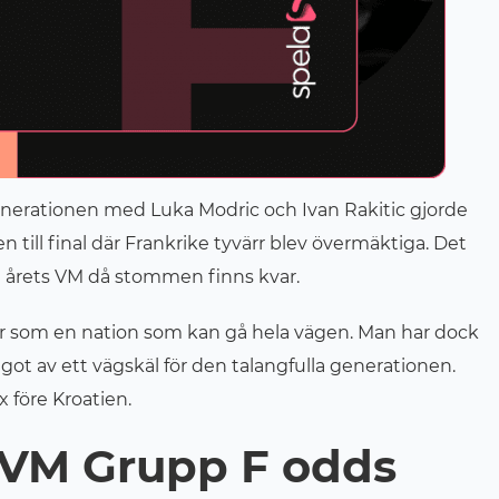
 generationen med Luka Modric och Ivan Rakitic gjorde
 till final där Frankrike tyvärr blev övermäktiga. Det
i årets VM då stommen finns kvar.
 för som en nation som kan gå hela vägen. Man har dock
got av ett vägskäl för den talangfulla generationen.
x före Kroatien.
 VM Grupp F odds