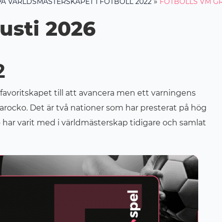
»
PÅ VÄRLDSMÄSTERSKAPET I FOTBOLL 2022
FOTBOLLS VM GR
usti 2026
2
avoritskapet till att avancera men ett varningens
Marocko. Det är två nationer som har presterat på hög
 har varit med i världmästerskap tidigare och samlat