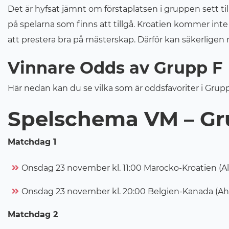
Det är hyfsat jämnt om förstaplatsen i gruppen sett til
på spelarna som finns att tillgå. Kroatien kommer inte 
att prestera bra på mästerskap. Därför kan säkerligen 
Vinnare Odds av Grupp F
Här nedan kan du se vilka som är oddsfavoriter i Grupp 
Spelschema VM – Gr
Matchdag 1
Onsdag 23 november kl. 11:00 Marocko-Kroatien (A
Onsdag 23 november kl. 20:00 Belgien-Kanada (Ah
Matchdag
2