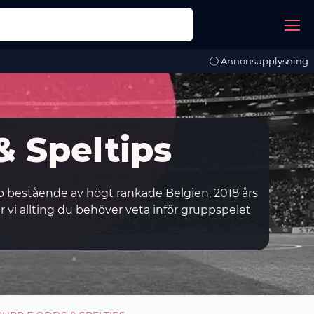
ⓘ Annonsupplysning
& Speltips
pp bestående av högt rankade Belgien, 2018 års
 vi allting du behöver veta inför gruppspelet