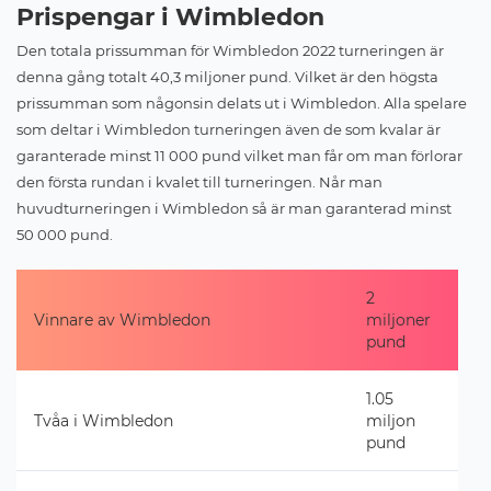
Prispengar i Wimbledon
Den totala prissumman för Wimbledon 2022 turneringen är
denna gång totalt 40,3 miljoner pund. Vilket är den högsta
prissumman som någonsin delats ut i Wimbledon. Alla spelare
som deltar i Wimbledon turneringen även de som kvalar är
garanterade minst 11 000 pund vilket man får om man förlorar
den första rundan i kvalet till turneringen. Når man
huvudturneringen i Wimbledon så är man garanterad minst
50 000 pund.
2
Vinnare av Wimbledon
miljoner
pund
1.05
Tvåa i Wimbledon
miljon
pund