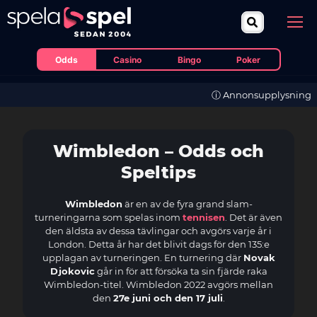
Odds
Casino
Bingo
Poker
ⓘ Annonsupplysning
Wimbledon – Odds och
Speltips
Wimbledon
är en av de fyra grand slam-
turneringarna som spelas inom
tennisen
. Det är även
den äldsta av dessa tävlingar och avgörs varje år i
London. Detta år har det blivit dags för den 135:e
upplagan av turneringen. En turnering där
Novak
Djokovic
går in för att försöka ta sin fjärde raka
Wimbledon-titel. Wimbledon 2022 avgörs mellan
den
27e juni och den 17 juli
.