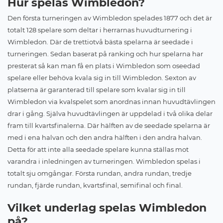
Hur spelas Wimbledon?
Den första turneringen av Wimbledon spelades 1877 och det är
totalt 128 spelare som deltar i herrarnas huvudturnering i
Wimbledon. Där de trettiotvå bästa spelarna är seedade i
turneringen. Sedan baserat på ranking och hur spelarna har
presterat så kan man få en plats i Wimbledon som oseedad
spelare eller behöva kvala sig in till Wimbledon. Sexton av
platserna är garanterad till spelare som kvalar sig in till
Wimbledon via kvalspelet som anordnas innan huvudtävlingen
drar i gång. Själva huvudtävlingen är uppdelad i två olika delar
fram till kvartsfinalerna. Där hälften av de seedade spelarna är
med i ena halvan och den andra hälften i den andra halvan.
Detta för att inte alla seedade spelare kunna ställas mot
varandra i inledningen av turneringen. Wimbledon spelas i
totalt sju omgångar. Första rundan, andra rundan, tredje
rundan, fjärde rundan, kvartsfinal, semifinal och final.
Vilket underlag spelas Wimbledon
på?