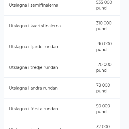
535 000
Utslagna i semifinalerna
pund
310 000
Utslagna i kvartsfinalerna
pund
190 000
Utslagna i fjärde rundan
pund
120 000
Utslagna i tredje rundan
pund
78 000
Utslagna i andra rundan
pund
50 000
Utslagna i första rundan
pund
32 000