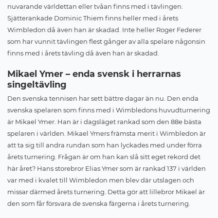
nuvarande världettan eller tvåan finns med i tävlingen.
Sjätterankade Dominic Thiem finns heller med i årets
Wimbledon då även han är skadad. Inte heller Roger Federer
som har vunnit tävlingen flest gånger av alla spelare någonsin
finns med i årets tävling då även han är skadad.
Mikael Ymer – enda svensk i herrarnas
singeltävling
Den svenska tennisen har sett bättre dagar än nu. Den enda
svenska spelaren som finns med i Wimbledons huvudturnering
är Mikael Ymer. Han är i dagsläget rankad som den 88e bästa
spelaren i världen. Mikael Ymers främsta merit i Wimbledon är
att ta sig till andra rundan som han lyckades med under förra
årets turnering. Frågan är om han kan slå sitt eget rekord det
här året? Hans storebror Elias Ymer som är rankad 137 i världen
var med i kvalet till Wimbledon men blev där utslagen och
missar därmed årets turnering. Detta gör att lillebror Mikael är
den som får försvara de svenska färgerna i årets turnering.