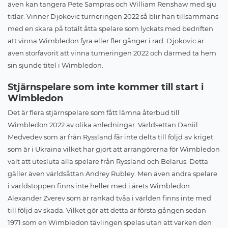
även kan tangera Pete Sampras och William Renshaw med sju
titlar. Vinner Djokovic turneringen 2022 så blir han tillsammans
med en skara på totalt åtta spelare som lyckats med bedriften
att vinna Wimbledon fyra eller fler gånger i rad. Djokovic är
även storfavorit att vinna turneringen 2022 och därmed ta hem
sin sjunde titel i Wimbledon.
Stjärnspelare som inte kommer till start i
Wimbledon
Det är flera stjärnspelare som fått lämna återbud till
Wimbledon 2022 av olika anledningar. Världsettan Daniil
Medvedev som är från Ryssland får inte delta till följd av kriget
som är i Ukraina vilket har gjort att arrangörerna för Wimbledon
valt att utesluta alla spelare från Ryssland och Belarus. Detta
gäller även världsåttan Andrey Rubley. Men även andra spelare
i världstoppen finns inte heller med i årets Wimbledon.
Alexander Zverev som är rankad tvåa i världen finns inte med
till följd av skada. Vilket gör att detta är första gången sedan
1971 som en Wimbledon tävlingen spelas utan att varken den