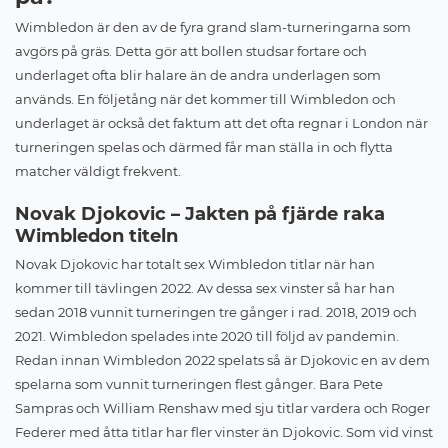
Wimbledon är den av de fyra grand slam-turneringarna som
avgörs på gräs. Detta gör att bollen studsar fortare och
underlaget ofta blir halare än de andra underlagen som
används. En följetång när det kommer till Wimbledon och
underlaget är också det faktum att det ofta regnar i London när
turneringen spelas och därmed får man ställa in och flytta
matcher väldigt frekvent.
Novak Djokovic – Jakten på fjärde raka
Wimbledon titeln
Novak Djokovic har totalt sex Wimbledon titlar när han
kommer till tävlingen 2022. Av dessa sex vinster så har han
sedan 2018 vunnit turneringen tre gånger i rad. 2018, 2019 och
2021. Wimbledon spelades inte 2020 till följd av pandemin.
Redan innan Wimbledon 2022 spelats så är Djokovic en av dem
spelarna som vunnit turneringen flest gånger. Bara Pete
Sampras och William Renshaw med sju titlar vardera och Roger
Federer med åtta titlar har fler vinster än Djokovic. Som vid vinst