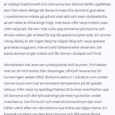
är väldigt traditionellt och domarna kan ibland därför uppfattas
som lite robot-aktiga då deras minsta lilla domslut granskas.
Linjedomarna måste gå på ett visst sätt och även dubbelkolla
så att nätet är tillräckligt högt, inte bara inför varje match utan
inför varje set. De kan inte rulla upp ärmarna på tröjorna och
dricka vatten går endast för sig då spelarna byter sida. En annan
viktig detalj är att ingen färg ha någon färg och varje spelare
granskas noggrant, inte ens ett hårband eller skosnöre. De
bästa domarna går vidare och får döma i slutspel och final.
Wimbledon har även en underjordisk boll-bunker. hit fraktas
mer än 50 000 bollar från Slazenger, officiell leverantör till
turneringen sedan 1902. Bollarna sätts in i två stora rum under
Centre court som har en konstant temperatur på 20 grader
celsius. Inför varje ny speldag fraktas 20 burkar med bollar upp
till banorna och det fylls ständigt på med nya bollar under
matcherna. Det finns till och med ett kontrollrum där man
håller utkik efter om det behövs nya bollar på någon bana. En
klassisk incident var den elva timmar och 183 game långa