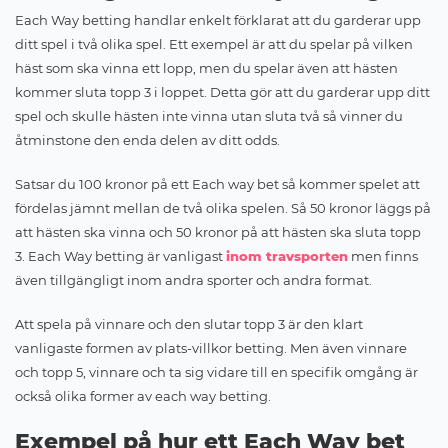
Each Way betting handlar enkelt förklarat att du garderar upp
ditt spel i två olika spel. Ett exempel är att du spelar på vilken
häst som ska vinna ett lopp, men du spelar även att hästen
kommer sluta topp 3 i loppet. Detta gör att du garderar upp ditt
spel och skulle hästen inte vinna utan sluta två så vinner du
åtminstone den enda delen av ditt odds.
Satsar du 100 kronor på ett Each way bet så kommer spelet att
fördelas jämnt mellan de två olika spelen. Så 50 kronor läggs på
att hästen ska vinna och 50 kronor på att hästen ska sluta topp
3. Each Way betting är vanligast
inom travsporten
men finns
även tillgängligt inom andra sporter och andra format.
Att spela på vinnare och den slutar topp 3 är den klart
vanligaste formen av plats-villkor betting. Men även vinnare
och topp 5, vinnare och ta sig vidare till en specifik omgång är
också olika former av each way betting.
Exempel på hur ett Each Way bet