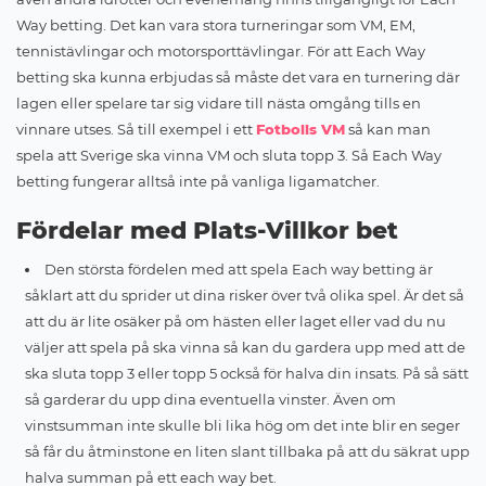
Way betting. Det kan vara stora turneringar som VM, EM,
tennistävlingar och motorsporttävlingar. För att Each Way
betting ska kunna erbjudas så måste det vara en turnering där
lagen eller spelare tar sig vidare till nästa omgång tills en
vinnare utses. Så till exempel i ett
Fotbolls VM
så kan man
spela att Sverige ska vinna VM och sluta topp 3. Så Each Way
betting fungerar alltså inte på vanliga ligamatcher.
Fördelar med Plats-Villkor bet
Den största fördelen med att spela Each way betting är
såklart att du sprider ut dina risker över två olika spel. Är det så
att du är lite osäker på om hästen eller laget eller vad du nu
väljer att spela på ska vinna så kan du gardera upp med att de
ska sluta topp 3 eller topp 5 också för halva din insats. På så sätt
så garderar du upp dina eventuella vinster. Även om
vinstsumman inte skulle bli lika hög om det inte blir en seger
så får du åtminstone en liten slant tillbaka på att du säkrat upp
halva summan på ett each way bet.