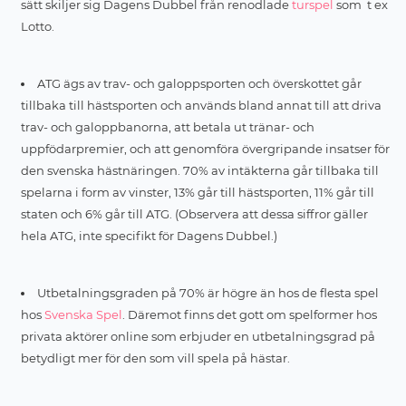
sätt skiljer sig Dagens Dubbel från renodlade
turspel
som t ex
Lotto.
ATG ägs av trav- och galoppsporten och överskottet går
tillbaka till hästsporten och används bland annat till att driva
trav- och galoppbanorna, att betala ut tränar- och
uppfödarpremier, och att genomföra övergripande insatser för
den svenska hästnäringen. 70% av intäkterna går tillbaka till
spelarna i form av vinster, 13% går till hästsporten, 11% går till
staten och 6% går till ATG. (Observera att dessa siffror gäller
hela ATG, inte specifikt för Dagens Dubbel.)
Utbetalningsgraden på 70% är högre än hos de flesta spel
hos
Svenska Spel
. Däremot finns det gott om spelformer hos
privata aktörer online som erbjuder en utbetalningsgrad på
betydligt mer för den som vill spela på hästar.