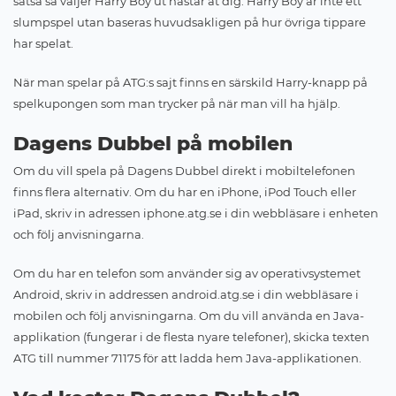
satsa så väljer Harry Boy ut hästar åt dig. Harry Boy är inte ett
slumpspel utan baseras huvudsakligen på hur övriga tippare
har spelat.
När man spelar på ATG:s sajt finns en särskild Harry-knapp på
spelkupongen som man trycker på när man vill ha hjälp.
Dagens Dubbel på mobilen
Om du vill spela på Dagens Dubbel direkt i mobiltelefonen
finns flera alternativ. Om du har en iPhone, iPod Touch eller
iPad, skriv in adressen iphone.atg.se i din webbläsare i enheten
och följ anvisningarna.
Om du har en telefon som använder sig av operativsystemet
Android, skriv in addressen android.atg.se i din webbläsare i
mobilen och följ anvisningarna. Om du vill använda en Java-
applikation (fungerar i de flesta nyare telefoner), skicka texten
ATG till nummer 71175 för att ladda hem Java-applikationen.