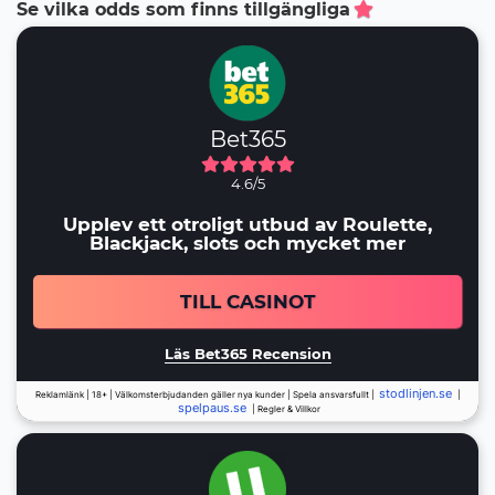
Se vilka odds som finns tillgängliga
Bet365
4.6/5
Upplev ett otroligt utbud av Roulette,
Blackjack, slots och mycket mer
TILL CASINOT
Läs Bet365 Recension
stodlinjen.se
Reklamlänk | 18+ | Välkomsterbjudanden gäller nya kunder | Spela ansvarsfullt |
|
spelpaus.se
| Regler & Villkor