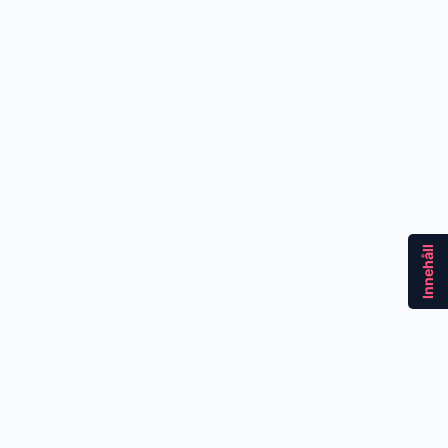
Innehåll