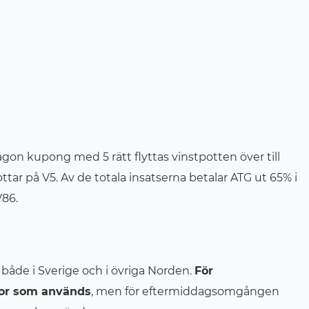
ågon kupong med 5 rätt flyttas vinstpotten över till
tar på V5. Av de totala insatserna betalar ATG ut 65% i
V86.
 både i Sverige och i övriga Norden.
För
nor som används
, men för eftermiddagsomgången