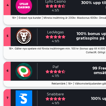
Lyllo Casino
300% upp til
4
4.5/5
18+ | Endast nya kunder | Minsta insättning är 200kr. Maxbonus 600kr. Omsätt
LeoVegas
100% bonus upp
5
gratisspins på 
4.9/5
18+. Gäller nya spelare vid första insättningen min. 100 kr (bonus upp till 4 0
CollectR. Giltigt
Paf
99 Fre
6
omsät
4.7/5
Reklamlänk | 18+ | Välkomsterbjudanden gäll
Snabbare
7
100% up
4.9/5