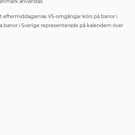
Danmark användas.
tt eftermiddagarnas V5-omgångar körs på banor i
lla banor i Sverige representerade på kalendern över