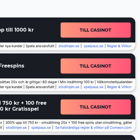
p till 1000 kr
TILL CASINOT
er nya kunder | Spela ansvarsfullt |
stodlinjen.se
|
spelpaus.se
|
Regler & Villkor
Freespins
TILL CASINOT
ättas 20x och är giltiga i 60 dagar I Min insättning 100 kr | Välkomsterbjudanden
ler nya kunder | Spela ansvarsfullt |
stodlinjen.se
|
spelpaus.se
|
Regler & Villkor
l 750 kr + 100 free
TILL CASINOT
00 kr Gratisspel
r | 300% upp till 750 kr - omsättning 20x + 100 free spins utan omsättning, gäller
lt |
stodlinjen.se
|
spelpaus.se
|
Se fullständiga regler & villkor på Comeon.com