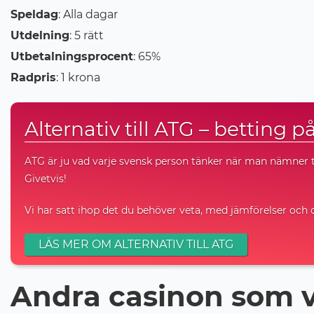
Speldag
: Alla dagar
Utdelning
: 5 rätt
Utbetalningsprocent
: 65%
Radpris
: 1 krona
Alternativ till ATG – betting p
ATG är ju vad varje svensk person tänker när man nämner t
Givetvis!
Vi har satt ihop det du behöver veta, med jämförelser och o
LÄS MER OM ALTERNATIV TILL ATG
Andra casinon som 