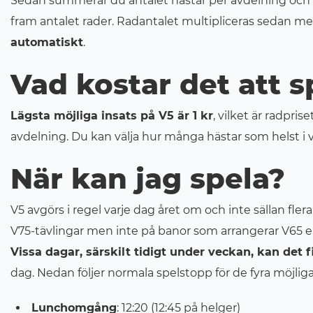
Sedan summerar du antalet hästar per avdelning och mul
fram antalet rader. Radantalet multipliceras sedan med
automatiskt
.
Vad kostar det att s
Lägsta möjliga insats på V5 är 1 kr
, vilket är radpri
avdelning. Du kan välja hur många hästar som helst i v
När kan jag spela?
V5 avgörs i regel varje dag året om och inte sällan fl
V75-tävlingar men inte på banor som arrangerar V65 el
Vissa dagar, särskilt tidigt under veckan, kan det 
dag. Nedan följer normala spelstopp för de fyra möjl
Lunchomgång
: 12:20 (12:45 på helger)