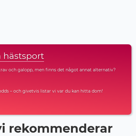
å hästsport
rav och galopp, men finns det något annat alternativ?
dds – och givetvis listar vi var du kan hitta dom!
vi rekommenderar