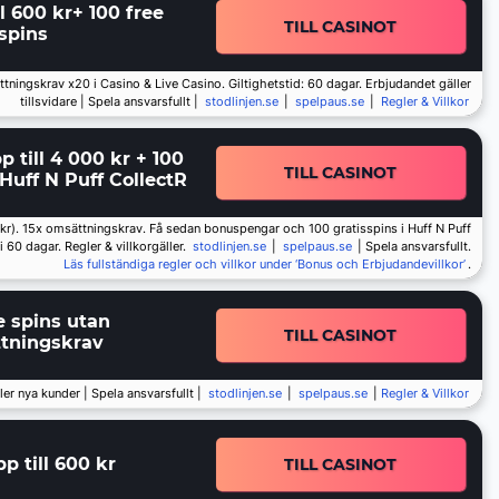
l 600 kr+ 100 free
TILL CASINOT
spins
ningskrav x20 i Casino & Live Casino. Giltighetstid: 60 dagar. Erbjudandet gäller
tillsvidare | Spela ansvarsfullt |
stodlinjen.se
|
spelpaus.se
|
Regler & Villkor
 till 4 000 kr + 100
TILL CASINOT
Huff N Puff CollectR
00 kr). 15x omsättningskrav. Få sedan bonuspengar och 100 gratisspins i Huff N Puff
 i 60 dagar. Regler & villkorgäller.
stodlinjen.se
|
spelpaus.se
| Spela ansvarsfullt.
Läs fullständiga regler och villkor under ‘Bonus och Erbjudandevillkor’
.
e spins utan
TILL CASINOT
tningskrav
er nya kunder | Spela ansvarsfullt |
stodlinjen.se
|
spelpaus.se
|
Regler & Villkor
p till 600 kr
TILL CASINOT