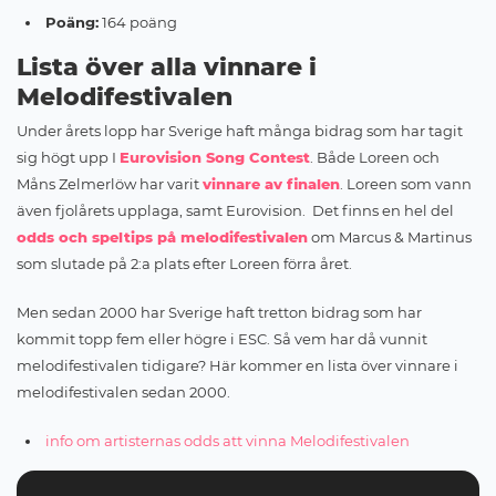
Poäng:
164 poäng
Lista över alla vinnare i
Melodifestivalen
Under årets lopp har Sverige haft många bidrag som har tagit
sig högt upp I
Eurovision Song Contest
. Både Loreen och
Måns Zelmerlöw har varit
vinnare av finalen
. Loreen som vann
även fjolårets upplaga, samt Eurovision. Det finns en hel del
odds och speltips på melodifestivalen
om Marcus & Martinus
som slutade på 2:a plats efter Loreen förra året.
Men sedan 2000 har Sverige haft tretton bidrag som har
kommit topp fem eller högre i ESC. Så vem har då vunnit
melodifestivalen tidigare? Här kommer en lista över vinnare i
melodifestivalen sedan 2000.
info om artisternas odds att vinna Melodifestivalen