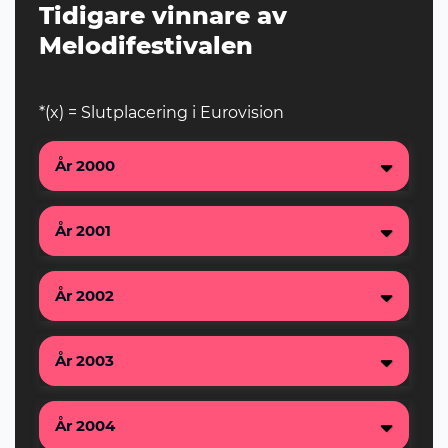
Tidigare vinnare av
Melodifestivalen
*(x) = Slutplacering i Eurovision
År 2000
År 2001
År 2002
År 2003
År 2004