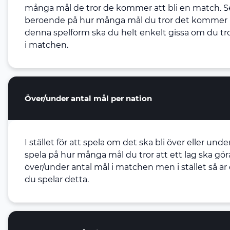
många mål de tror de kommer att bli en match. S
beroende på hur många mål du tror det kommer bli 
denna spelform ska du helt enkelt gissa om du tror 
i matchen.
Över/under antal mål per nation
I stället för att spela om det ska bli över eller und
spela på hur många mål du tror att ett lag ska gö
över/under antal mål i matchen men i stället så ä
du spelar detta.