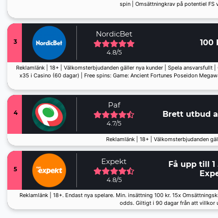
spin | Omsättningkrav på potentiel FS 
NordicBet
3
100 
4.8/5
Reklamlänk | 18+ | Välkomsterbjudanden gäller nya kunder | Spela ansvarsfullt | 
x35 i Casino (60 dagar) | Free spins: Game: Ancient Fortunes Poseidon Megaway
Paf
4
Brett utbud a
4.7/5
Reklamlänk | 18+ | Välkomsterbjudanden gäll
Expekt
Få upp till 
5
Expe
4.8/5
Reklamlänk | 18+. Endast nya spelare. Min. insättning 100 kr. 15x Omsättningskr
odds. Giltigt i 90 dagar från att villkor