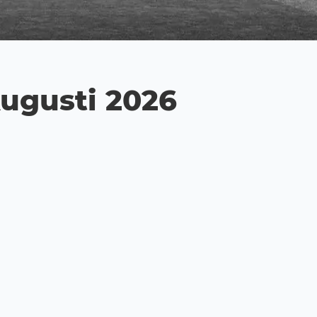
Augusti 2026