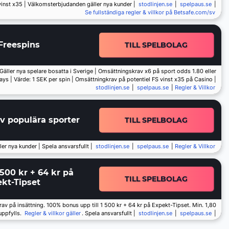
vinst x35 | Välkomsterbjudanden gäller nya kunder |
stodlinjen.se
|
spelpaus.se
|
Se fullständiga regler & villkor på Betsafe.com/sv
Freespins
TILL SPELBOLAG
Gäller nya spelare bosatta i Sverige | Omsättningskrav x6 på sport odds 1.80 eller
s | Värde: 1 SEK per spin | Omsättningkrav på potentiel FS vinst x35 på Casino |
stodlinjen.se
|
spelpaus.se
|
Regler & Villkor
v populära sporter
TILL SPELBOLAG
er nya kunder | Spela ansvarsfullt |
stodlinjen.se
|
spelpaus.se
|
Regler & Villkor
1 500 kr + 64 kr på
TILL SPELBOLAG
kt-Tipset
av på insättning. 100% bonus upp till 1 500 kr + 64 kr på Expekt-Tipset. Min. 1,80
 uppfylls.
Regler & villkor gäller
. Spela ansvarsfullt |
stodlinjen.se
|
spelpaus.se
|