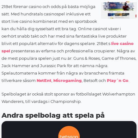
21Bet förenar casino och odds på bästa möjliga
sätt. Med hundratals casinospel inklusive ett
stort live casino kombinerat med en sportsbook
kan du hålla dig sysselsatt ett bra tag. Online casinot växer i
oerhört snabb takt och har med sina fantastiska live produkter
blivit ett populärt alternativ för dagens spelare. 21Bet:s
live casino
spel
presenteras av erfarna och professionella croupierer. Några av
de mest populära spelen just nu är: Guns & Roses, Game of Thrones,
Jack Hammer and Jurassic Park för att nämna några.
Spelautomaterna kommer från några av branschens främsta
tillverkare såsom
NetEnt
,
Microgaming
, Betsoft och
Play´n Go
.
Spelbolaget är också stolt sponsor av fotbollslaget Wolverhampton
Wanderers, till vardags i Championship.
Andra spelbolag att spela på