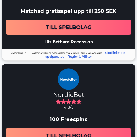
Matchad gratisspel upp till 250 SEK
TILL SPELBOLAG
Läs Bethard Recension
stodlinjen.se
Reklamlänk | 18+ | Välkomsterbjudanden gäller nya kunder | Spela ansvarsfullt |
|
spelpaus.se
Regler & Villkor
|
NordicBet
4.8/5
100 Freespins
TILL SPELBOLAG