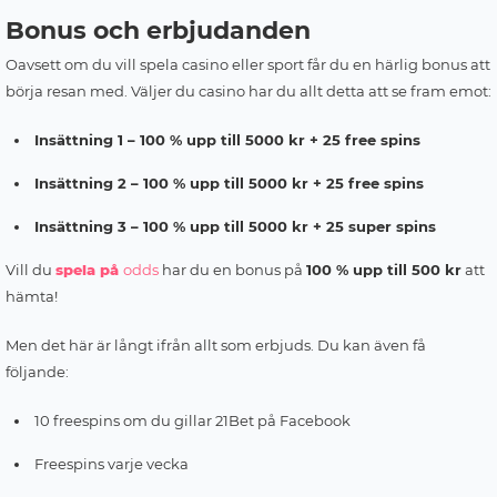
Bonus och erbjudanden
Oavsett om du vill spela casino eller sport får du en härlig bonus att
börja resan med. Väljer du casino har du allt detta att se fram emot:
Insättning 1 – 100 % upp till 5000 kr + 25 free spins
Insättning 2 – 100 % upp till 5000 kr + 25 free spins
Insättning 3 – 100 % upp till 5000 kr + 25 super spins
Vill du
spela på
odds
har du en bonus på
100 % upp till 500 kr
att
hämta!
Men det här är långt ifrån allt som erbjuds. Du kan även få
följande:
10 freespins om du gillar 21Bet på Facebook
Freespins varje vecka