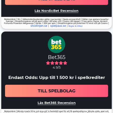
Läs NordicBet Recension
Reklamlänk | 18+ | Välkomsterbjudanden gäller nya kunder | Spela ansvarsfullt | Gäller nya spelare bosatta i
Sverige | Omsättningskrav x6 på sport odds 1.80 eller x35 i Casino (60 dagar) | Free spins: Game: Ancient
Fortunes Poseidon Megaways | Värde: 1 SEK per spin | Omsättningkrav på potentiel FS vinst x35 på Casino |
stodlinjen.se
spelpaus.se
|
|
Regler & Villkor
Bet365
4.9/5
Endast Odds: Upp till 1 500 kr i spelkrediter
TILL SPELBOLAG
Läs Bet365 Recension
Reklamlänk | Minsta insats 50 kr och krav på 1x fastställt spel för att få spelkrediterna. Minsta odds, spel och