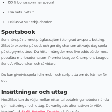
150 % bonus sommar special
Fria bets livet ut
Exklusiva VIP-erbjudanden
Sportsbook
Som hörs på namnet präglas sajten i stor grad av sports betting.
21Bet är experter på odds och ger dig chansen att varje dag spela
på ett grymt utbud. Du hittar mängder med live odds på de mest
populära marknaderna som Premier League, Champions League,
Serie A, Allsvenskan och så vidare.
Du kan givetvis spela i din mobil och surfplatta om du känner för
det.
Insättningar och uttag
Hos 21Bet kan du välja mellan ett antal betalningsmetoder när du
gör insättningar och uttag. De vanligaste alternativen är VISA,
MasterCard,
Skrill
,
Neteller
,
Trustly
och Paysafe.