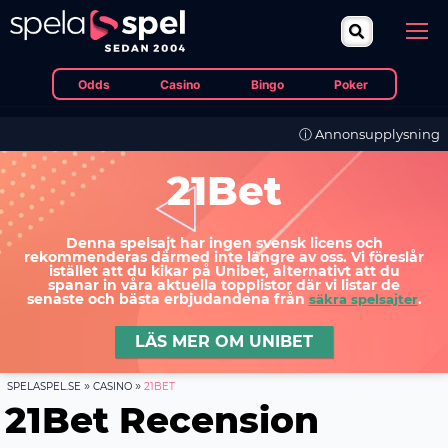
Odds
Casino
Bingo
Poker
ⓘ Annonsupplysning
21Bet
Denna spelsajt har ingen svensk licens och
rekommenderas därmed inte längre av oss. Vi föreslår
istället att du kikar på Unibet, alternativt att du
spanar in våra aktuella topplistor där vi listar de
senaste och bästa erbjudandena från
.
säkra spelsajter
LÄS MER OM UNIBET
»
»
SPELASPEL.SE
CASINO
21BET
21Bet Recension