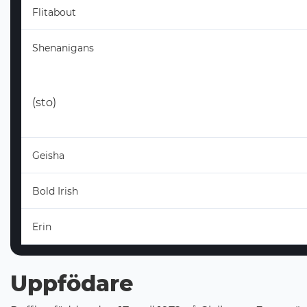
Flitabout
Shenanigans
(sto)
Geisha
Bold Irish
Erin
Uppfödare