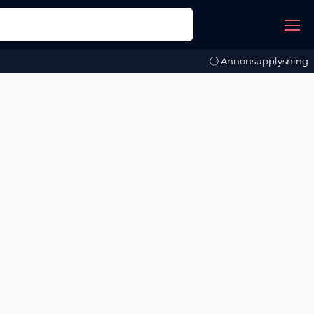
ⓘ Annonsupplysning