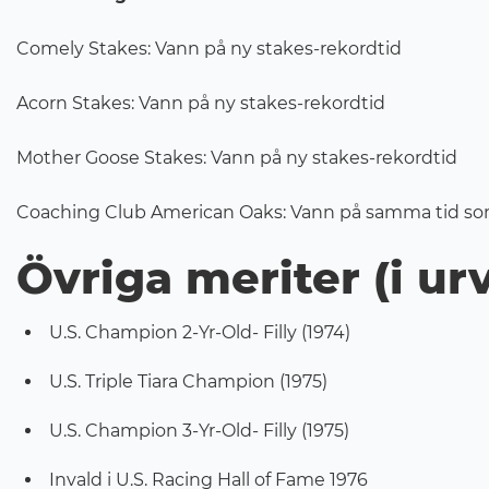
Comely Stakes: Vann på ny stakes-rekordtid
Acorn Stakes: Vann på ny stakes-rekordtid
Mother Goose Stakes: Vann på ny stakes-rekordtid
Coaching Club American Oaks: Vann på samma tid so
Övriga meriter (i urv
U.S. Champion 2-Yr-Old- Filly (1974)
U.S. Triple Tiara Champion (1975)
U.S. Champion 3-Yr-Old- Filly (1975)
Invald i U.S. Racing Hall of Fame 1976