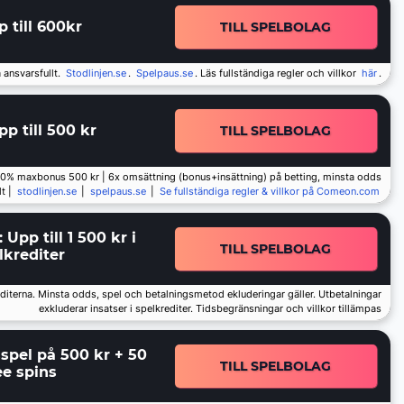
p till 600kr
TILL SPELBOLAG
 ansvarsfullt.
Stodlinjen.se
.
Spelpaus.se
. Läs fullständiga regler och villkor
här
.
pp till 500 kr
TILL SPELBOLAG
 100% maxbonus 500 kr | 6x omsättning (bonus+insättning) på betting, minsta odds
lt |
stodlinjen.se
|
spelpaus.se
|
Se fullständiga regler & villkor på Comeon.com
Upp till 1 500 kr i
TILL SPELBOLAG
lkrediter
rediterna. Minsta odds, spel och betalningsmetod ekluderingar gäller. Utbetalningar
exkluderar insatser i spelkrediter. Tidsbegränsningar och villkor tillämpas
spel på 500 kr + 50
TILL SPELBOLAG
ee spins