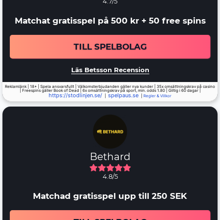
4.7/5
Matchat gratisspel på 500 kr + 50 free spins
TILL SPELBOLAG
Läs Betsson Recension
Reklamlänk | 18+ | Spela ansvarsfullt | Välkomsterbjudanden gäller nya kunder | 35x omsättningskrav på casino
| Freespins gäller Book of Dead | 6x omsättningskrav på sport, min. odds 1.80 | Giltig i 60 dagar |
https://stodlinjen.se/
spelpaus.se
|
|
Regler & Villkor
Bethard
4.8/5
Matchad gratisspel upp till 250 SEK