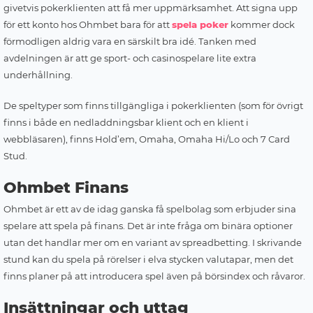
givetvis pokerklienten att få mer uppmärksamhet. Att signa upp
för ett konto hos Ohmbet bara för att
spela poker
kommer dock
förmodligen aldrig vara en särskilt bra idé. Tanken med
avdelningen är att ge sport- och casinospelare lite extra
underhållning.
De speltyper som finns tillgängliga i pokerklienten (som för övrigt
finns i både en nedladdningsbar klient och en klient i
webbläsaren), finns Hold’em, Omaha, Omaha Hi/Lo och 7 Card
Stud.
Ohmbet Finans
Ohmbet är ett av de idag ganska få spelbolag som erbjuder sina
spelare att spela på finans. Det är inte fråga om binära optioner
utan det handlar mer om en variant av spreadbetting. I skrivande
stund kan du spela på rörelser i elva stycken valutapar, men det
finns planer på att introducera spel även på börsindex och råvaror.
Insättningar och uttag