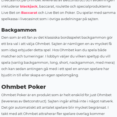
Livecasinot på Ohmbet levereras av Betconstruct och avdelningen
inkluderar
blackjack
, baccarat, roulette och specialprodukterna
Live Bet on
Baccarat
och Live Bet on Poker. Du spelar med samma
spelkassa i livecasinot som i övriga avdelningar på sajten.
Backgammon
Den som är ett fan av det klassiska bordsspelet backgammon gör
ett bra val i att välja Ohmbet. Sajten är nämligen en av mycket få
som idag erbjuder detta spel. Hos Ohmbet kan du spela både
matcher och turneringar. I lobbyn väljer du vilken speltyp du vill
spela (vanlig backgammon, long, short, nackgammon, med mera)
och kan sedan antingen gå med i ett spel en annan spelare har
bjudit in till eller skapa en egen spelomgång.
Ohmbet Poker
Ohmbet Poker är en produkt som är helt enskild för just Ohmbet
(levereras av Betconstruct). Sajten ingår alltså inte i något nätverk.
Det gör automatiskt att antalet spelare blir mycket begränsat. I
takt med att Ohmbet attraherar fler spelare överlag kommer