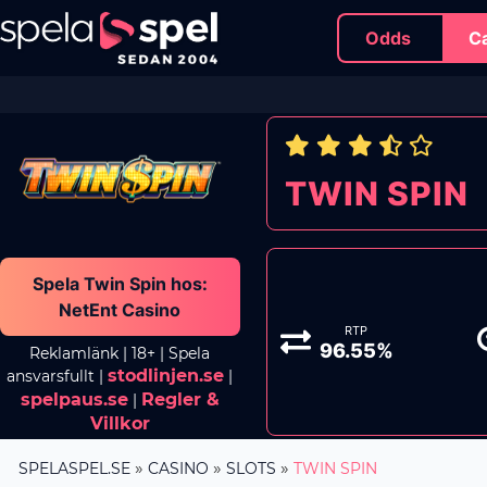
Odds
C
TWIN SPIN
Spela Twin Spin hos:
NetEnt Casino
RTP
96.55%
Reklamlänk | 18+ | Spela
stodlinjen.se
ansvarsfullt |
|
spelpaus.se
Regler &
|
Villkor
»
»
»
SPELASPEL.SE
CASINO
SLOTS
TWIN SPIN