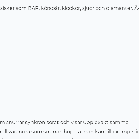
isker som BAR, körsbär, klockor, sjuor och diamanter. 
 som snurrar synkroniserat och visar upp exakt samma
intill varandra som snurrar ihop, så man kan till exempel i