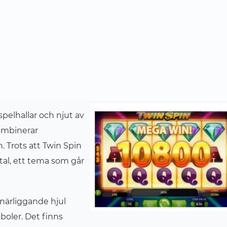
spelhallar och njut av
ombinerar
 Trots att Twin Spin
tal, ett tema som går
å närliggande hjul
oler. Det finns