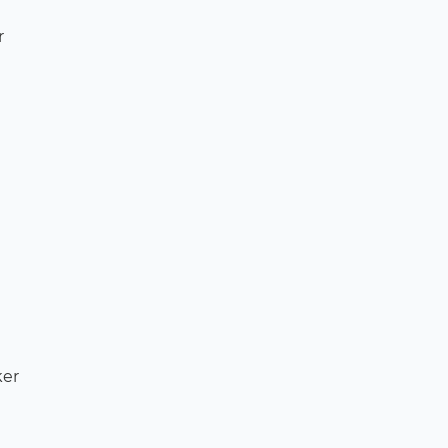
r
ker