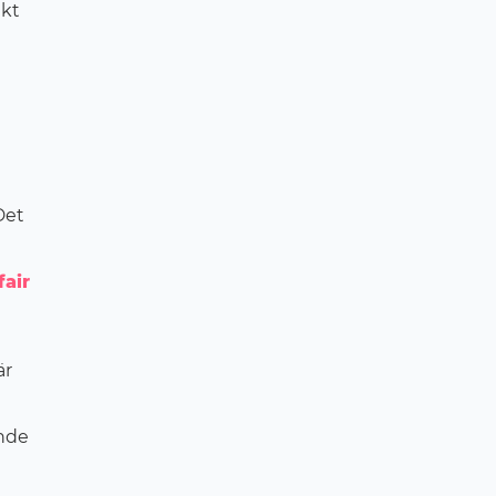
akt
Det
fair
är
ande