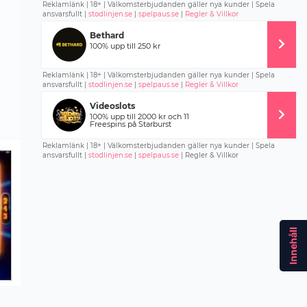
Reklamlänk | 18+ | Välkomsterbjudanden gäller nya kunder | Spela
ansvarsfullt |
stodlinjen.se
|
spelpaus.se
|
Regler & Villkor
Bethard
100% upp till 250 kr
Reklamlänk | 18+ | Välkomsterbjudanden gäller nya kunder | Spela
ansvarsfullt |
stodlinjen.se
|
spelpaus.se
|
Regler & Villkor
Videoslots
100% upp till 2000 kr och 11
Freespins på Starburst
Reklamlänk | 18+ | Välkomsterbjudanden gäller nya kunder | Spela
ansvarsfullt |
stodlinjen.se
|
spelpaus.se
|
Regler & Villkor
Innehåll