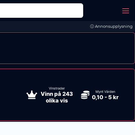
ⓘ Annonsupplysning
Vinstrader
Mynt Värden
Vinn på 243
0,10 - 5 kr
olika vis