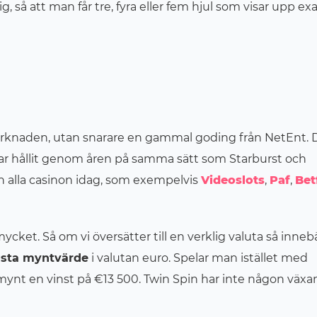
g, så att man får tre, fyra eller fem hjul som visar upp ex
rknaden, utan snarare en gammal goding från NetEnt. 
 har hållit genom åren på samma sätt som Starburst och
n alla casinon idag, som exempelvis
Videoslots
,
Paf
,
Bet
cket. Så om vi översätter till en verklig valuta så inneb
gsta myntvärde
i valutan euro. Spelar man istället med
mynt en vinst på €13 500. Twin Spin har inte någon väx