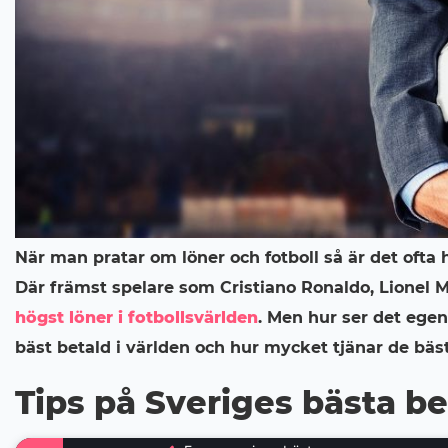
När man pratar om löner och fotboll så är det oft
Där främst spelare som Cristiano Ronaldo, Lione
högst löner i fotbollsvärlden
. Men hur ser det egen
bäst betald i världen och hur mycket tjänar de bäs
Tips på Sveriges bästa b