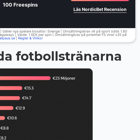
100 Freespins
Läs NordicBet Recension
| Gäller nya spelare bosatta i Sverige | Omsättningskrav x6 på sport odds 1.80
egaways | Värde: 1 SEK per spin | Omsättningkrav på potentiel FS vinst x35 på
elpaus.se
|
Regler & Villkor
da fotbollstränarna