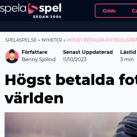
Odds
C
»
»
SPELASPEL.SE
NYHETER
HÖGST BETALDA FOTBOLLSTRÄ
Författare
Senast Uppdaterad
Lästid
Benny Sjölind
11/10/2023
3
min
Högst betalda fot
världen