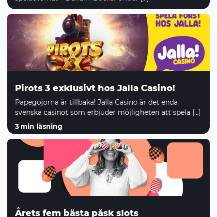
4
min läsning
Pirots 3 exklusivt hos Jalla Casino!
Papegojorna är tillbaka! Jalla Casino är det enda
svenska casinot som erbjuder möjligheten att spela […]
3
min läsning
Årets fem bästa påsk slots