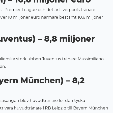
 i Premier League och det är Liverpools tränare
ver 10 miljoner euro närmare bestämt 10,6 miljoner
uventus) – 8,8 miljoner
 italienska storklubben Juventus tränare Massimiliano
tan.
yern München) – 8,2
r säsongen blev huvudtränare för den tyska
 vara huvudtränare i RB Leipzig till Bayern München