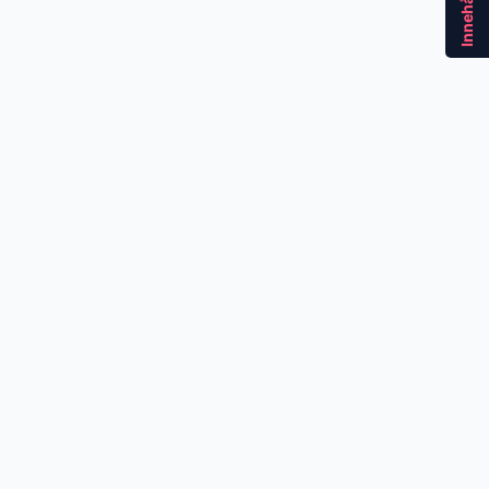
Innehåll