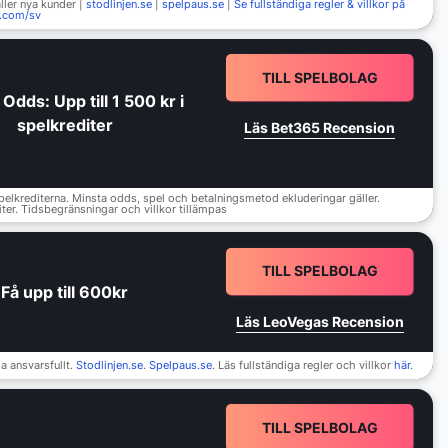
ller nya kunder |
stodlinjen.se
|
spelpaus.se
|
Se fullständiga regler & villkor på
.com/sv
TILL SPELBOLAG
Odds: Upp till 1 500 kr i
spelkrediter
Läs Bet365 Recension
 spelkrediterna. Minsta odds, spel och betalningsmetod ekluderingar gäller.
iter. Tidsbegränsningar och villkor tillämpas
TILL SPELBOLAG
Få upp till 600kr
Läs LeoVegas Recension
la ansvarsfullt.
Stodlinjen.se
.
Spelpaus.se
. Läs fullständiga regler och villkor
här
.
TILL SPELBOLAG