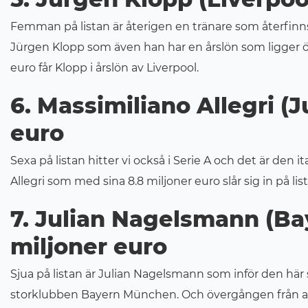
Femman på listan är återigen en tränare som återfinns
Jürgen Klopp som även han har en årslön som ligger ö
euro får Klopp i årslön av Liverpool.
6. Massimiliano Allegri (J
euro
Sexa på listan hitter vi också i Serie A och det är den
Allegri som med sina 8.8 miljoner euro slår sig in på lis
7. Julian Nagelsmann (Ba
miljoner euro
Sjua på listan är Julian Nagelsmann som inför den hä
storklubben Bayern München. Och övergången från att