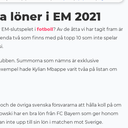
 löner i EM 2021
r EM-slutspelet i
fotboll
? Av de åtta vi har tagit fram är
e enda två som finns med på topp 10 som inte spelar
i.
lsklubben. Summorna som nämns är exklusive
 exempel hade Kylian Mbappe varit tvåa på listan om
och de övriga svenska försvararna att hålla koll på om
owski har en bra lön från FC Bayern som ger honom
n inte upp till sin lön i matchen mot Sverige.