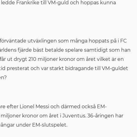
 ledde Frankrike till VM-guld och hoppas kunna
n förväntade utväxlingen som många hoppats på i FC
ärldens fjärde bäst betalde spelare samtidigt som han
år ut drygt 210 miljoner kronor om året vilket är en
tid presterat och var starkt bidragande till VM-guldet
en?
lare efter Lionel Messi och därmed också EM-
0 miljoner kronor om året i Juventus. 36-åringen har
gångar under EM-slutspelet.