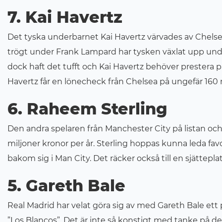
7. Kai Havertz
Det tyska underbarnet Kai Havertz värvades av Chelse
trögt under Frank Lampard har tysken växlat upp und
dock haft det tufft och Kai Havertz behöver prestera 
Havertz får en lönecheck från Chelsea på ungefär 160 
6. Raheem Sterling
Den andra spelaren från Manchester City på listan och
miljoner kronor per år. Sterling hoppas kunna leda fav
bakom sig i Man City. Det räcker också till en sjättepla
5. Gareth Bale
Real Madrid har velat göra sig av med Gareth Bale et
”Los Blancos”. Det är inte så konstigt med tanke på d