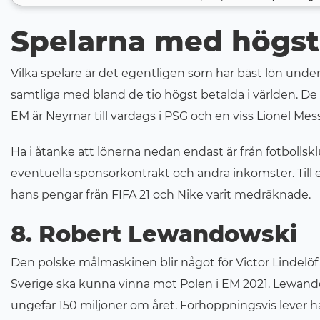
Spelarna med högsta
Vilka spelare är det egentligen som har bäst lön unde
samtliga med bland de tio högst betalda i världen. D
EM är Neymar till vardags i PSG och en viss Lionel Mess
Ha i åtanke att lönerna nedan endast är från fotbol
eventuella sponsorkontrakt och andra inkomster. Till
hans pengar från FIFA 21 och Nike varit medräknade.
8. Robert Lewandowski
Den polske målmaskinen blir något för Victor Lindelöf 
Sverige ska kunna vinna mot Polen i EM 2021. Lewand
ungefär 150 miljoner om året. Förhoppningsvis lever ha