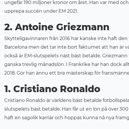
ungefär 190 miljoner kronor om året. Han var med och
upprepa succén under EM 2021.
2. Antoine Griezmann
Skytteligavinnaren från 2016 har kanske inte haft de
Barcelona men det tar inte bort faktumet att han är v
också är EM-slutspelets näst bäst betalde. Griezmann f
ganska trevlig månadslön. I Frankrike har han dock all
2018. Gör han ännu ett bra mästerskap för fransmänn
1. Cristiano Ronaldo
Cristiano Ronaldo är världens bäst betalde fotbollspe
slutspelets bäst betalde. Han får ut en lön på över 30
haft en sagolik karriär och hoppas kunna nå nya fram