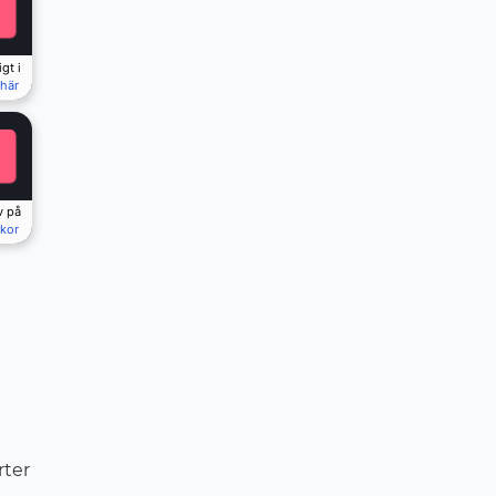
gt i
här
v på
lkor
rter