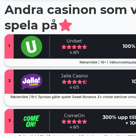
Andra casinon som 
spela på
Unibet
1
100% 
4.8/5
Reklamlänk | 18+ | Välkomsterbjudan
Jalla Casino
2
1
4.6/5
Reklamlänk |18+| Spinsen gäller spelet Sweet Bonanza. Ev vinster behöver omsät
ComeOn
300% upp till
3
+ 10
4.8/5