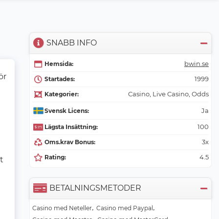
SNABB INFO
bwin.se
Hemsida:
ör
1999
Startades:
Casino, Live Casino, Odds
Kategorier:
Ja
Svensk Licens:
100
Lägsta Insättning:
3x
Oms.krav Bonus:
4.5
Rating:
t
BETALNINGSMETODER
Casino med Neteller
Casino med Paypal