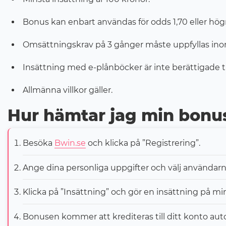
Bonus kan enbart användas för odds 1,70 eller hög
Omsättningskrav på 3 gånger måste uppfyllas in
Insättning med e-plånböcker är inte berättigade t
Allmänna villkor gäller.
Hur hämtar jag min bon
Besöka
Bwin.se
och klicka på ”Registrering”.
Ange dina personliga uppgifter och välj använda
Klicka på ”Insättning” och gör en insättning på mi
Bonusen kommer att krediteras till ditt konto aut