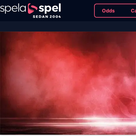
Odds
C