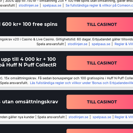
r | 300% upp till 750 kr - omsättning 20x + 100 free spins utan omsättning, gäller enda
nsvarsfullt |
stodlinjen.se
|
spelpaus.se
|
Se fullständiga regler & villkor på Comeon
l 600 kr+ 100 free spins
TILL CASINOT
skrav x20 i Casino & Live Casino. Giltighetstid: 60 dagar. Erbjudandet gäller tillsvida
Spela ansvarsfullt |
stodlinjen.se
|
spelpaus.se
|
Regler & Vil
upp till 4 000 kr + 100
TILL CASINOT
på Huff N Puff CollectR
 kr). 15x omsättningskrav. Få sedan bonuspengar och 100 gratisspins i Huff N Puff Colle
 Spela ansvarsfullt.
Läs fullständiga regler och villkor under ‘Bonus och Erbjudandevillk
s utan omsättningskrav
TILL CASINOT
den gäller nya kunder | Spela ansvarsfullt |
stodlinjen.se
|
spelpaus.se
|
Regler & Vil