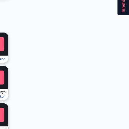
Innehåll
lkor
 nya
lkor