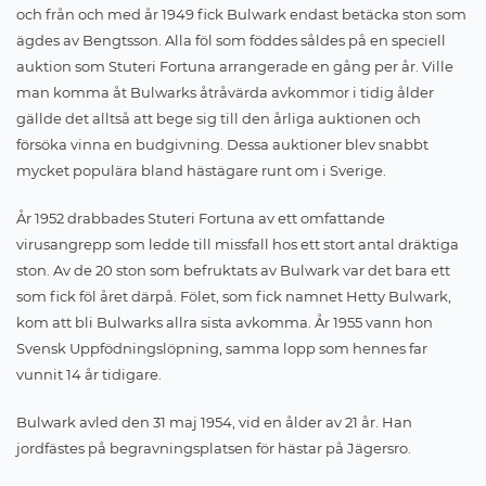
och från och med år 1949 fick Bulwark endast betäcka ston som
ägdes av Bengtsson. Alla föl som föddes såldes på en speciell
auktion som Stuteri Fortuna arrangerade en gång per år. Ville
man komma åt Bulwarks åtråvärda avkommor i tidig ålder
gällde det alltså att bege sig till den årliga auktionen och
försöka vinna en budgivning. Dessa auktioner blev snabbt
mycket populära bland hästägare runt om i Sverige.
År 1952 drabbades Stuteri Fortuna av ett omfattande
virusangrepp som ledde till missfall hos ett stort antal dräktiga
ston. Av de 20 ston som befruktats av Bulwark var det bara ett
som fick föl året därpå. Fölet, som fick namnet Hetty Bulwark,
kom att bli Bulwarks allra sista avkomma. År 1955 vann hon
Svensk Uppfödningslöpning, samma lopp som hennes far
vunnit 14 år tidigare.
Bulwark avled den 31 maj 1954, vid en ålder av 21 år. Han
jordfästes på begravningsplatsen för hästar på Jägersro.