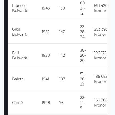
80-
Frances
591 420
1945
130
21-
Bulwark
kronor
12
22-
Gibs
253 395
1952
147
28-
Bulwark
kronor
24
38-
Earl
196 175
1950
142
20-
Bulwark
kronor
20
51-
186 025
Balett
1941
107
28-
kronor
23
22-
160 300
Carné
1948
76
14-
kronor
9