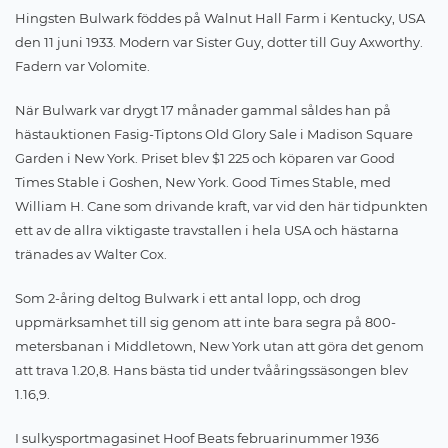
Hingsten Bulwark föddes på Walnut Hall Farm i Kentucky, USA
den 11 juni 1933. Modern var Sister Guy, dotter till Guy Axworthy.
Fadern var Volomite.
När Bulwark var drygt 17 månader gammal såldes han på
hästauktionen Fasig-Tiptons Old Glory Sale i Madison Square
Garden i New York. Priset blev $1 225 och köparen var Good
Times Stable i Goshen, New York. Good Times Stable, med
William H. Cane som drivande kraft, var vid den här tidpunkten
ett av de allra viktigaste travstallen i hela USA och hästarna
tränades av Walter Cox.
Som 2-åring deltog Bulwark i ett antal lopp, och drog
uppmärksamhet till sig genom att inte bara segra på 800-
metersbanan i Middletown, New York utan att göra det genom
att trava 1.20,8. Hans bästa tid under tvååringssäsongen blev
1.16,9.
I sulkysportmagasinet Hoof Beats februarinummer 1936