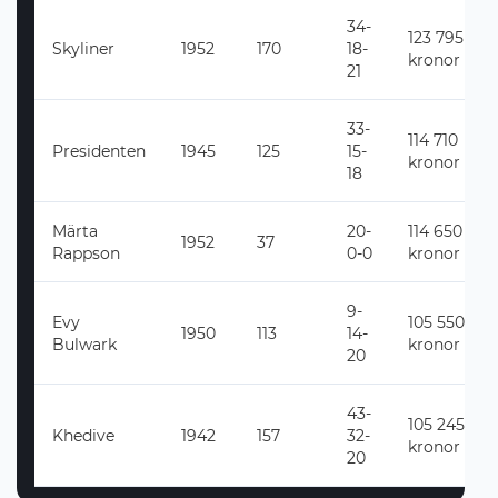
34-
123 795
Skyliner
1952
170
18-
kronor
21
33-
114 710
Presidenten
1945
125
15-
kronor
18
Märta
20-
114 650
1952
37
Rappson
0-0
kronor
9-
Evy
105 550
1950
113
14-
Bulwark
kronor
20
43-
105 245
Khedive
1942
157
32-
kronor
20