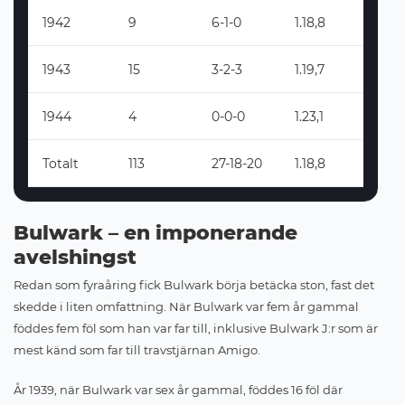
1942
9
6-1-0
1.18,8
1943
15
3-2-3
1.19,7
1944
4
0-0-0
1.23,1
Totalt
113
27-18-20
1.18,8
Bulwark – en imponerande
avelshingst
Redan som fyraåring fick Bulwark börja betäcka ston, fast det
skedde i liten omfattning. När Bulwark var fem år gammal
föddes fem föl som han var far till, inklusive Bulwark J:r som är
mest känd som far till travstjärnan Amigo.
År 1939, när Bulwark var sex år gammal, föddes 16 föl där