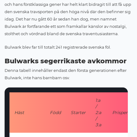
och hans förstklassiga gener har helt klart bidragit till att få upp
den svenska travsporten på den höga nivå där den befinner sig
idag. Det har nu gått 60 år sedan han dog, men namnet
Bulwark är fortfarande ett som framkallar känslor av nostalgi,
stolthet och vördnad bland de svenska traventusiasterna.
Bulwark blev far till totalt 241 registrerade svenska föl.
Bulwarks segerrikaste avkommor
Denna tabell innehåller endast den första generationen efter
Bulwark, inte hans barnbarn osv.
1:a
/
Häst
Född
Starter
2:a
Prispengar
/
3:a