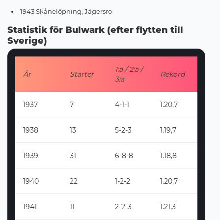
1943 Skånelöpning, Jägersro
Statistik för Bulwark (efter flytten till
Sverige)
1:a / 2:a /
År
Starter
Rekord
3:a
1937
7
4-1-1
1.20,7
1938
13
5-2-3
1.19,7
1939
31
6-8-8
1.18,8
1940
22
1-2-2
1.20,7
1941
11
2-2-3
1.21,3