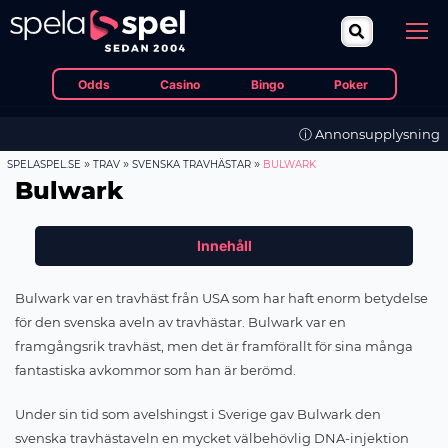
Odds
Casino
Bingo
Poker
ⓘ Annonsupplysning
»
»
»
SPELASPEL.SE
TRAV
SVENSKA TRAVHÄSTAR
BULWARK
Bulwark
Innehåll
Bulwark var en travhäst från USA som har haft enorm betydelse
för den svenska aveln av travhästar. Bulwark var en
framgångsrik travhäst, men det är framförallt för sina många
fantastiska avkommor som han är berömd.
Under sin tid som avelshingst i Sverige gav Bulwark den
svenska travhästaveln en mycket välbehövlig DNA-injektion