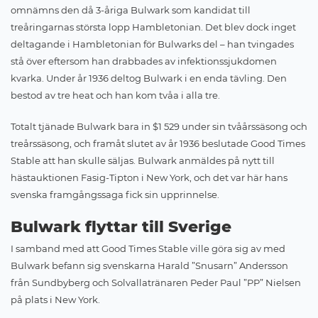
omnämns den då 3-åriga Bulwark som kandidat till
treåringarnas största lopp Hambletonian. Det blev dock inget
deltagande i Hambletonian för Bulwarks del – han tvingades
stå över eftersom han drabbades av infektionssjukdomen
kvarka. Under år 1936 deltog Bulwark i en enda tävling. Den
bestod av tre heat och han kom tvåa i alla tre.
Totalt tjänade Bulwark bara in $1 529 under sin tvåårssäsong och
treårssäsong, och framåt slutet av år 1936 beslutade Good Times
Stable att han skulle säljas. Bulwark anmäldes på nytt till
hästauktionen Fasig-Tipton i New York, och det var här hans
svenska framgångssaga fick sin upprinnelse.
Bulwark flyttar till Sverige
I samband med att Good Times Stable ville göra sig av med
Bulwark befann sig svenskarna Harald ”Snusarn” Andersson
från Sundbyberg och Solvallatränaren Peder Paul ”PP” Nielsen
på plats i New York.