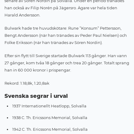
senare av Sören Nordin på Solvalla. Under en period tränades
han också av Filip Norén på Jägersro. Ägare var hela tiden
Harald Andersson.
Bulwark hade tre huvudskötare: Rune ”Konsum” Pettersson,
Bengt Andersson (när han tränades av Peder Paul Nielsen) och
Folke Eriksson (när han tränades av Sören Nordin).
Efter sin flytt till Sverige startade Bulwark 113 gånger. Han vann
27 gånger, kom tvåa 18 gånger och trea 20 gånger. Totalt sprang
han in 60 000 kronor i prispengar.
Rekord: 1.18,8k, 1.20,8ak
Svenska segrar i urval
1937 Internationellt Heatlopp, Solvalla
1938 C. Th. Ericssons Memorial, Solvalla
1942 C. Th. Ericssons Memorial, Solvalla