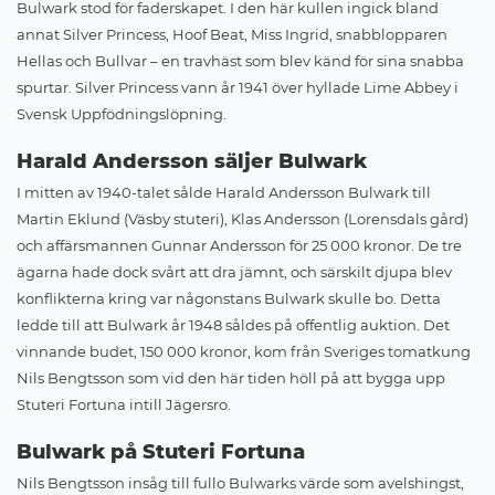
Bulwark stod för faderskapet. I den här kullen ingick bland
annat Silver Princess, Hoof Beat, Miss Ingrid, snabblopparen
Hellas och Bullvar – en travhäst som blev känd för sina snabba
spurtar. Silver Princess vann år 1941 över hyllade Lime Abbey i
Svensk Uppfödningslöpning.
Harald Andersson säljer Bulwark
I mitten av 1940-talet sålde Harald Andersson Bulwark till
Martin Eklund (Väsby stuteri), Klas Andersson (Lorensdals gård)
och affärsmannen Gunnar Andersson för 25 000 kronor. De tre
ägarna hade dock svårt att dra jämnt, och särskilt djupa blev
konflikterna kring var någonstans Bulwark skulle bo. Detta
ledde till att Bulwark år 1948 såldes på offentlig auktion. Det
vinnande budet, 150 000 kronor, kom från Sveriges tomatkung
Nils Bengtsson som vid den här tiden höll på att bygga upp
Stuteri Fortuna intill Jägersro.
Bulwark på Stuteri Fortuna
Nils Bengtsson insåg till fullo Bulwarks värde som avelshingst,