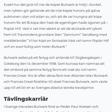
Exakt hur det gick till när de köpte Bulwark är höljt i dunkel,
men rykten gör gällande att de inte köpte honom på själva
auktionen utan vid sidan av, och att de var tvungna att köpa
honom för att få köpa den häst de egentligen hade ögonen på –
Poplar Hill. Vad vi vet mer säkert är att de skickade ett vykort
hem till Travrondens grundare Sten ”Sannlunn” Sandberg med
meddelandet ”
Vi har köpt en fantastisk häst vid namn Poplar Hill
och en svart fuling som heter Bulwark.
”
Bulwark sattes på ett fartyg och anlände till Stigbergskajen i
Göteborg den 14 december 1936. Som kuriosa kan nämnas att
det ombord på samma fartyg fanns ett visst sto vid namn
Frances Great. Nio år efter deras färd över Atlanten blev Bulwark
och Frances Great föräldrar till stoet Frances Bulwark, som växte
upp till att bli en av Sveriges absolut största travstjärnor.
Tävlingskarriär
I Sverige tränades Bulwark först av Peder Paul Nielsen och