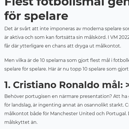
Flest fotbollsmål ge
för spelare
Det är svårt att inte imponeras av moderna spelare so
är aktiva och som kan fortsätta sin målskörd. I VM 202
får där ytterligare en chans att dryga ut målkontot.
Men vilka är de 10 spelarna som gjort flest mål i fotbol
spelare för spelare. Här är nu topp 10 spelare som gjor
1. Cristiano Ronaldo
mål: 
Behöver portugisen en närmare presentation? Att ha gjo
för landslag, är ingenting annat än osannolikt starkt. 
målkontot både för Manchester United och Portugal. De
målskyttet än.