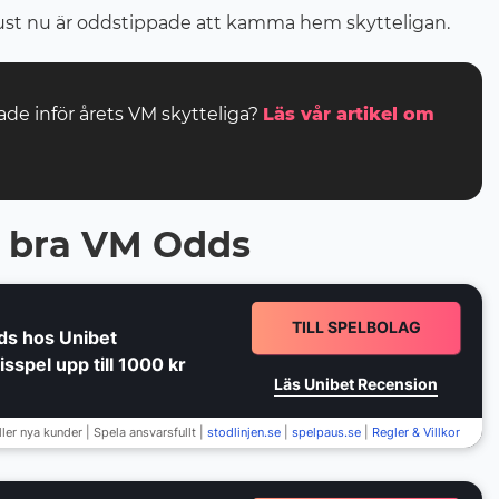
ust nu är oddstippade att kamma hem skytteligan.
pade inför årets VM skytteliga?
Läs vår artikel om
d bra VM Odds
TILL SPELBOLAG
ds hos Unibet
sspel upp till 1000 kr
Läs Unibet Recension
er nya kunder | Spela ansvarsfullt |
stodlinjen.se
|
spelpaus.se
|
Regler & Villkor