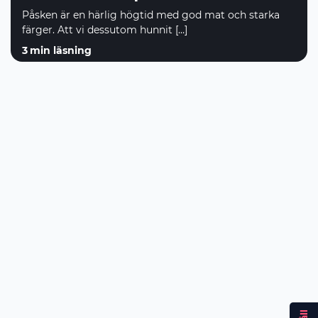
Påsken är en härlig högtid med god mat och starka
färger. Att vi dessutom hunnit […]
3
min läsning