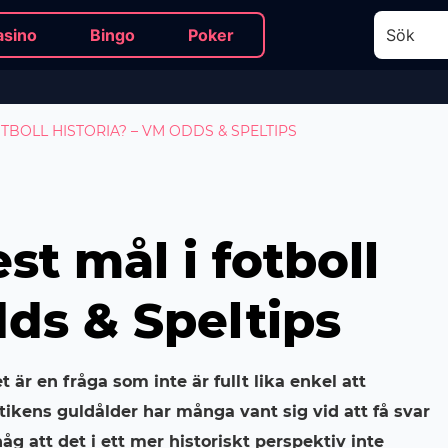
asino
Bingo
Poker
TBOLL HISTORIA? – VM ODDS & SPELTIPS
t mål i fotboll
dds & Speltips
är en fråga som inte är fullt lika enkel att
stikens guldålder har många vant sig vid att få svar
 att det i ett mer historiskt perspektiv inte