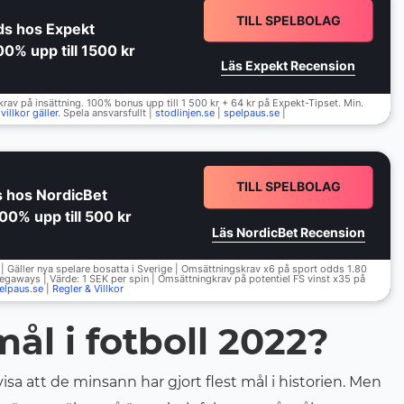
TILL SPELBOLAG
ds hos Expekt
0% upp till 1500 kr
Läs Expekt Recension
rav på insättning. 100% bonus upp till 1 500 kr + 64 kr på Expekt-Tipset. Min.
villkor gäller
. Spela ansvarsfullt |
stodlinjen.se
|
spelpaus.se
|
TILL SPELBOLAG
s hos NordicBet
00% upp till 500 kr
Läs NordicBet Recension
| Gäller nya spelare bosatta i Sverige | Omsättningskrav x6 på sport odds 1.80
egaways | Värde: 1 SEK per spin | Omsättningkrav på potentiel FS vinst x35 på
elpaus.se
|
Regler & Villkor
ål i fotboll 2022?
sa att de minsann har gjort flest mål i historien. Men