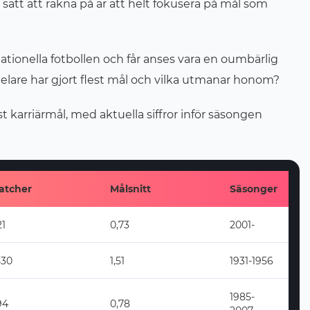
t sätt att räkna på är att helt fokusera på mål som
nationella fotbollen och får anses vara en oumbärlig
elare har gjort flest mål och vilka utmanar honom?
st karriärmål, med aktuella siffror inför säsongen
atcher
Målsnitt
Säsonger
21
0,73
2001-
530
1,51
1931-1956
1985-
94
0,78