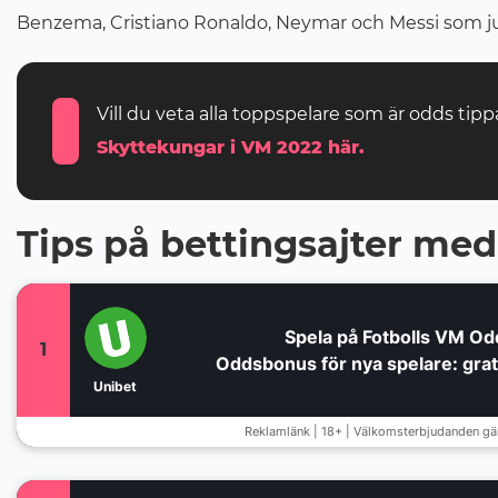
Benzema, Cristiano Ronaldo, Neymar och Messi som j
Vill du veta alla toppspelare som är odds tip
Skyttekungar i VM 2022 här.
Tips på bettingsajter me
Spela på Fotbolls VM Od
1
Oddsbonus för nya spelare: grati
Unibet
Reklamlänk | 18+ | Välkomsterbjudanden gäll