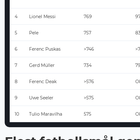
4
Lionel Messi
769
9
5
Pele
757
83
6
Ferenc Puskas
>746
>
7
Gerd Müller
734
7
8
Ferenc Deak
>576
O
9
Uwe Seeler
>575
O
10
Tulio Maravilha
575
O