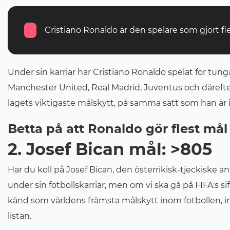
Cristiano Ronaldo är den spelare som gjort fle
Under sin karriär har Cristiano Ronaldo spelat för tu
Manchester United, Real Madrid, Juventus och därefter
lagets viktigaste målskytt, på samma sätt som han är i
Betta på att Ronaldo gör flest mål
2. Josef Bican mål: >805
Har du koll på Josef Bican, den österrikisk-tjeckiske a
under sin fotbollskarriär, men om vi ska gå på FIFA:s si
känd som världens främsta målskytt inom fotbollen, i
listan.