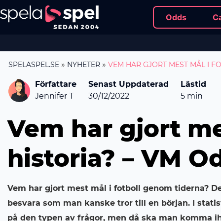
Odds
C
»
»
SPELASPEL.SE
NYHETER
VEM HAR GJORT MEST MÅL I FO
Författare
Senast Uppdaterad
Lästid
Jennifer T
30/12/2022
5
min
Vem har gjort mes
historia? – VM O
Vem har gjort mest mål i fotboll genom tiderna? Det 
besvara som man kanske tror till en början. I stati
på den typen av frågor, men då ska man komma ihåg