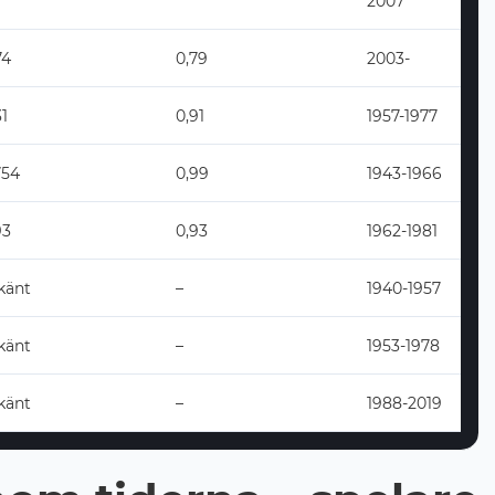
2007
74
0,79
2003-
1
0,91
1957-1977
754
0,99
1943-1966
93
0,93
1962-1981
känt
–
1940-1957
känt
–
1953-1978
känt
–
1988-2019