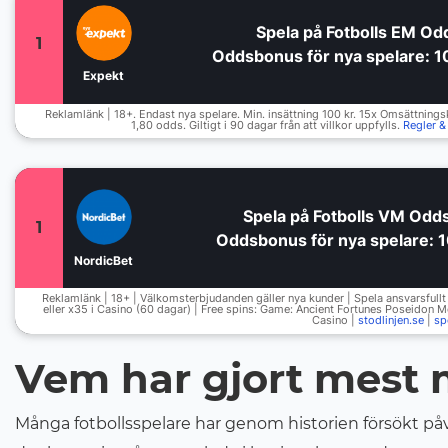
Spela på Fotbolls EM Od
1
Oddsbonus för nya spelare: 10
Expekt
Reklamlänk | 18+. Endast nya spelare. Min. insättning 100 kr. 15x Omsättningsk
1,80 odds. Giltigt i 90 dagar från att villkor uppfylls.
Regler & 
Spela på Fotbolls VM Odd
1
Oddsbonus för nya spelare: 1
NordicBet
Reklamlänk | 18+ | Välkomsterbjudanden gäller nya kunder | Spela ansvarsfullt 
eller x35 i Casino (60 dagar) | Free spins: Game: Ancient Fortunes Poseidon M
Casino |
stodlinjen.se
|
sp
Vem har gjort mest m
Många fotbollsspelare har genom historien försökt påvi