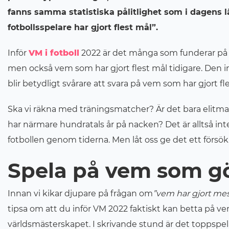
fanns samma statistiska pålitlighet som i dagens l
fotbollsspelare har gjort flest mål”.
Inför
VM i fotboll
2022 är det många som funderar på 
men också vem som har gjort flest mål tidigare. Den in
blir betydligt svårare att svara på vem som har gjort fle
Ska vi räkna med träningsmatcher? Är det bara elitmatc
har närmare hundratals år på nacken? Det är alltså inte 
fotbollen genom tiderna. Men låt oss ge det ett försök
Spela på vem som gör
Innan vi kikar djupare på frågan om
”vem har gjort mes
tipsa om att du inför VM 2022 faktiskt kan betta på v
världsmästerskapet. I skrivande stund är det toppspe