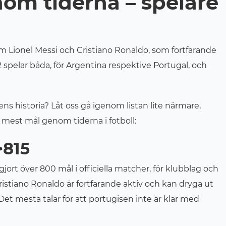
nom tiderna – spelare
m Lionel Messi och Cristiano Ronaldo, som fortfarande
2 spelar båda, för Argentina respektive Portugal, och
lens historia? Låt oss gå igenom listan lite närmare,
t mest mål genom tiderna i fotboll:
>815
rt över 800 mål i officiella matcher, för klubblag och
Cristiano Ronaldo är fortfarande aktiv och kan dryga ut
t mesta talar för att portugisen inte är klar med