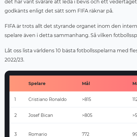
det har varit svårare att leda i bevis och ett vedertage
godkänts enligt det sätt som FIFA räknar på.
FIFA är trots allt det styrande organet inom den inter
spelare även i detta sammanhang. Så vilken fotbollssp
Låt oss lista världens 10 bästa fotbollsspelarna med fle
2022/23.
Spelare
Mål
M
1
Cristiano Ronaldo
>815
11
2
Josef Bican
>805
>
3
Romario
772
9