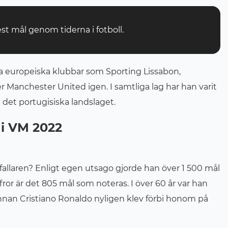
st mål genom tiderna i fotboll.
nga europeiska klubbar som Sporting Lissabon,
 Manchester United igen. I samtliga lag har han varit
 det portugisiska landslaget.
 i VM 2022
nfallaren? Enligt egen utsago gjorde han över 1 500 mål
ffror är det 805 mål som noteras. I över 60 år var han
nnan Cristiano Ronaldo nyligen klev förbi honom på