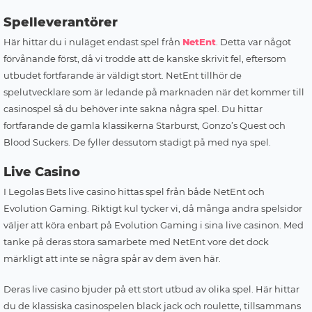
Spelleverantörer
Här hittar du i nuläget endast spel från
NetEnt
. Detta var något
förvånande först, då vi trodde att de kanske skrivit fel, eftersom
utbudet fortfarande är väldigt stort. NetEnt tillhör de
spelutvecklare som är ledande på marknaden när det kommer till
casinospel så du behöver inte sakna några spel. Du hittar
fortfarande de gamla klassikerna Starburst, Gonzo’s Quest och
Blood Suckers. De fyller dessutom stadigt på med nya spel.
Live Casino
I Legolas Bets live casino hittas spel från både NetEnt och
Evolution Gaming. Riktigt kul tycker vi, då många andra spelsidor
väljer att köra enbart på Evolution Gaming i sina live casinon. Med
tanke på deras stora samarbete med NetEnt vore det dock
märkligt att inte se några spår av dem även här.
Deras live casino bjuder på ett stort utbud av olika spel. Här hittar
du de klassiska casinospelen black jack och roulette, tillsammans