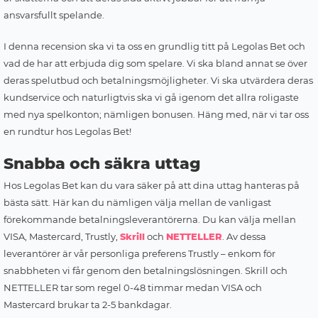
ansvarsfullt spelande.
I denna recension ska vi ta oss en grundlig titt på Legolas Bet och
vad de har att erbjuda dig som spelare. Vi ska bland annat se över
deras spelutbud och betalningsmöjligheter. Vi ska utvärdera deras
kundservice och naturligtvis ska vi gå igenom det allra roligaste
med nya spelkonton; nämligen bonusen. Häng med, när vi tar oss
en rundtur hos Legolas Bet!
Snabba och säkra uttag
Hos Legolas Bet kan du vara säker på att dina uttag hanteras på
bästa sätt. Här kan du nämligen välja mellan de vanligast
förekommande betalningsleverantörerna. Du kan välja mellan
VISA, Mastercard, Trustly,
Skrill
och
NETTELLER
. Av dessa
leverantörer är vår personliga preferens Trustly – enkom för
snabbheten vi får genom den betalningslösningen. Skrill och
NETTELLER tar som regel 0-48 timmar medan VISA och
Mastercard brukar ta 2-5 bankdagar.