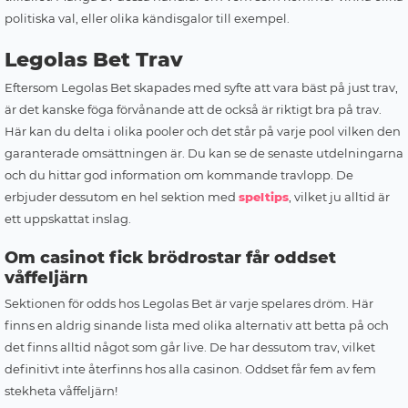
politiska val, eller olika kändisgalor till exempel.
Legolas Bet Trav
Eftersom Legolas Bet skapades med syfte att vara bäst på just trav,
är det kanske föga förvånande att de också är riktigt bra på trav.
Här kan du delta i olika pooler och det står på varje pool vilken den
garanterade omsättningen är. Du kan se de senaste utdelningarna
och du hittar god information om kommande travlopp. De
erbjuder dessutom en hel sektion med
speltips
, vilket ju alltid är
ett uppskattat inslag.
Om casinot fick brödrostar får oddset
våffeljärn
Sektionen för odds hos Legolas Bet är varje spelares dröm. Här
finns en aldrig sinande lista med olika alternativ att betta på och
det finns alltid något som går live. De har dessutom trav, vilket
definitivt inte återfinns hos alla casinon. Oddset får fem av fem
stekheta våffeljärn!