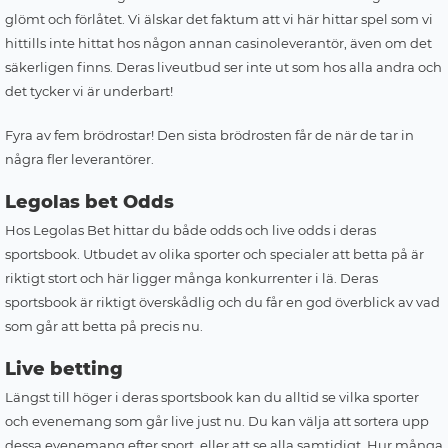
glömt och förlåtet. Vi älskar det faktum att vi här hittar spel som vi
hittills inte hittat hos någon annan casinoleverantör, även om det
säkerligen finns. Deras liveutbud ser inte ut som hos alla andra och
det tycker vi är underbart!
Fyra av fem brödrostar! Den sista brödrosten får de när de tar in
några fler leverantörer.
Legolas bet Odds
Hos Legolas Bet hittar du både odds och live odds i deras
sportsbook. Utbudet av olika sporter och specialer att betta på är
riktigt stort och här ligger många konkurrenter i lä. Deras
sportsbook är riktigt överskådlig och du får en god överblick av vad
som går att betta på precis nu.
Live betting
Längst till höger i deras sportsbook kan du alltid se vilka sporter
och evenemang som går live just nu. Du kan välja att sortera upp
dessa evenemang efter sport, eller att se alla samtidigt. Hur många