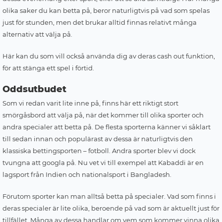
olika saker du kan betta på, beror naturligtvis på vad som spelas
just för stunden, men det brukar alltid finnas relativt många
alternativ att välja på.
Här kan du som vill också använda dig av deras cash out funktion,
för att stänga ett spel i förtid.
Oddsutbudet
Som vi redan varit lite inne på, finns här ett riktigt stort
smörgåsbord att välja på, när det kommer till olika sporter och
andra specialer att betta på. De flesta sporterna känner vi såklart
till sedan innan och populärast av dessa är naturligtvis den
klassiska bettingsporten – fotboll. Andra sporter blev vi dock
tvungna att googla på. Nu vet vi till exempel att Kabaddi är en
lagsport från Indien och nationalsport i Bangladesh.
Förutom sporter kan man alltså betta på specialer. Vad som finns i
deras specialer är lite olika, beroende på vad som är aktuellt just för
tillfället. Många av dessa handlar om vem som kommer vinna olika