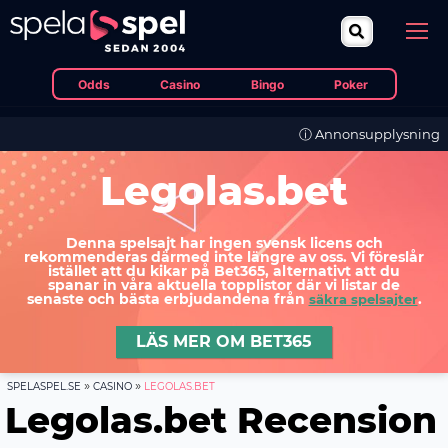
Odds
Casino
Bingo
Poker
ⓘ Annonsupplysning
Legolas.bet
Denna spelsajt har ingen svensk licens och
rekommenderas därmed inte längre av oss. Vi föreslår
istället att du kikar på Bet365, alternativt att du
spanar in våra aktuella topplistor där vi listar de
senaste och bästa erbjudandena från
.
säkra spelsajter
LÄS MER OM BET365
»
»
SPELASPEL.SE
CASINO
LEGOLAS.BET
Legolas.bet Recension