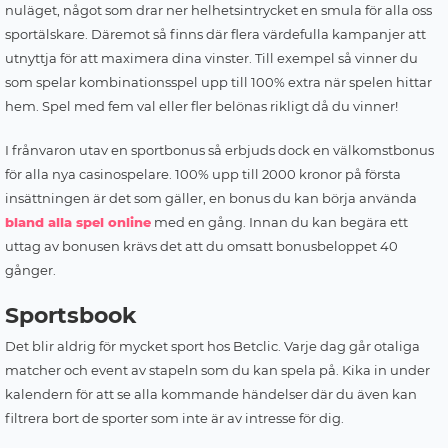
nuläget, något som drar ner helhetsintrycket en smula för alla oss
sportälskare. Däremot så finns där flera värdefulla kampanjer att
utnyttja för att maximera dina vinster. Till exempel så vinner du
som spelar kombinationsspel upp till 100% extra när spelen hittar
hem. Spel med fem val eller fler belönas rikligt då du vinner!
I frånvaron utav en sportbonus så erbjuds dock en välkomstbonus
för alla nya casinospelare. 100% upp till 2000 kronor på första
insättningen är det som gäller, en bonus du kan börja använda
bland alla spel online
med en gång. Innan du kan begära ett
uttag av bonusen krävs det att du omsatt bonusbeloppet 40
gånger.
Sportsbook
Det blir aldrig för mycket sport hos Betclic. Varje dag går otaliga
matcher och event av stapeln som du kan spela på. Kika in under
kalendern för att se alla kommande händelser där du även kan
filtrera bort de sporter som inte är av intresse för dig.