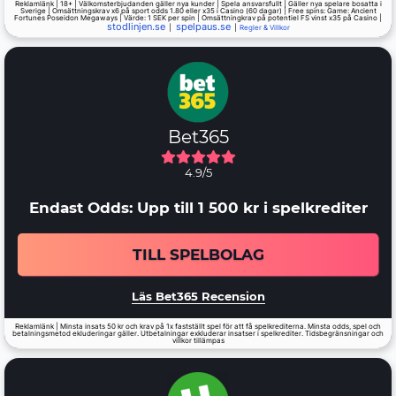
Reklamlänk | 18+ | Välkomsterbjudanden gäller nya kunder | Spela ansvarsfullt | Gäller nya spelare bosatta i
Sverige | Omsättningskrav x6 på sport odds 1.80 eller x35 i Casino (60 dagar) | Free spins: Game: Ancient
Fortunes Poseidon Megaways | Värde: 1 SEK per spin | Omsättningkrav på potentiel FS vinst x35 på Casino |
stodlinjen.se
spelpaus.se
|
|
Regler & Villkor
Bet365
4.9/5
Endast Odds: Upp till 1 500 kr i spelkrediter
TILL SPELBOLAG
Läs Bet365 Recension
Reklamlänk | Minsta insats 50 kr och krav på 1x fastställt spel för att få spelkrediterna. Minsta odds, spel och
betalningsmetod ekluderingar gäller. Utbetalningar exkluderar insatser i spelkrediter. Tidsbegränsningar och
villkor tillämpas