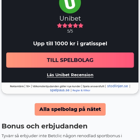
Unibet
5/5
Upp till 1000 kr i gratisspel
TILL SPELBOLAG
Läs Unibet Recension
stodlinjen.se
Reklamlänk | 18+ | Välkomsterbjudanden gäller nya kunder | Spela ansvarsfullt |
|
spelpaus.se
|
Regler & Villkor
Alla spelbolag på nätet
Bonus och erbjudanden
Tyvärr så erbjuder inte Betclic någon renodlad sportbonus i