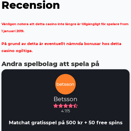
Recension
Vänligen notera att detta casino inte längre är tillgängligt för spelare from
1 januari 2019.
På grund av detta är eventuellt nämnda bonusar hos detta
casino ogiltiga.
Andra spelbolag att spela på
Betsson
4.7/5
Matchat gratisspel på 500 kr + 50 free spins