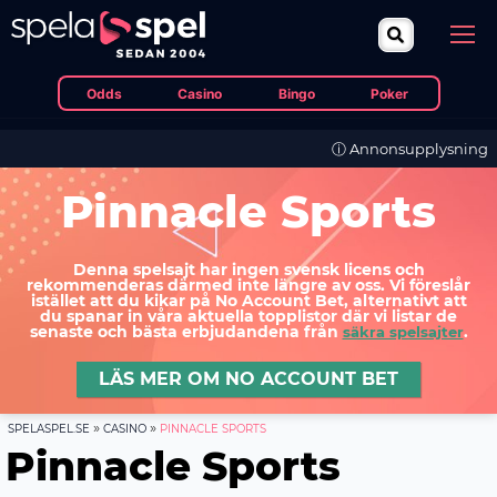
Odds
Casino
Bingo
Poker
ⓘ Annonsupplysning
Pinnacle Sports
Denna spelsajt har ingen svensk licens och
rekommenderas därmed inte längre av oss. Vi föreslår
istället att du kikar på No Account Bet, alternativt att
du spanar in våra aktuella topplistor där vi listar de
senaste och bästa erbjudandena från
.
säkra spelsajter
LÄS MER OM NO ACCOUNT BET
»
»
SPELASPEL.SE
CASINO
PINNACLE SPORTS
Pinnacle Sports