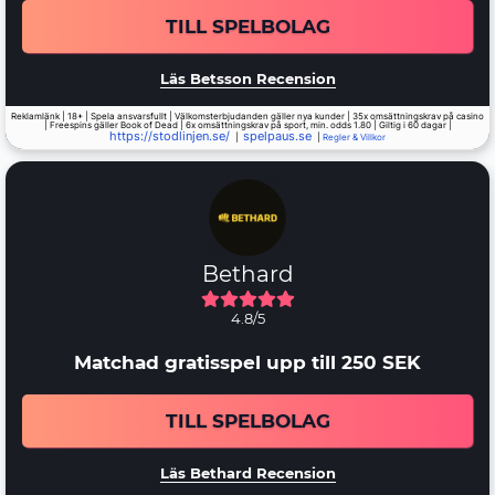
TILL SPELBOLAG
Läs Betsson Recension
Reklamlänk | 18+ | Spela ansvarsfullt | Välkomsterbjudanden gäller nya kunder | 35x omsättningskrav på casino
| Freespins gäller Book of Dead | 6x omsättningskrav på sport, min. odds 1.80 | Giltig i 60 dagar |
https://stodlinjen.se/
spelpaus.se
|
|
Regler & Villkor
Bethard
4.8/5
Matchad gratisspel upp till 250 SEK
TILL SPELBOLAG
Läs Bethard Recension