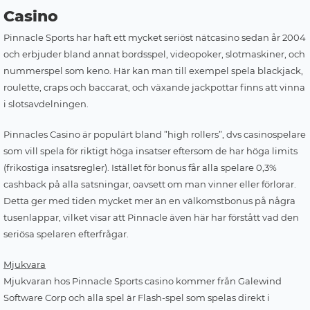
Casino
Pinnacle Sports har haft ett mycket seriöst nätcasino sedan år 2004
och erbjuder bland annat bordsspel, videopoker, slotmaskiner, och
nummerspel som keno. Här kan man till exempel spela blackjack,
roulette, craps och baccarat, och växande jackpottar finns att vinna
i slotsavdelningen.
Pinnacles Casino är populärt bland ”high rollers”, dvs casinospelare
som vill spela för riktigt höga insatser eftersom de har höga limits
(frikostiga insatsregler). Istället för bonus får alla spelare 0,3%
cashback på alla satsningar, oavsett om man vinner eller förlorar.
Detta ger med tiden mycket mer än en välkomstbonus på några
tusenlappar, vilket visar att Pinnacle även här har förstått vad den
seriösa spelaren efterfrågar.
Mjukvara
Mjukvaran hos Pinnacle Sports casino kommer från Galewind
Software Corp och alla spel är Flash-spel som spelas direkt i