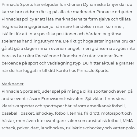
Pinnacle Sports har erbjuder funktionen Dynamiska Linjer där du
kan se hur oddsen rör sig på alla de marknader Pinnacle erbjuder.
Pinnacles policy är att låta marknaderna ta form själva och tillåta
högre satsningsgränser ju närmare händelsen man kommer,
istället för att inta specifika positioner och hårdare begränsa
spelarnas handlingsutrymme. De riktigt höga satsningarna brukar
gå att göra dagen innan evenemanget, men gränserna avgörs inte
bara av hur nära förestående händelsen är utan varierar även
beroende på sport och vadslagningstyp. Du hittar aktuella gränser
när du har loggat in till ditt konto hos Pinnacle Sports.
Marknader
Pinnacle Sports erbjuder spel på många olika sporter och även på
andra event, såsom Eurovisionsfestivalen. Självklart finns stora
klassiska sporter och sporttyper här, såsom amerikansk fotboll,
baseball, basket, ishockey, fotboll, tennis, friidrott, motorsport och
hästar, men även lite ovanligare saker som australisk fotboll, MMA,
schack, poker, dart, landhockey, rullskridskohockey och vattenpolo.