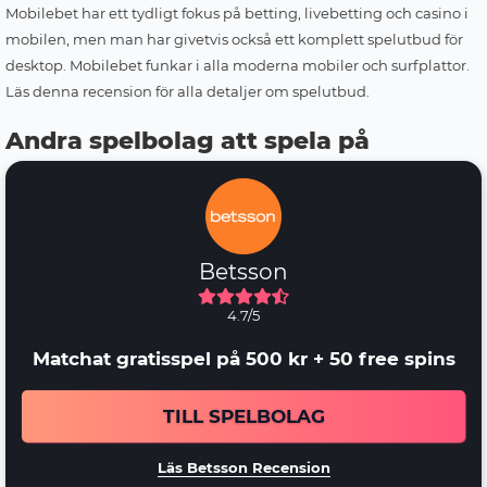
Mobilebet har ett tydligt fokus på betting, livebetting och casino i
mobilen, men man har givetvis också ett komplett spelutbud för
desktop. Mobilebet funkar i alla moderna mobiler och surfplattor.
Läs denna recension för alla detaljer om spelutbud.
Andra spelbolag att spela på
Betsson
4.7/5
Matchat gratisspel på 500 kr + 50 free spins
TILL SPELBOLAG
Läs Betsson Recension