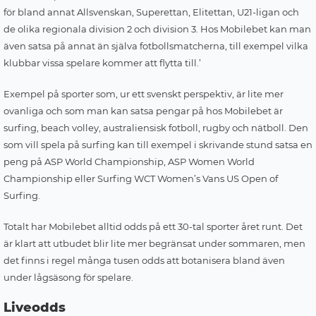
för bland annat Allsvenskan, Superettan, Elitettan, U21-ligan och
de olika regionala division 2 och division 3. Hos Mobilebet kan man
även satsa på annat än själva fotbollsmatcherna, till exempel vilka
klubbar vissa spelare kommer att flytta till.’
Exempel på sporter som, ur ett svenskt perspektiv, är lite mer
ovanliga och som man kan satsa pengar på hos Mobilebet är
surfing, beach volley, australiensisk fotboll, rugby och nätboll. Den
som vill spela på surfing kan till exempel i skrivande stund satsa en
peng på ASP World Championship, ASP Women World
Championship eller Surfing WCT Women’s Vans US Open of
Surfing.
Totalt har Mobilebet alltid odds på ett 30-tal sporter året runt. Det
är klart att utbudet blir lite mer begränsat under sommaren, men
det finns i regel många tusen odds att botanisera bland även
under lågsäsong för spelare.
Liveodds