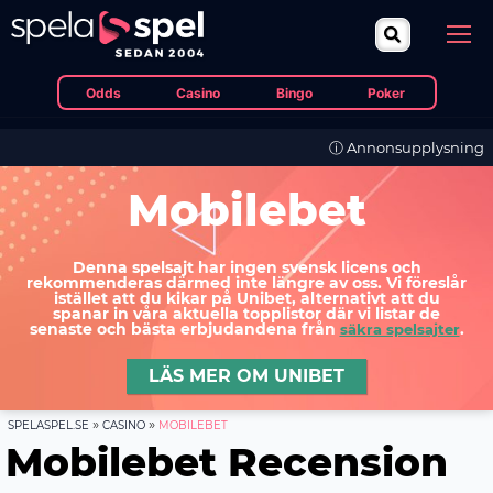
Odds
Casino
Bingo
Poker
ⓘ Annonsupplysning
Mobilebet
Denna spelsajt har ingen svensk licens och
rekommenderas därmed inte längre av oss. Vi föreslår
istället att du kikar på Unibet, alternativt att du
spanar in våra aktuella topplistor där vi listar de
senaste och bästa erbjudandena från
.
säkra spelsajter
LÄS MER OM UNIBET
»
»
SPELASPEL.SE
CASINO
MOBILEBET
Mobilebet Recension