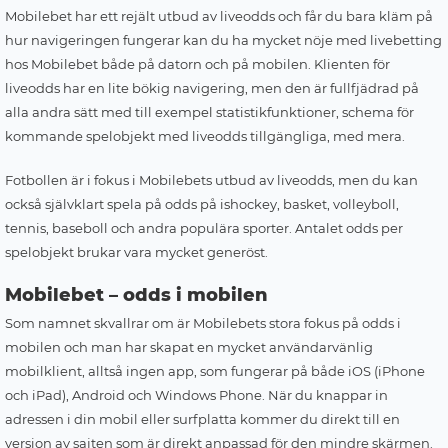
Mobilebet har ett rejält utbud av liveodds och får du bara kläm på
hur navigeringen fungerar kan du ha mycket nöje med livebetting
hos Mobilebet både på datorn och på mobilen. Klienten för
liveodds har en lite bökig navigering, men den är fullfjädrad på
alla andra sätt med till exempel statistikfunktioner, schema för
kommande spelobjekt med liveodds tillgängliga, med mera.
Fotbollen är i fokus i Mobilebets utbud av liveodds, men du kan
också självklart spela på odds på ishockey, basket, volleyboll,
tennis, baseboll och andra populära sporter. Antalet odds per
spelobjekt brukar vara mycket generöst.
Mobilebet – odds i mobilen
Som namnet skvallrar om är Mobilebets stora fokus på odds i
mobilen och man har skapat en mycket användarvänlig
mobilklient, alltså ingen app, som fungerar på både iOS (iPhone
och iPad), Android och Windows Phone. När du knappar in
adressen i din mobil eller surfplatta kommer du direkt till en
version av sajten som är direkt anpassad för den mindre skärmen.