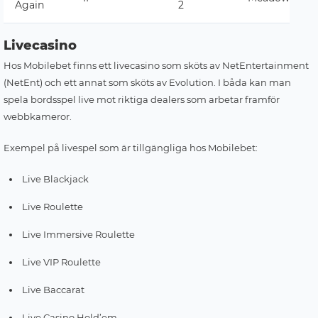
Again
2
Livecasino
Hos Mobilebet finns ett livecasino som sköts av NetEntertainment
(NetEnt) och ett annat som sköts av Evolution. I båda kan man
spela bordsspel live mot riktiga dealers som arbetar framför
webbkameror.
Exempel på livespel som är tillgängliga hos Mobilebet:
Live Blackjack
Live Roulette
Live Immersive Roulette
Live VIP Roulette
Live Baccarat
Live Casino Hold’em