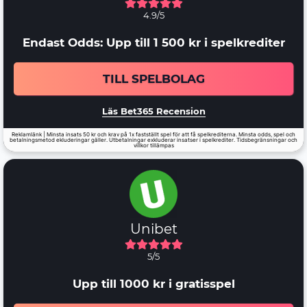
4.9/5
Endast Odds: Upp till 1 500 kr i spelkrediter
TILL SPELBOLAG
Läs Bet365 Recension
Reklamlänk | Minsta insats 50 kr och krav på 1x fastställt spel för att få spelkrediterna. Minsta odds, spel och
betalningsmetod ekluderingar gäller. Utbetalningar exkluderar insatser i spelkrediter. Tidsbegränsningar och
villkor tillämpas
Unibet
5/5
Upp till 1000 kr i gratisspel