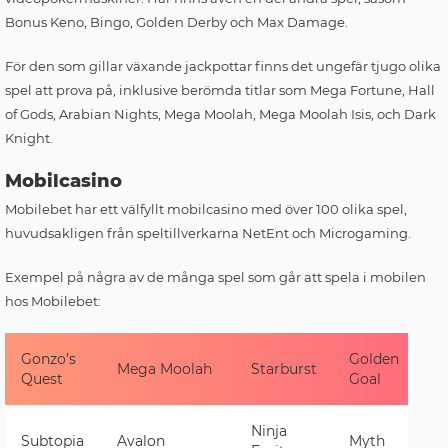
Bonus Keno, Bingo, Golden Derby och Max Damage.
För den som gillar växande jackpottar finns det ungefär tjugo olika
spel att prova på, inklusive berömda titlar som Mega Fortune, Hall
of Gods, Arabian Nights, Mega Moolah, Mega Moolah Isis, och Dark
Knight.
Mobilcasino
Mobilebet har ett välfyllt mobilcasino med över 100 olika spel,
huvudsakligen från speltillverkarna NetEnt och Microgaming.
Exempel på några av de många spel som går att spela i mobilen
hos Mobilebet:
Gonzo’s
Golden
Mega Moolah
Starburst
Quest
Goal
Ninja
Subtopia
Avalon
Myth