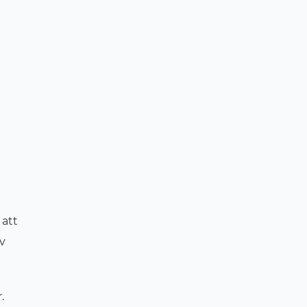
 att
v
.