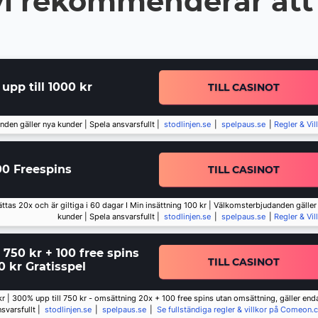
vi rekommenderar att
upp till 1000 kr
TILL CASINOT
den gäller nya kunder | Spela ansvarsfullt |
stodlinjen.se
|
spelpaus.se
|
Regler & Vil
00 Freespins
TILL CASINOT
tas 20x och är giltiga i 60 dagar I Min insättning 100 kr | Välkomsterbjudanden gäller
kunder | Spela ansvarsfullt |
stodlinjen.se
|
spelpaus.se
|
Regler & Vil
 750 kr + 100 free spins
TILL CASINOT
0 kr Gratisspel
r | 300% upp till 750 kr - omsättning 20x + 100 free spins utan omsättning, gäller enda
nsvarsfullt |
stodlinjen.se
|
spelpaus.se
|
Se fullständiga regler & villkor på Comeon