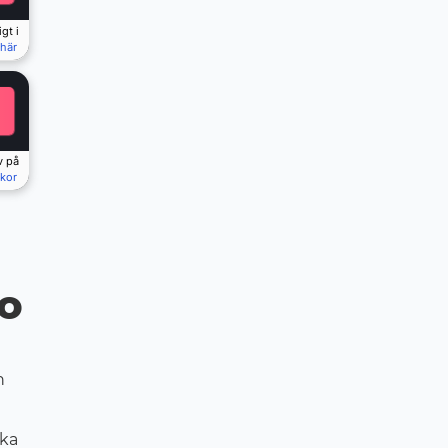
gt i
här
v på
lkor
o
n
ika