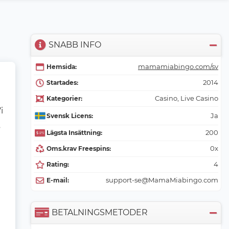
SNABB INFO
mamamiabingo.com/sv
Hemsida:
2014
Startades:
Casino, Live Casino
Kategorier:
i
Ja
Svensk Licens:
s
200
Lägsta Insättning:
0x
Oms.krav Freespins:
4
Rating:
support-se@MamaMiabingo.com
E-mail:
BETALNINGSMETODER