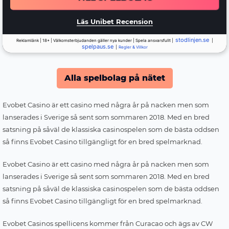
Läs Unibet Recension
stodlinjen.se
Reklamlänk | 18+ | Välkomsterbjudanden gäller nya kunder | Spela ansvarsfullt |
|
spelpaus.se
|
Regler & Villkor
Alla spelbolag på nätet
Evobet Casino är ett casino med några år på nacken men som
lanserades i Sverige så sent som sommaren 2018. Med en bred
satsning på såväl de klassiska casinospelen som de bästa oddsen
så finns Evobet Casino tillgängligt för en bred spelmarknad.
Evobet Casino är ett casino med några år på nacken men som
lanserades i Sverige så sent som sommaren 2018. Med en bred
satsning på såväl de klassiska casinospelen som de bästa oddsen
så finns Evobet Casino tillgängligt för en bred spelmarknad.
Evobet Casinos spellicens kommer från Curacao och ägs av CW