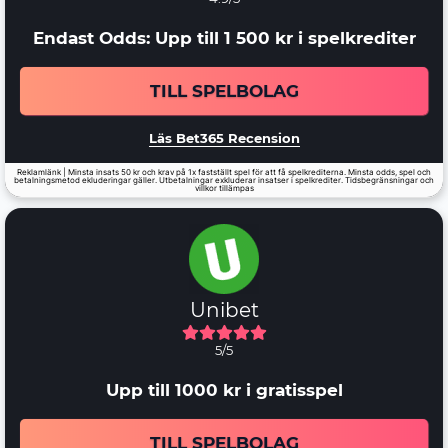
Endast Odds: Upp till 1 500 kr i spelkrediter
TILL SPELBOLAG
Läs Bet365 Recension
Reklamlänk | Minsta insats 50 kr och krav på 1x fastställt spel för att få spelkrediterna. Minsta odds, spel och
betalningsmetod ekluderingar gäller. Utbetalningar exkluderar insatser i spelkrediter. Tidsbegränsningar och
villkor tillämpas
Unibet
5/5
Upp till 1000 kr i gratisspel
TILL SPELBOLAG