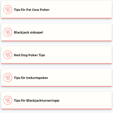
Tips för Pai Gow Poker
Blackjack sidospel
Red Dog Poker Tips
Tips för trekortspoker
Tips för Blackjackturneringar