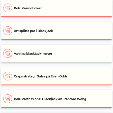
Bok: Kasinoboken
Att splitta par i Blackjack
Vanliga blackjack-myter
Craps strategi: Satsa på Even Odds
Bok: Professional Blackjack av Stanford Wong