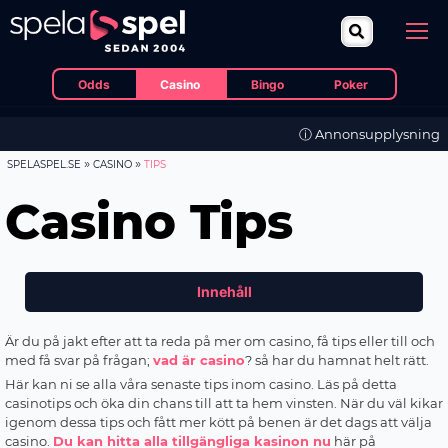
Odds
Casino
Bingo
Poker
ⓘ Annonsupplysning
»
»
SPELASPEL.SE
CASINO
TIPS
Casino Tips
Innehåll
Är du på jakt efter att ta reda på mer om casino, få tips eller till och
med få svar på frågan;
vad är casino
? så har du hamnat helt rätt.
Här kan ni se alla våra senaste tips inom casino. Läs på detta
casinotips och öka din chans till att ta hem vinsten. När du väl kikar
igenom dessa tips och fått mer kött på benen är det dags att välja
casino.
Du kan hitta alla tillgängliga kasinon nu
här på