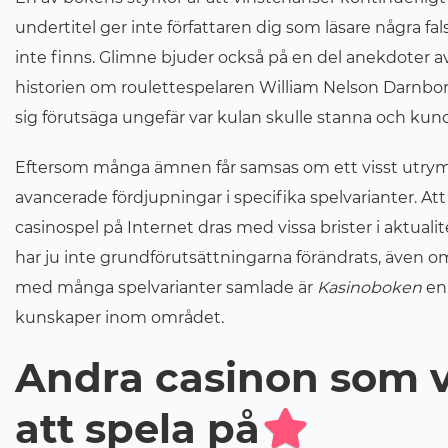
undertitel ger inte författaren dig som läsare några 
inte finns. Glimne bjuder också på en del anekdoter av
historien om roulettespelaren William Nelson Darnboro
sig förutsäga ungefär var kulan skulle stanna och kund
Eftersom många ämnen får samsas om ett visst utrymm
avancerade fördjupningar i specifika spelvarianter. A
casinospel på Internet dras med vissa brister i aktua
har ju inte grundförutsättningarna förändrats, även o
med många spelvarianter samlade är
Kasinoboken
en 
kunskaper inom området.
Andra casinon som 
att spela på