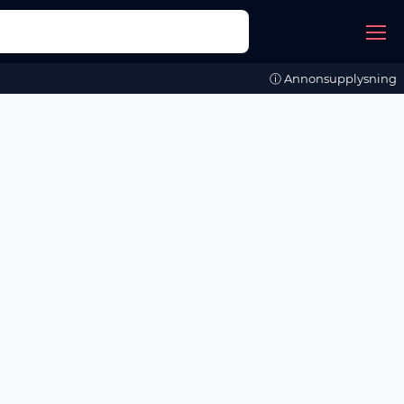
ⓘ Annonsupplysning