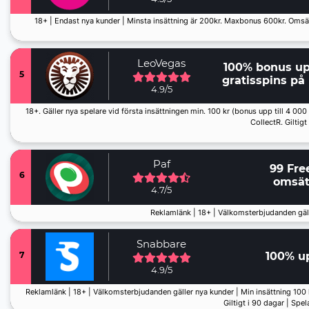
18+ | Endast nya kunder | Minsta insättning är 200kr. Maxbonus 600kr. Omsätt
LeoVegas
100% bonus upp
5
gratisspins på 
4.9/5
18+. Gäller nya spelare vid första insättningen min. 100 kr (bonus upp till 4 0
CollectR. Giltigt
Paf
99 Fre
6
omsät
4.7/5
Reklamlänk | 18+ | Välkomsterbjudanden gäll
Snabbare
7
100% up
4.9/5
Reklamlänk | 18+ | Välkomsterbjudanden gäller nya kunder | Min insättning 100
Giltigt i 90 dagar | Spel