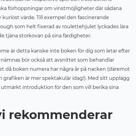
falska förhoppningar om vinstmöjligheter där sådana
 kuriöst värde. Till exempel den fascinerande
ugh som helt fixerad av roulettehjulet lyckades lära
e tjäna storkovan på sina färdigheter.
e är detta kanske inte boken för dig som letar efter
tt nämnas bör också att avsnittet som behandlar
litet då boken numera har några år på nacken (däremot
m grafiken är mer spektakulär idag!). Med sitt upplägg
utmärkt introduktion för den som vill berika sina
vi rekommenderar