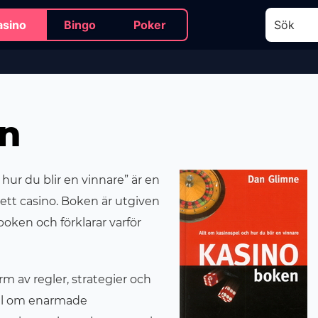
asino
Bingo
Poker
en
hur du blir en vinnare” är en
ett casino. Boken är utgiven
boken och förklarar varför
orm av regler, strategier och
tel om enarmade