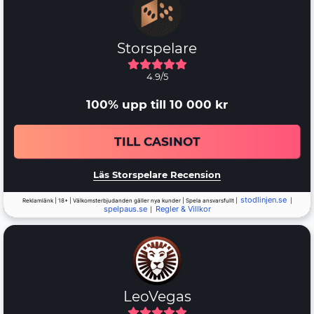
Storspelare
4.9/5
100% upp till 10 000 kr
TILL CASINOT
Läs Storspelare Recension
stodlinjen.se
Reklamlänk | 18+ | Välkomsterbjudanden gäller nya kunder | Spela ansvarsfullt |
|
spelpaus.se
Regler & Villkor
|
LeoVegas