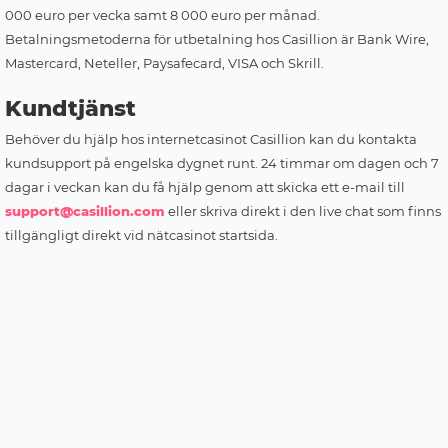
000 euro per vecka samt 8 000 euro per månad.
Betalningsmetoderna för utbetalning hos Casillion är Bank Wire,
Mastercard, Neteller, Paysafecard, VISA och Skrill.
Kundtjänst
Behöver du hjälp hos internetcasinot Casillion kan du kontakta
kundsupport på engelska dygnet runt. 24 timmar om dagen och 7
dagar i veckan kan du få hjälp genom att skicka ett e-mail till
support@casillion.com
eller skriva direkt i den live chat som finns
tillgängligt direkt vid nätcasinot startsida.