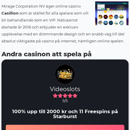
Mirage Corporation NV äger online casino
Casillion
som är stället för alla spelare som vill
bli behandlande som en VIP. Nätcasinot
startade år 2016 och erbjuder en exklusiv
upplevelse med en drömmande design och en snabb väg till det
absolut viktigaste på casino på internet, nämligen online spelen.
Andra casinon att spela på
Videoslots
5/5
100% upp till 2000 kr och 11 Freespins på
Starburst