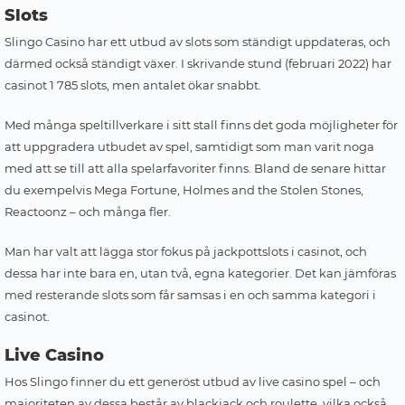
Slots
Slingo Casino har ett utbud av slots som ständigt uppdateras, och
därmed också ständigt växer. I skrivande stund (februari 2022) har
casinot 1 785 slots, men antalet ökar snabbt.
Med många speltillverkare i sitt stall finns det goda möjligheter för
att uppgradera utbudet av spel, samtidigt som man varit noga
med att se till att alla spelarfavoriter finns. Bland de senare hittar
du exempelvis Mega Fortune, Holmes and the Stolen Stones,
Reactoonz – och många fler.
Man har valt att lägga stor fokus på jackpottslots i casinot, och
dessa har inte bara en, utan två, egna kategorier. Det kan jämföras
med resterande slots som får samsas i en och samma kategori i
casinot.
Live Casino
Hos Slingo finner du ett generöst utbud av live casino spel – och
majoriteten av dessa består av blackjack och roulette, vilka också