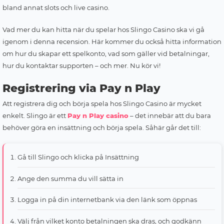
bland annat slots och live casino.
Vad mer du kan hitta när du spelar hos Slingo Casino ska vi gå
igenom i denna recension. Här kommer du också hitta information
om hur du skapar ett spelkonto, vad som gäller vid betalningar,
hur du kontaktar supporten – och mer. Nu kör vi!
Registrering via Pay n Play
Att registrera dig och börja spela hos Slingo Casino är mycket
enkelt. Slingo är ett
Pay n Play casino
– det innebär att du bara
behöver göra en insättning och börja spela. Såhär går det till:
Gå till Slingo och klicka på Insättning
Ange den summa du vill sätta in
Logga in på din internetbank via den länk som öppnas
Välj från vilket konto betalningen ska dras, och godkänn