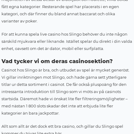
fått egna kategorier. Resterande spel har placerats i en egen
kategori, och där finner du bland annat baccarat och olika
varianter av poker.
För att kunna spela live casino hos Slingo behöver du inte någon
särskild mjukvara eller liknande. Istället spelar du direkt i din valda
enhet, oavsett om det är dator, mobil eller surfplatta.
Vad tycker vi om deras casinosektion?
Casinot hos Slingo är bra, och utbudet av spel är mycket generöst.
Vi gillar inriktningen mot Slingo, och hade gärna sett ytterligare
titlar ur detta sortiment i casinot. De får också pluspoäng för den
intressanta introduktion till Slingo som vi möts av på casinots
startsida. Däremot hade vi önskat lite fler filtreringsmöjligheter –
med nästan 1 800 slots skadar det inte att erbjuda lite fler
kategorier än bara jackpottar.
Allt som allt är det dock ett bra casino, och gillar du Slingo spel
kommer du trivas lite extra här.