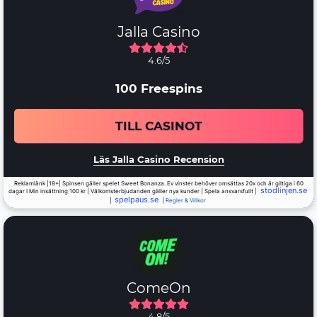
Jalla Casino
4.6/5
100 Freespins
TILL CASINOT
Läs Jalla Casino Recension
Reklamlänk |18+| Spinsen gäller spelet Sweet Bonanza. Ev vinster behöver omsättas 20x och är giltiga i 60
stodlinjen.se
dagar I Min insättning 100 kr | Välkomsterbjudanden gäller nya kunder | Spela ansvarsfullt |
spelpaus.se
|
|
Regler & Villkor
ComeOn
4.8/5