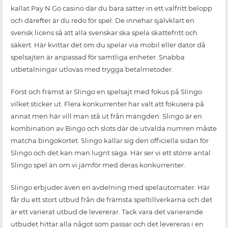
kallat Pay N Go casino där du bara sätter in ett valfritt belopp
och därefter är du redo för spel. De innehar självklart en
svensk licens så att alla svenskar ska spela skattefritt och
säkert. Här kvittar det om du spelar via mobil eller dator då
spelsajten är anpassad för samtliga enheter. Snabba
utbetalningar utlovas med trygga betalmetoder.
Först och främst är Slingo en spelsajt med fokus på Slingo
vilket sticker ut. Flera konkurrenter har valt att fokusera på
annat men här vill man stå ut från mängden. Slingo är en
kombination av Bingo och slots där de utvalda numren måste
matcha bingokortet. Slingo kallar sig den officiella sidan för
Slingo och det kan man lugnt säga. Här ser vi ett större antal
Slingo spel än om vi jämför med deras konkurrenter.
Slingo erbjuder även en avdelning med spelautomater. Här
får du ett stort utbud från de främsta speltillverkarna och det
är ett varierat utbud de levererar. Tack vara det varierande
utbudet hittar alla något som passar och det levereras i en