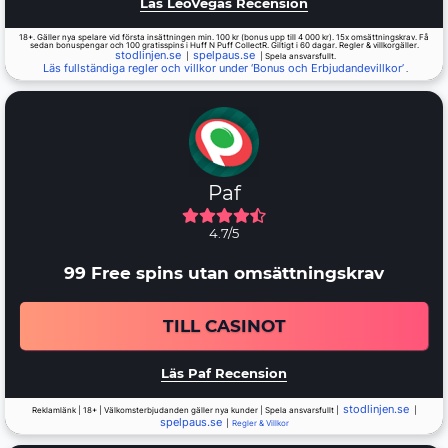
Läs LeoVegas Recension
18+. Gäller nya spelare vid första insättningen min. 100 kr (bonus upp till 4 000 kr). 15x omsättningskrav. Få
sedan bonuspengar och 100 gratisspins i Huff N Puff CollectR. Giltigt i 60 dagar. Regler & villkorgäller.
stodlinjen.se
spelpaus.se
|
| Spela ansvarsfullt.
Läs fullständiga regler och villkor under ‘Bonus och Erbjudandevillkor’
.
Paf
4.7/5
99 Free spins utan omsättningskrav
TILL CASINOT
Läs Paf Recension
stodlinjen.se
Reklamlänk | 18+ | Välkomsterbjudanden gäller nya kunder | Spela ansvarsfullt |
|
spelpaus.se
|
Regler & Villkor