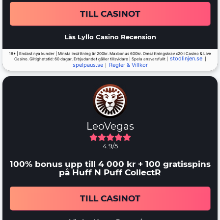
TILL CASINOT
Läs Lyllo Casino Recension
18+ | Endast nya kunder | Minsta insättning är 200kr. Maxbonus 600kr. Omsättningskrav x20 i Casino & Live
stodlinjen.se
Casino. Giltighetstid: 60 dagar. Erbjudandet gäller tillsvidare | Spela ansvarsfullt |
|
spelpaus.se
Regler & Villkor
|
LeoVegas
4.9/5
100% bonus upp till 4 000 kr + 100 gratisspins
på Huff N Puff CollectR
TILL CASINOT