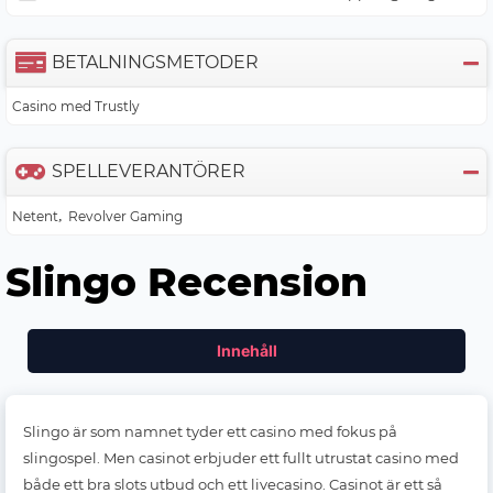
BETALNINGSMETODER
Casino med Trustly
SPELLEVERANTÖRER
Netent
Revolver Gaming
Slingo Recension
Innehåll
Slingo är som namnet tyder ett casino med fokus på
slingospel. Men casinot erbjuder ett fullt utrustat casino med
både ett bra slots utbud och ett livecasino. Casinot är ett så