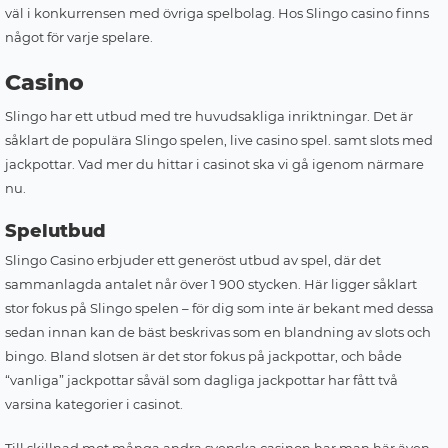
väl i konkurrensen med övriga spelbolag. Hos Slingo casino finns
något för varje spelare.
Casino
Slingo har ett utbud med tre huvudsakliga inriktningar. Det är
såklart de populära Slingo spelen, live casino spel. samt slots med
jackpottar. Vad mer du hittar i casinot ska vi gå igenom närmare
nu.
Spelutbud
Slingo Casino erbjuder ett generöst utbud av spel, där det
sammanlagda antalet når över 1 900 stycken. Här ligger såklart
stor fokus på Slingo spelen – för dig som inte är bekant med dessa
sedan innan kan de bäst beskrivas som en blandning av slots och
bingo. Bland slotsen är det stor fokus på jackpottar, och både
“vanliga” jackpottar såväl som dagliga jackpottar har fått två
varsina kategorier i casinot.
Till skillnad mot många andra svenska casinon har man här även