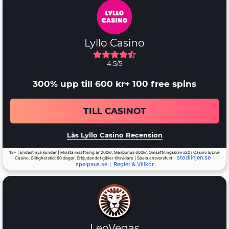
Lyllo Casino
4.5/5
300% upp till 600 kr+ 100 free spins
TILL CASINOT
Läs Lyllo Casino Recension
18+ | Endast nya kunder | Minsta insättning är 200kr. Maxbonus 600kr. Omsättningskrav x20 i Casino & Live
stodlinjen.se
Casino. Giltighetstid: 60 dagar. Erbjudandet gäller tillsvidare | Spela ansvarsfullt |
|
spelpaus.se
Regler & Villkor
|
LeoVegas