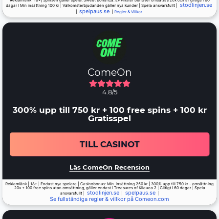
Reklamlänk |18+| Spinsen gäller spelet Sweet Bonanza. Ev vinster behöver omsättas 20x och är giltiga i 60
stodlinjen.se
dagar I Min insättning 100 kr | Välkomsterbjudanden gäller nya kunder | Spela ansvarsfullt |
spelpaus.se
|
|
Regler & Villkor
ComeOn
4.8/5
300% upp till 750 kr + 100 free spins + 100 kr
Gratisspel
TILL CASINOT
Läs ComeOn Recension
Reklamlänk | 18+ | Endast nya spelare | Casinobonus: Min. insättning 250 kr | 300% upp till 750 kr - omsättning
20x + 100 free spins utan omsättning, gäller endast i Treasures of Kilauea 2 | Giltigt i 60 dagar | Spela
stodlinjen.se
spelpaus.se
ansvarsfullt |
|
|
Se fullständiga regler & villkor på Comeon.com