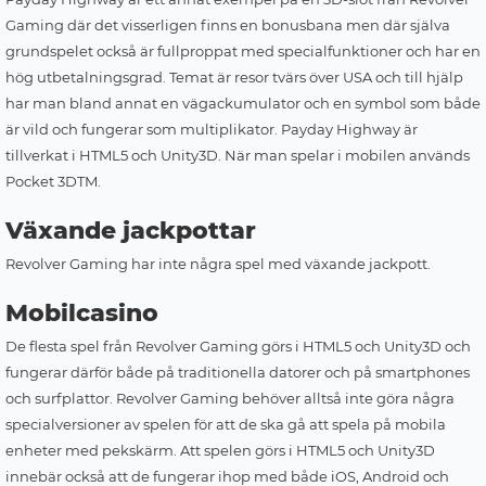
Gaming där det visserligen finns en bonusbana men där själva
grundspelet också är fullproppat med specialfunktioner och har en
hög utbetalningsgrad. Temat är resor tvärs över USA och till hjälp
har man bland annat en vägackumulator och en symbol som både
är vild och fungerar som multiplikator. Payday Highway är
tillverkat i HTML5 och Unity3D. När man spelar i mobilen används
Pocket 3DTM.
Växande jackpottar
Revolver Gaming har inte några spel med växande jackpott.
Mobilcasino
De flesta spel från Revolver Gaming görs i HTML5 och Unity3D och
fungerar därför både på traditionella datorer och på smartphones
och surfplattor. Revolver Gaming behöver alltså inte göra några
specialversioner av spelen för att de ska gå att spela på mobila
enheter med pekskärm. Att spelen görs i HTML5 och Unity3D
innebär också att de fungerar ihop med både iOS, Android och