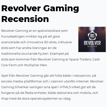
Revolver Gaming
Recension
Revolver Gaming är en spelutvecklare som
huvudsakligen inriktar sig på att göra
avancerade och innovativa 3D-slots, inklusive
slots som har andra lösningar än de
traditionella snurrande hjulen. Exempel på
slots som kommer från Revolver Gaming är Space Traders, Cash
Cow Farm och Multiplier Man.
Spel från Revolver Gaming går att hitta både i nätcasinon, på
sociala media-plattformar och i casinon utanför internet. Revolver
Gaming tillverkar vanligen sina spel i HTML5 vilket gör att de
fungerar på de flesta enheter, både stationära och mobila, och
ihop med de stora operativsystemen av idag.