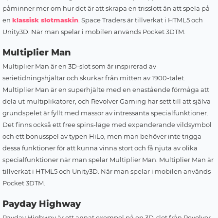
påminner mer om hur det är att skrapa en trisslott än att spela på
en
klassisk slotmaskin
. Space Traders är tillverkat i HTML5 och
Unity3D. När man spelar i mobilen används Pocket 3DTM.
Multiplier Man
Multiplier Man är en 3D-slot som är inspirerad av
serietidningshjältar och skurkar från mitten av 1900-talet.
Multiplier Man är en superhjälte med en enastående förmåga att
dela ut multiplikatorer, och Revolver Gaming har sett till att själva
grundspelet är fyllt med massor av intressanta specialfunktioner.
Det finns också ett free spins-läge med expanderande vildsymbol
och ett bonusspel av typen HiLo, men man behöver inte trigga
dessa funktioner för att kunna vinna stort och få njuta av olika
specialfunktioner när man spelar Multiplier Man. Multiplier Man är
tillverkat i HTML5 och Unity3D. När man spelar i mobilen används
Pocket 3DTM.
Payday Highway
Payday Highway är ett annat exempel på en 3D-slot från Revolver