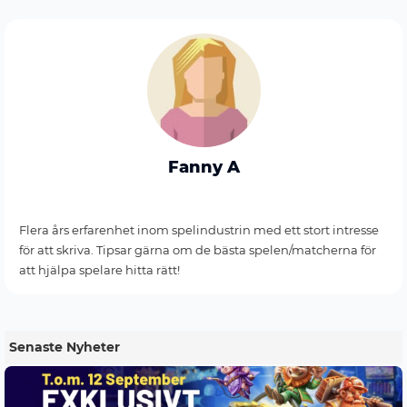
Fanny A
Flera års erfarenhet inom spelindustrin med ett stort intresse
för att skriva. Tipsar gärna om de bästa spelen/matcherna för
att hjälpa spelare hitta rätt!
Senaste Nyheter