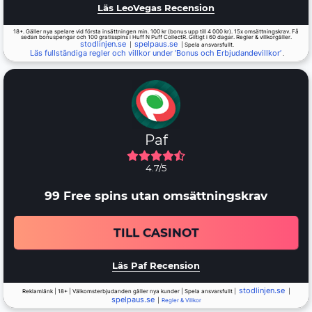
Läs LeoVegas Recension
18+. Gäller nya spelare vid första insättningen min. 100 kr (bonus upp till 4 000 kr). 15x omsättningskrav. Få
sedan bonuspengar och 100 gratisspins i Huff N Puff CollectR. Giltigt i 60 dagar. Regler & villkorgäller.
stodlinjen.se
spelpaus.se
|
| Spela ansvarsfullt.
Läs fullständiga regler och villkor under ‘Bonus och Erbjudandevillkor’
.
Paf
4.7/5
99 Free spins utan omsättningskrav
TILL CASINOT
Läs Paf Recension
stodlinjen.se
Reklamlänk | 18+ | Välkomsterbjudanden gäller nya kunder | Spela ansvarsfullt |
|
spelpaus.se
|
Regler & Villkor