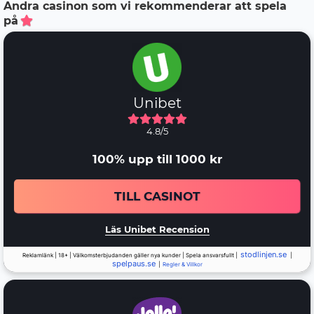
Andra casinon som vi rekommenderar att spela
på
Unibet
4.8/5
100% upp till 1000 kr
TILL CASINOT
Läs Unibet Recension
stodlinjen.se
Reklamlänk | 18+ | Välkomsterbjudanden gäller nya kunder | Spela ansvarsfullt |
|
spelpaus.se
|
Regler & Villkor