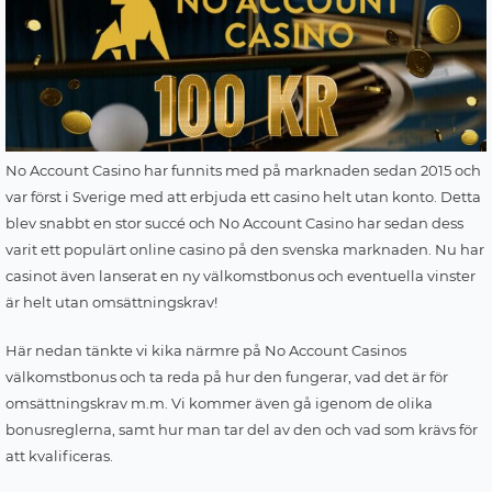
No Account Casino har funnits med på marknaden sedan 2015 och
var först i Sverige med att erbjuda ett casino helt utan konto. Detta
blev snabbt en stor succé och No Account Casino har sedan dess
varit ett populärt online casino på den svenska marknaden. Nu har
casinot även lanserat en ny välkomstbonus och eventuella vinster
är helt utan omsättningskrav!
Här nedan tänkte vi kika närmre på No Account Casinos
välkomstbonus och ta reda på hur den fungerar, vad det är för
omsättningskrav m.m. Vi kommer även gå igenom de olika
bonusreglerna, samt hur man tar del av den och vad som krävs för
att kvalificeras.