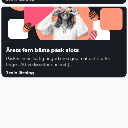
Årets fem bästa påsk slots
Påsken är en härlig högtid med god mat och starka
färger. Att vi dessutom hunnit […]
3
min läsning