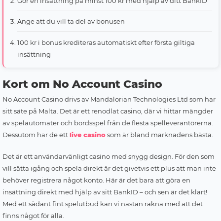
Gör en insättning på minst 100 kr med hjälp av ditt BankID
Ange att du vill ta del av bonusen
100 kr i bonus krediteras automatiskt efter första giltiga
insättning
Kort om No Account Casino
No Account Casino drivs av Mandalorian Technologies Ltd som har
sitt säte på Malta. Det är ett renodlat casino, där vi hittar mängder
av spelautomater och bordsspel från de flesta spelleverantörerna.
Dessutom har de ett
live casino
som är bland marknadens bästa.
Det är ett användarvänligt casino med snygg design. För den som
vill sätta igång och spela direkt är det givetvis ett plus att man inte
behöver registrera något konto. Här är det bara att göra en
insättning direkt med hjälp av sitt BankID – och sen är det klart!
Med ett sådant fint spelutbud kan vi nästan räkna med att det
finns något för alla.