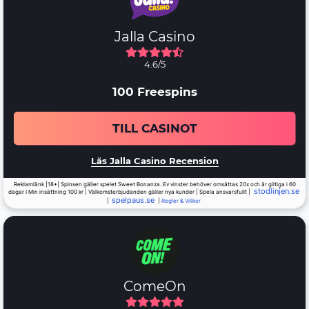
Jalla Casino
4.6/5
100 Freespins
TILL CASINOT
Läs Jalla Casino Recension
Reklamlänk |18+| Spinsen gäller spelet Sweet Bonanza. Ev vinster behöver omsättas 20x och är giltiga i 60
stodlinjen.se
dagar I Min insättning 100 kr | Välkomsterbjudanden gäller nya kunder | Spela ansvarsfullt |
spelpaus.se
|
|
Regler & Villkor
ComeOn