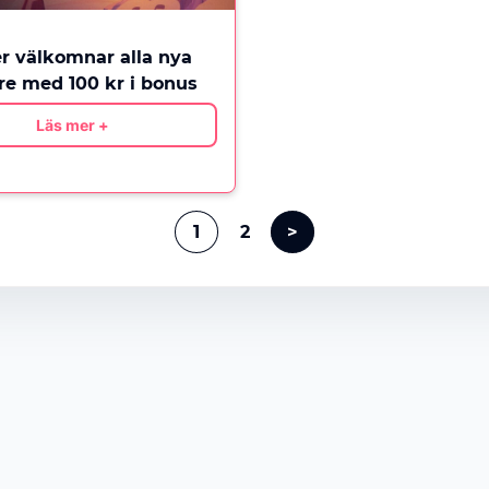
r välkomnar alla nya
re med 100 kr i bonus
Läs mer +
1
2
>