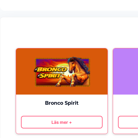
Bronco Spirit
Läs mer +