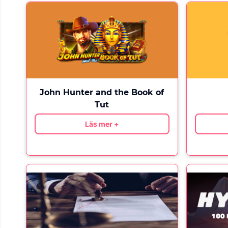
John Hunter and the Book of
Tut
Läs mer +