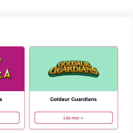
a
Goldaur Guardians
Läs mer +