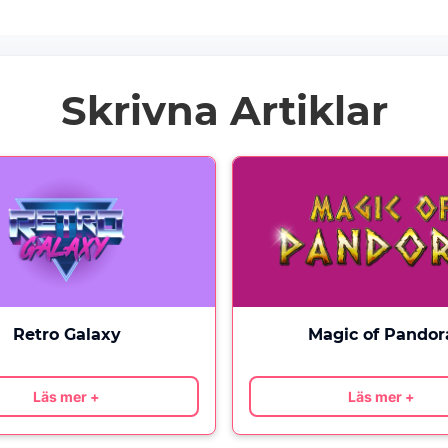
Skrivna Artiklar
Retro Galaxy
Magic of Pandor
Läs mer +
Läs mer +